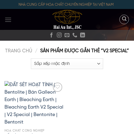
Skip
NHÀ CUNG CẤP HÓA CHẤT CHUYÊN NGHIỆP TẠI VIỆT NAM
to
content
TRANG CHỦ
/
SẢN PHẨM ĐƯỢC GẮN THẺ “V2 SPECIAL”
HÓA CHẤT CÔNG NGHIỆP