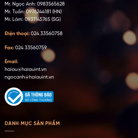
Mr. Ngọc Anh: 0983565628
Mr. Tuấn: 0976244181 (HN)
Mr. Lâm: 0931145765 (SG)
Điện thoại:
024 33560758
Fax:
024 33560759
Email:
haiau@haiauint.vn
ngocanh@haiauint.vn
DANH MỤC SẢN PHẨM