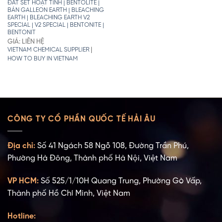
ĐẤT SÉT HOẠT TÍNH | BENTOLITE |
BÁN GALLEON EARTH | BLEACHING
EARTH | BLEACHING EARTH V2
SPECIAL | V2 SPECIAL | BENTONITE |
BENTONIT
GIÁ: LIÊN HỆ
|
VIETNAM CHEMICAL SUPPLIER
HOW TO BUY IN VIETNAM
CÔNG TY CỔ PHẦN QUỐC TẾ HẢI ÂU
Địa chỉ:
Số 41 Ngách 58 Ngõ 108, Đường Trần Phú,
Phường Hà Đông, Thành phố Hà Nội, Việt Nam
VP HCM:
Số 525/1/10H Quang Trung, Phường Gò Vấp,
Thành phố Hồ Chí Minh, Việt Nam
Hotline: