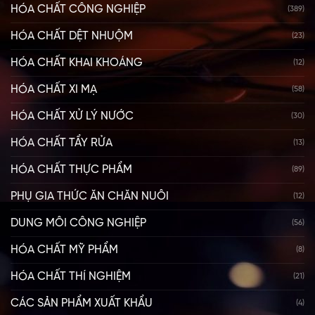
HÓA CHẤT CÔNG NGHIỆP
(389)
HÓA CHẤT DỆT NHUỘM
(23)
HÓA CHẤT KHAI KHOÁNG
(12)
HÓA CHẤT XI MẠ
(58)
HÓA CHẤT XỬ LÝ NƯỚC
(30)
HÓA CHẤT TẨY RỬA
(13)
HÓA CHẤT THỰC PHẨM
(89)
PHỤ GIA THỨC ĂN CHĂN NUÔI
(12)
DUNG MÔI CÔNG NGHIỆP
(56)
HÓA CHẤT MỸ PHẨM
(8)
HÓA CHẤT THÍ NGHIỆM
(21)
CÁC SẢN PHẨM XUẤT KHẨU
(4)