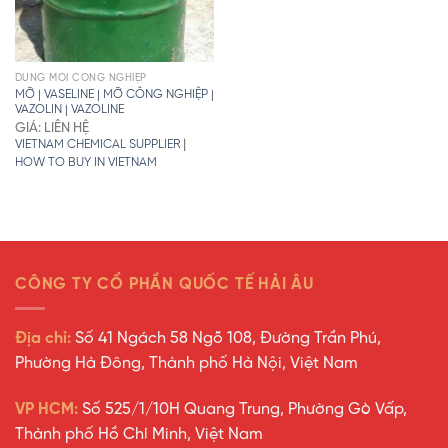
DUNG MÔI CÔNG NGHIỆP
MỠ | VASELINE | MỠ CÔNG NGHIỆP |
VAZOLIN | VAZOLINE
GIÁ: LIÊN HỆ
|
VIETNAM CHEMICAL SUPPLIER
HOW TO BUY IN VIETNAM
CÔNG TY CỔ PHẦN QUỐC TẾ HẢI ÂU
Địa chỉ:
Số 41 Ngách 58 Ngõ 108, Đường Trần Phú,
Phường Hà Đông, Thành phố Hà Nội, Việt Nam
VP HCM:
Số 525/1/10H Quang Trung, Phường Gò Vấp,
Thành phố Hồ Chí Minh, Việt Nam