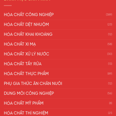
HÓA CHẤT CÔNG NGHIỆP
(389)
HÓA CHẤT DỆT NHUỘM
(23)
HÓA CHẤT KHAI KHOÁNG
(12)
HÓA CHẤT XI MẠ
(58)
HÓA CHẤT XỬ LÝ NƯỚC
(30)
HÓA CHẤT TẨY RỬA
(13)
HÓA CHẤT THỰC PHẨM
(89)
PHỤ GIA THỨC ĂN CHĂN NUÔI
(12)
DUNG MÔI CÔNG NGHIỆP
(56)
HÓA CHẤT MỸ PHẨM
(8)
HÓA CHẤT THÍ NGHIỆM
(21)