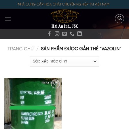
Skip
NHÀ CUNG CẤP HÓA CHẤT CHUYÊN NGHIỆP TẠI VIỆT NAM
to
content
TRANG CHỦ
/
SẢN PHẨM ĐƯỢC GẮN THẺ “VAZOLIN”