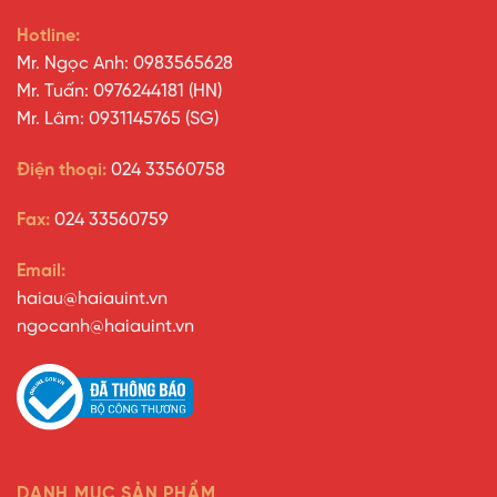
Hotline:
Mr. Ngọc Anh: 0983565628
Mr. Tuấn: 0976244181 (HN)
Mr. Lâm: 0931145765 (SG)
Điện thoại:
024 33560758
Fax:
024 33560759
Email:
haiau@haiauint.vn
ngocanh@haiauint.vn
DANH MỤC SẢN PHẨM