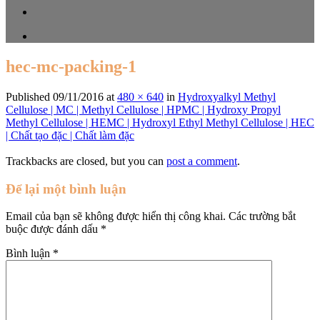
hec-mc-packing-1
Published
09/11/2016
at
480 × 640
in
Hydroxyalkyl Methyl
Cellulose | MC | Methyl Cellulose | HPMC | Hydroxy Propyl
Methyl Cellulose | HEMC | Hydroxyl Ethyl Methyl Cellulose | HEC
| Chất tạo đặc | Chất làm đặc
Trackbacks are closed, but you can
post a comment
.
Để lại một bình luận
Email của bạn sẽ không được hiển thị công khai.
Các trường bắt
buộc được đánh dấu
*
Bình luận
*