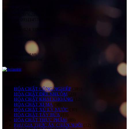
Hotline:
Mr. Ngọc Anh: 0983565628
Mr. Tuấn: 0976244181 (HN)
Mr. Lâm: 0931145765 (SG)
Điện thoại:
024 33560758
Fax:
024 33560759
Email:
haiau@haiauint.vn
ngocanh@haiauint.vn
Danh mục sản phẩm
HÓA CHẤT CÔNG NGHIỆP
(389)
HÓA CHẤT DỆT NHUỘM
(23)
HÓA CHẤT KHAI KHOÁNG
(12)
HÓA CHẤT XI MẠ
(58)
HÓA CHẤT XỬ LÝ NƯỚC
(30)
HÓA CHẤT TẨY RỬA
(13)
HÓA CHẤT THỰC PHẨM
(89)
PHỤ GIA THỨC ĂN CHĂN NUÔI
(12)