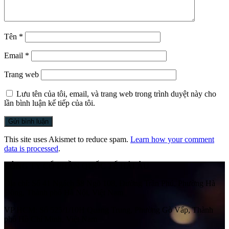
Tên
*
Email
*
Trang web
Lưu tên của tôi, email, và trang web trong trình duyệt này cho
lần bình luận kế tiếp của tôi.
This site uses Akismet to reduce spam.
Learn how your comment
data is processed
.
CÔNG TY CỔ PHẦN QUỐC TẾ HẢI ÂU
Địa chỉ:
Số 41 Ngách 58 Ngõ 108, Đường Trần Phú, Phường Hà
Đông, Thành phố Hà Nội, Việt Nam
VP HCM:
Số 525/1/10H Quang Trung, Phường Gò Vấp, Thành
phố Hồ Chí Minh, Việt Nam