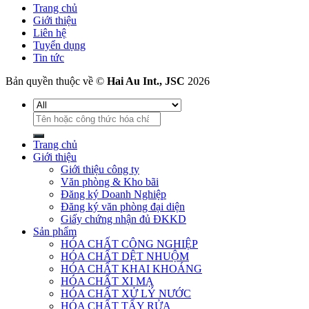
Trang chủ
Giới thiệu
Liên hệ
Tuyển dụng
Tin tức
Bản quyền thuộc về ©
Hai Au Int., JSC
2026
Tìm
kiếm:
Trang chủ
Giới thiệu
Giới thiệu công ty
Văn phòng & Kho bãi
Đăng ký Doanh Nghiệp
Đăng ký văn phòng đại diện
Giấy chứng nhận đủ ĐKKD
Sản phẩm
HÓA CHẤT CÔNG NGHIỆP
HÓA CHẤT DỆT NHUỘM
HÓA CHẤT KHAI KHOÁNG
HÓA CHẤT XI MẠ
HÓA CHẤT XỬ LÝ NƯỚC
HÓA CHẤT TẨY RỬA