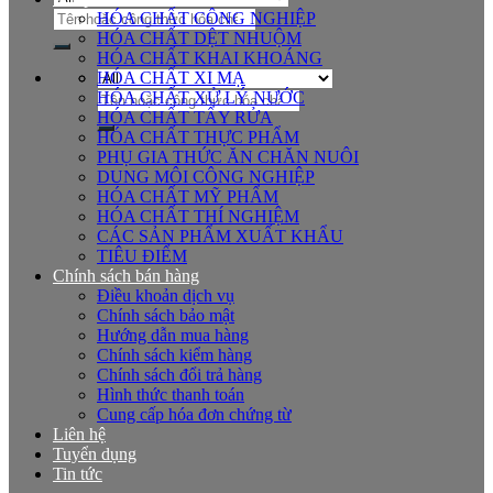
Tìm
HÓA CHẤT CÔNG NGHIỆP
kiếm:
HÓA CHẤT DỆT NHUỘM
HÓA CHẤT KHAI KHOÁNG
HÓA CHẤT XI MẠ
Tìm
HÓA CHẤT XỬ LÝ NƯỚC
kiếm:
HÓA CHẤT TẨY RỬA
HÓA CHẤT THỰC PHẨM
PHỤ GIA THỨC ĂN CHĂN NUÔI
DUNG MÔI CÔNG NGHIỆP
HÓA CHẤT MỸ PHẨM
HÓA CHẤT THÍ NGHIỆM
CÁC SẢN PHẨM XUẤT KHẨU
TIÊU ĐIỂM
Chính sách bán hàng
Điều khoản dịch vụ
Chính sách bảo mật
Hướng dẫn mua hàng
Chính sách kiểm hàng
Chính sách đổi trả hàng
Hình thức thanh toán
Cung cấp hóa đơn chứng từ
Liên hệ
Tuyển dụng
Tin tức