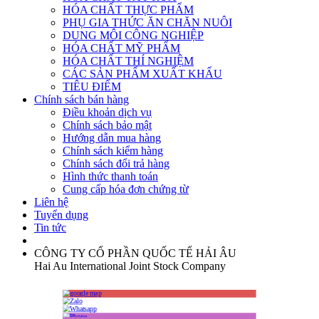
HÓA CHẤT THỰC PHẨM
PHỤ GIA THỨC ĂN CHĂN NUÔI
DUNG MÔI CÔNG NGHIỆP
HÓA CHẤT MỸ PHẨM
HÓA CHẤT THÍ NGHIỆM
CÁC SẢN PHẨM XUẤT KHẨU
TIÊU ĐIỂM
Chính sách bán hàng
Điều khoản dịch vụ
Chính sách bảo mật
Hướng dẫn mua hàng
Chính sách kiểm hàng
Chính sách đổi trả hàng
Hình thức thanh toán
Cung cấp hóa đơn chứng từ
Liên hệ
Tuyển dụng
Tin tức
CÔNG TY CỔ PHẦN QUỐC TẾ HẢI ÂU
Hai Au International Joint Stock Company