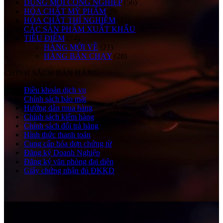
DUNG MÔI CÔNG NGHIỆP
(56)
HÓA CHẤT MỸ PHẨM
(8)
HÓA CHẤT THÍ NGHIỆM
(21)
CÁC SẢN PHẨM XUẤT KHẨU
(4)
TIÊU ĐIỂM
(74)
HÀNG MỚI VỀ
(21)
HÀNG BÁN CHẠY
(28)
CHÍNH SÁCH BÁN HÀNG
Điều khoản dịch vụ
Chính sách bảo mật
Hướng dẫn mua hàng
Chính sách kiểm hàng
Chính sách đổi trả hàng
Hình thức thanh toán
Cung cấp hóa đơn chứng từ
Đăng ký Doanh Nghiệp
Đăng ký văn phòng đại diện
Giấy chứng nhận đủ ĐKKD