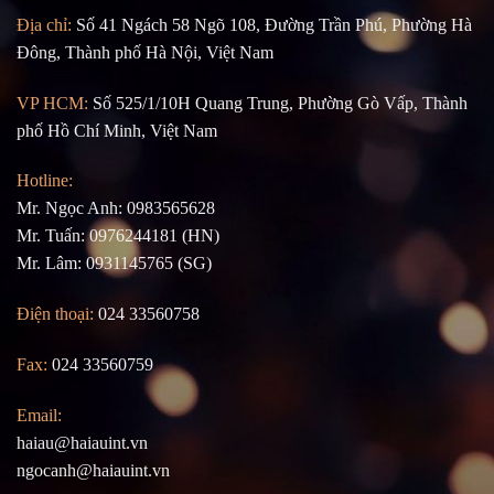
Địa chỉ:
Số 41 Ngách 58 Ngõ 108, Đường Trần Phú, Phường Hà
Đông, Thành phố Hà Nội, Việt Nam
VP HCM:
Số 525/1/10H Quang Trung, Phường Gò Vấp, Thành
phố Hồ Chí Minh, Việt Nam
Hotline:
Mr. Ngọc Anh: 0983565628
Mr. Tuấn: 0976244181 (HN)
Mr. Lâm: 0931145765 (SG)
Điện thoại:
024 33560758
Fax:
024 33560759
Email:
haiau@haiauint.vn
ngocanh@haiauint.vn