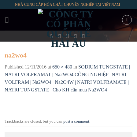
Skip
NHÀ CUNG CẤP HÓA CHẤT CHUYÊN NGHIỆP TẠI VIỆT NAM
to
content
na2wo4
Published
12/11/2016
at
650 × 480
in
SODIUM TUNGSTATE |
NATRI VOLFRAMAT | Na2WO4 CÔNG NGHIỆP | NATRI
VOLFRAM | Na2WO4 | Na2O4W | NATRI VOLFRAMATE |
NATRI TUNGSTATE | Cho KH cần mua Na2WO4
Trackbacks are closed, but you can
post a comment
.