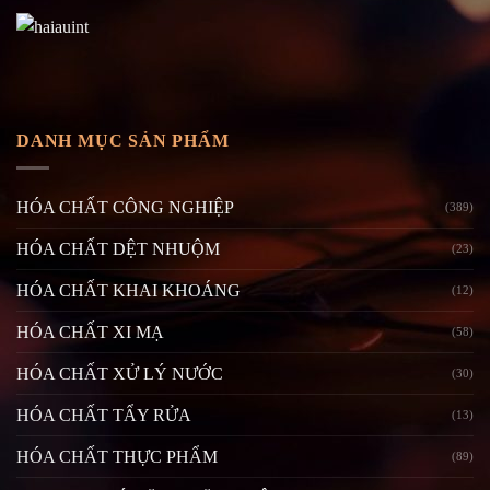
DANH MỤC SẢN PHẨM
HÓA CHẤT CÔNG NGHIỆP
(389)
HÓA CHẤT DỆT NHUỘM
(23)
HÓA CHẤT KHAI KHOÁNG
(12)
HÓA CHẤT XI MẠ
(58)
HÓA CHẤT XỬ LÝ NƯỚC
(30)
HÓA CHẤT TẨY RỬA
(13)
HÓA CHẤT THỰC PHẨM
(89)