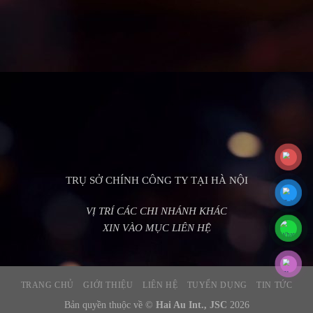
TRỤ SỞ CHÍNH CÔNG TY TẠI HÀ NỘI
VỊ TRÍ CÁC CHI NHÁNH KHÁC
XIN VÀO MỤC LIÊN HỆ
TRANG CHỦ
GIỚI THIỆU
LIÊN HỆ
TUYỂN DỤNG
TIN TỨC
Bản quyền thuộc về ©
Hai Au Int., JSC
2026