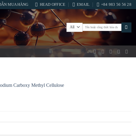
DẪN MUA HÀNG
HEAD OFFICE
EMAIL
+84 983 56 56 28
Tìm
kiếm:
 Sodium Carboxy Methyl Cellulose