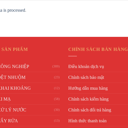
 is processed
.
 SẢN PHẨM
CHÍNH SÁCH BÁN HÀN
CÔNG NGHIỆP
Điều khoản dịch vụ
(389)
DỆT NHUỘM
Chính sách bảo mật
(23)
KHAI KHOÁNG
Hướng dẫn mua hàng
(12)
I MẠ
Chính sách kiểm hàng
(58)
XỬ LÝ NƯỚC
Chính sách đổi trả hàng
(30)
TẨY RỬA
Hình thức thanh toán
(13)