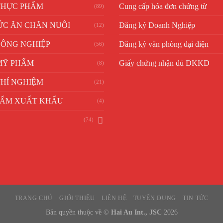
THỰC PHẨM
Cung cấp hóa đơn chứng từ
(89)
ỨC ĂN CHĂN NUÔI
Đăng ký Doanh Nghiệp
(12)
CÔNG NGHIỆP
Đăng ký văn phòng đại diện
(56)
MỸ PHẨM
Giấy chứng nhận đủ ĐKKD
(8)
HÍ NGHIỆM
(21)
HẨM XUẤT KHẨU
(4)
(74)
TRANG CHỦ
GIỚI THIỆU
LIÊN HỆ
TUYỂN DỤNG
TIN TỨC
Bản quyền thuộc về ©
Hai Au Int., JSC
2026