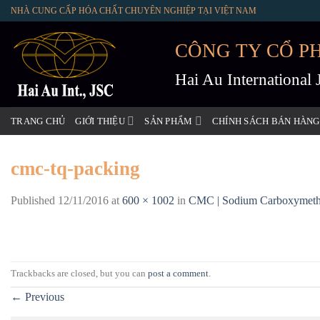
Skip
NHÀ CUNG CẤP HÓA CHẤT CHUYÊN NGHIỆP TẠI VIỆT NAM
to
content
CÔNG TY CỔ P
Hai Au International
TRANG CHỦ
GIỚI THIỆU
SẢN PHẨM
CHÍNH SÁCH BÁN HÀNG
cmc-tq-packing
Published
12/11/2016
at
600 × 1002
in
CMC | Sodium Carboxymethyl 
Trackbacks are closed, but you can
post a comment
.
←
Previous