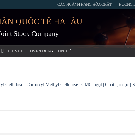
CÁC NGÀNH HÀNG HÓA CHẤT
HƯỚNG 
HẦN QUỐC TẾ HẢI ÂU
 Joint Stock Company
LIÊN HỆ
TUYỂN DỤNG
TIN TỨC
Cellulose | Carboxyl Methyl Cellulose | CMC ngọt | Chất tạo đặc |