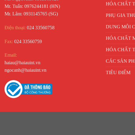
HÓA CHẤT 
Mr. Tuấn: 0976244181 (HN)
Mr. Lâm: 0931145765 (SG)
PHỤ GIA TH
DUNG MÔI 
Điện thoại:
024 33560758
HÓA CHẤT 
Fax:
024 33560759
HÓA CHẤT T
Email:
CÁC SẢN P
haiau@haiauint.vn
ngocanh@haiauint.vn
TIÊU ĐIỂM