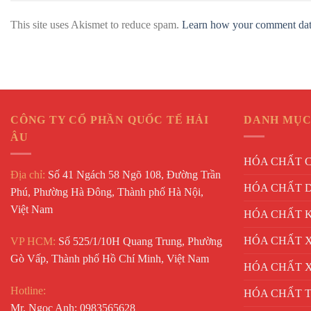
This site uses Akismet to reduce spam.
Learn how your comment data
CÔNG TY CỔ PHẦN QUỐC TẾ HẢI
DANH MỤC
ÂU
HÓA CHẤT 
Địa chỉ:
Số 41 Ngách 58 Ngõ 108, Đường Trần
HÓA CHẤT 
Phú, Phường Hà Đông, Thành phố Hà Nội,
Việt Nam
HÓA CHẤT 
HÓA CHẤT X
VP HCM:
Số 525/1/10H Quang Trung, Phường
Gò Vấp, Thành phố Hồ Chí Minh, Việt Nam
HÓA CHẤT 
Hotline:
HÓA CHẤT 
Mr. Ngọc Anh: 0983565628