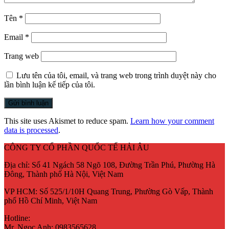
Tên
*
Email
*
Trang web
Lưu tên của tôi, email, và trang web trong trình duyệt này cho
lần bình luận kế tiếp của tôi.
This site uses Akismet to reduce spam.
Learn how your comment
data is processed
.
CÔNG TY CỔ PHẦN QUỐC TẾ HẢI ÂU
Địa chỉ:
Số 41 Ngách 58 Ngõ 108, Đường Trần Phú, Phường Hà
Đông, Thành phố Hà Nội, Việt Nam
VP HCM:
Số 525/1/10H Quang Trung, Phường Gò Vấp, Thành
phố Hồ Chí Minh, Việt Nam
Hotline:
Mr. Ngọc Anh: 0983565628