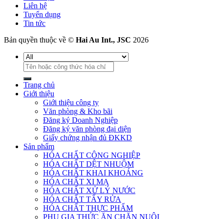
Liên hệ
Tuyển dụng
Tin tức
Bản quyền thuộc về ©
Hai Au Int., JSC
2026
Tìm
kiếm:
Trang chủ
Giới thiệu
Giới thiệu công ty
Văn phòng & Kho bãi
Đăng ký Doanh Nghiệp
Đăng ký văn phòng đại diện
Giấy chứng nhận đủ ĐKKD
Sản phẩm
HÓA CHẤT CÔNG NGHIỆP
HÓA CHẤT DỆT NHUỘM
HÓA CHẤT KHAI KHOÁNG
HÓA CHẤT XI MẠ
HÓA CHẤT XỬ LÝ NƯỚC
HÓA CHẤT TẨY RỬA
HÓA CHẤT THỰC PHẨM
PHỤ GIA THỨC ĂN CHĂN NUÔI