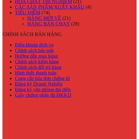
HÓA CHẤT THÍ NGHIỆM
(21)
CÁC SẢN PHẨM XUẤT KHẨU
(4)
TIÊU ĐIỂM
(74)
HÀNG MỚI VỀ
(21)
HÀNG BÁN CHẠY
(28)
CHÍNH SÁCH BÁN HÀNG
Điều khoản dịch vụ
Chính sách bảo mật
Hướng dẫn mua hàng
Chính sách kiểm hàng
Chính sách đổi trả hàng
Hình thức thanh toán
Cung cấp hóa đơn chứng từ
Đăng ký Doanh Nghiệp
Đăng ký văn phòng đại diện
Giấy chứng nhận đủ ĐKKD