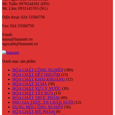
Mr. Tuấn: 0976244181 (HN)
Mr. Lâm: 0931145765 (SG)
Điện thoại:
024 33560758
Fax:
024 33560759
Email:
haiau@haiauint.vn
ngocanh@haiauint.vn
Danh mục sản phẩm
HÓA CHẤT CÔNG NGHIỆP
(389)
HÓA CHẤT DỆT NHUỘM
(23)
HÓA CHẤT KHAI KHOÁNG
(12)
HÓA CHẤT XI MẠ
(58)
HÓA CHẤT XỬ LÝ NƯỚC
(30)
HÓA CHẤT TẨY RỬA
(13)
HÓA CHẤT THỰC PHẨM
(89)
PHỤ GIA THỨC ĂN CHĂN NUÔI
(12)
DUNG MÔI CÔNG NGHIỆP
(56)
HÓA CHẤT MỸ PHẨM
(8)