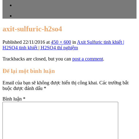
axit-sulfuric-h2so4
Published
22/11/2016
at
450 × 600
in
Axit Sulfuric tinh khiết |
H2SO4 tinh khiết | H2SO4 thí nghiệm
Trackbacks are closed, but you can
post a comment
.
Để lại một bình luận
Email của bạn sẽ không được hiển thị công khai.
Các trường bắt
buộc được đánh dấu
*
Bình luận
*