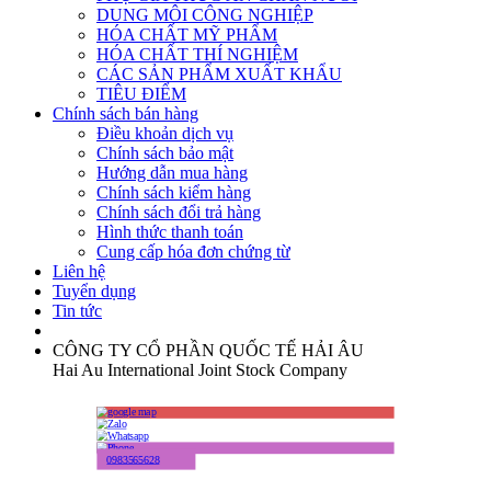
DUNG MÔI CÔNG NGHIỆP
HÓA CHẤT MỸ PHẨM
HÓA CHẤT THÍ NGHIỆM
CÁC SẢN PHẨM XUẤT KHẨU
TIÊU ĐIỂM
Chính sách bán hàng
Điều khoản dịch vụ
Chính sách bảo mật
Hướng dẫn mua hàng
Chính sách kiểm hàng
Chính sách đổi trả hàng
Hình thức thanh toán
Cung cấp hóa đơn chứng từ
Liên hệ
Tuyển dụng
Tin tức
CÔNG TY CỔ PHẦN QUỐC TẾ HẢI ÂU
Hai Au International Joint Stock Company
0983565628