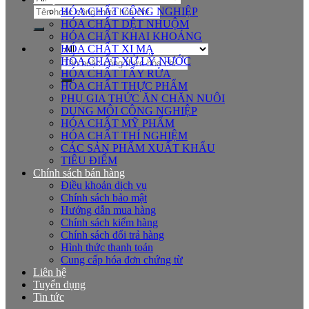
Tìm
HÓA CHẤT CÔNG NGHIỆP
kiếm:
HÓA CHẤT DỆT NHUỘM
HÓA CHẤT KHAI KHOÁNG
HÓA CHẤT XI MẠ
Tìm
HÓA CHẤT XỬ LÝ NƯỚC
kiếm:
HÓA CHẤT TẨY RỬA
HÓA CHẤT THỰC PHẨM
PHỤ GIA THỨC ĂN CHĂN NUÔI
DUNG MÔI CÔNG NGHIỆP
HÓA CHẤT MỸ PHẨM
HÓA CHẤT THÍ NGHIỆM
CÁC SẢN PHẨM XUẤT KHẨU
TIÊU ĐIỂM
Chính sách bán hàng
Điều khoản dịch vụ
Chính sách bảo mật
Hướng dẫn mua hàng
Chính sách kiểm hàng
Chính sách đổi trả hàng
Hình thức thanh toán
Cung cấp hóa đơn chứng từ
Liên hệ
Tuyển dụng
Tin tức