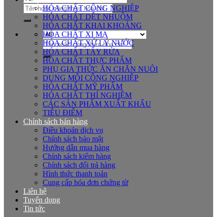
Tìm
HÓA CHẤT CÔNG NGHIỆP
kiếm:
HÓA CHẤT DỆT NHUỘM
HÓA CHẤT KHAI KHOÁNG
HÓA CHẤT XI MẠ
Tìm
HÓA CHẤT XỬ LÝ NƯỚC
kiếm:
HÓA CHẤT TẨY RỬA
HÓA CHẤT THỰC PHẨM
PHỤ GIA THỨC ĂN CHĂN NUÔI
DUNG MÔI CÔNG NGHIỆP
HÓA CHẤT MỸ PHẨM
HÓA CHẤT THÍ NGHIỆM
CÁC SẢN PHẨM XUẤT KHẨU
TIÊU ĐIỂM
Chính sách bán hàng
Điều khoản dịch vụ
Chính sách bảo mật
Hướng dẫn mua hàng
Chính sách kiểm hàng
Chính sách đổi trả hàng
Hình thức thanh toán
Cung cấp hóa đơn chứng từ
Liên hệ
Tuyển dụng
Tin tức