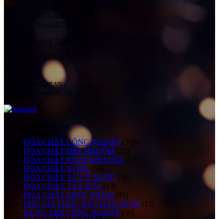
Mr. Ngọc Anh: 0983565628
Mr. Tuấn: 0976244181 (HN)
Mr. Lâm: 0931145765 (SG)
Điện thoại:
024 33560758
Fax:
024 33560759
Email:
haiau@haiauint.vn
ngocanh@haiauint.vn
Danh mục sản phẩm
HÓA CHẤT CÔNG NGHIỆP
(389)
HÓA CHẤT DỆT NHUỘM
(23)
HÓA CHẤT KHAI KHOÁNG
(12)
HÓA CHẤT XI MẠ
(58)
HÓA CHẤT XỬ LÝ NƯỚC
(30)
HÓA CHẤT TẨY RỬA
(13)
HÓA CHẤT THỰC PHẨM
(89)
PHỤ GIA THỨC ĂN CHĂN NUÔI
(12)
DUNG MÔI CÔNG NGHIỆP
(56)