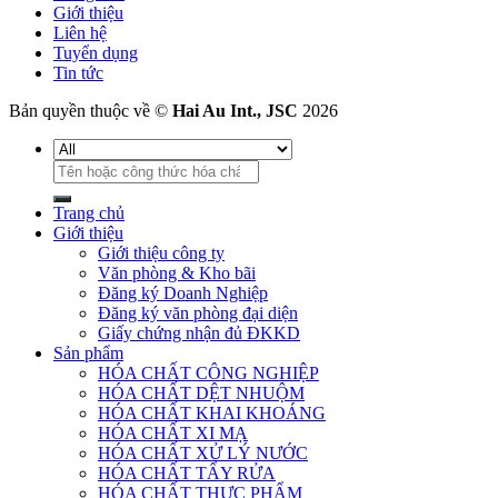
Giới thiệu
Liên hệ
Tuyển dụng
Tin tức
Bản quyền thuộc về ©
Hai Au Int., JSC
2026
Tìm
kiếm:
Trang chủ
Giới thiệu
Giới thiệu công ty
Văn phòng & Kho bãi
Đăng ký Doanh Nghiệp
Đăng ký văn phòng đại diện
Giấy chứng nhận đủ ĐKKD
Sản phẩm
HÓA CHẤT CÔNG NGHIỆP
HÓA CHẤT DỆT NHUỘM
HÓA CHẤT KHAI KHOÁNG
HÓA CHẤT XI MẠ
HÓA CHẤT XỬ LÝ NƯỚC
HÓA CHẤT TẨY RỬA
HÓA CHẤT THỰC PHẨM