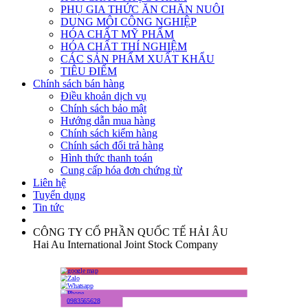
PHỤ GIA THỨC ĂN CHĂN NUÔI
DUNG MÔI CÔNG NGHIỆP
HÓA CHẤT MỸ PHẨM
HÓA CHẤT THÍ NGHIỆM
CÁC SẢN PHẨM XUẤT KHẨU
TIÊU ĐIỂM
Chính sách bán hàng
Điều khoản dịch vụ
Chính sách bảo mật
Hướng dẫn mua hàng
Chính sách kiểm hàng
Chính sách đổi trả hàng
Hình thức thanh toán
Cung cấp hóa đơn chứng từ
Liên hệ
Tuyển dụng
Tin tức
CÔNG TY CỔ PHẦN QUỐC TẾ HẢI ÂU
Hai Au International Joint Stock Company
0983565628