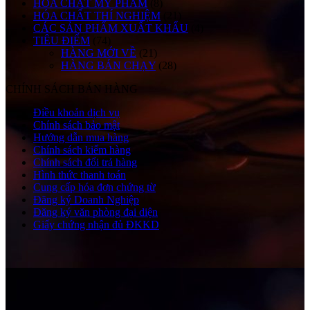
HÓA CHẤT MỸ PHẨM
(8)
HÓA CHẤT THÍ NGHIỆM
(21)
CÁC SẢN PHẨM XUẤT KHẨU
(4)
TIÊU ĐIỂM
(74)
HÀNG MỚI VỀ
(21)
HÀNG BÁN CHẠY
(28)
CHÍNH SÁCH BÁN HÀNG
Điều khoản dịch vụ
Chính sách bảo mật
Hướng dẫn mua hàng
Chính sách kiểm hàng
Chính sách đổi trả hàng
Hình thức thanh toán
Cung cấp hóa đơn chứng từ
Đăng ký Doanh Nghiệp
Đăng ký văn phòng đại diện
Giấy chứng nhận đủ ĐKKD