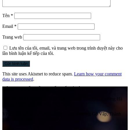
Tên
*
Email
*
Trang web
Lưu tên của tôi, email, và trang web trong trình duyệt này cho
lần bình luận kế tiếp của tôi.
This site uses Akismet to reduce spam.
Learn how your comment
data is processed
.
CÔNG TY CỔ PHẦN QUỐC TẾ HẢI ÂU
Địa chỉ:
Số 41 Ngách 58 Ngõ 108, Đường Trần Phú, Phường Hà
Đông, Thành phố Hà Nội, Việt Nam
VP HCM:
Số 525/1/10H Quang Trung, Phường Gò Vấp, Thành
phố Hồ Chí Minh, Việt Nam
Hotline: