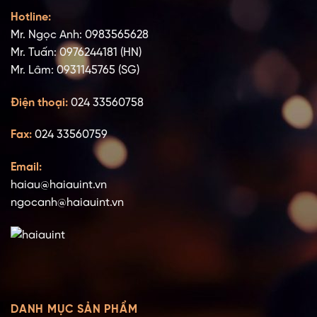
Hotline:
Mr. Ngọc Anh: 0983565628
Mr. Tuấn: 0976244181 (HN)
Mr. Lâm: 0931145765 (SG)
Điện thoại:
024 33560758
Fax:
024 33560759
Email:
haiau@haiauint.vn
ngocanh@haiauint.vn
DANH MỤC SẢN PHẨM