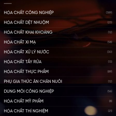
HÓA CHẤT CÔNG NGHIỆP
(389)
HÓA CHẤT DỆT NHUỘM
(23)
HÓA CHẤT KHAI KHOÁNG
(12)
HÓA CHẤT XI MẠ
(58)
HÓA CHẤT XỬ LÝ NƯỚC
(30)
HÓA CHẤT TẨY RỬA
(13)
HÓA CHẤT THỰC PHẨM
(89)
PHỤ GIA THỨC ĂN CHĂN NUÔI
(12)
DUNG MÔI CÔNG NGHIỆP
(56)
HÓA CHẤT MỸ PHẨM
(8)
HÓA CHẤT THÍ NGHIỆM
(21)