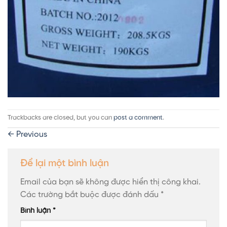
Trackbacks are closed, but you can
post a comment
.
←
Previous
Để lại một bình luận
Email của bạn sẽ không được hiển thị công khai.
Các trường bắt buộc được đánh dấu
*
Bình luận
*