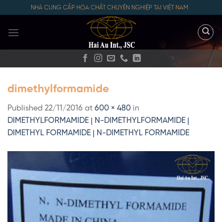
Skip
NHÀ CUNG CẤP HÓA CHẤT CHUYÊN NGHIỆP TẠI VIỆT NAM
to
content
dimethylformamide
Published
22/11/2016
at
600 × 480
in
DIMETHYLFORMAMIDE | N-DIMETHYLFORMAMIDE |
DIMETHYL FORMAMIDE | N-DIMETHYL FORMAMIDE