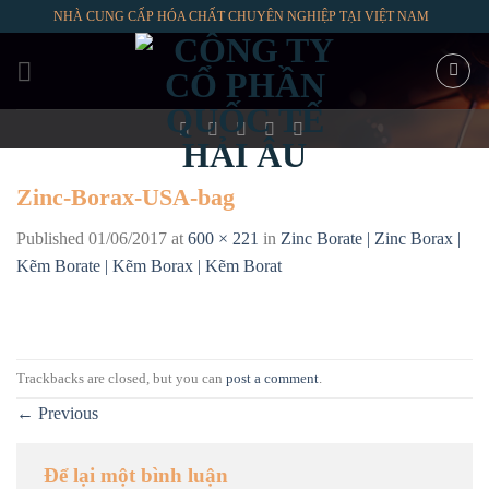
Skip
NHÀ CUNG CẤP HÓA CHẤT CHUYÊN NGHIỆP TẠI VIỆT NAM
to
content
Zinc-Borax-USA-bag
Published
01/06/2017
at
600 × 221
in
Zinc Borate | Zinc Borax |
Kẽm Borate | Kẽm Borax | Kẽm Borat
Trackbacks are closed, but you can
post a comment
.
←
Previous
Để lại một bình luận