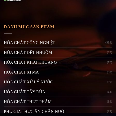
DANH MỤC SẢN PHẨM
HÓA CHẤT CÔNG NGHIỆP
(389)
HÓA CHẤT DỆT NHUỘM
(23)
HÓA CHẤT KHAI KHOÁNG
(12)
HÓA CHẤT XI MẠ
(58)
HÓA CHẤT XỬ LÝ NƯỚC
(30)
HÓA CHẤT TẨY RỬA
(13)
HÓA CHẤT THỰC PHẨM
(89)
PHỤ GIA THỨC ĂN CHĂN NUÔI
(12)