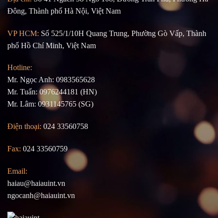
Đông, Thành phố Hà Nội, Việt Nam
VP HCM:
Số 525/1/10H Quang Trung, Phường Gò Vấp, Thành
phố Hồ Chí Minh, Việt Nam
Hotline:
Mr. Ngọc Anh: 0983565628
Mr. Tuấn: 0976244181 (HN)
Mr. Lâm: 0931145765 (SG)
Điện thoại:
024 33560758
Fax:
024 33560759
Email:
haiau@haiauint.vn
ngocanh@haiauint.vn