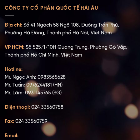
CÔNG TY CỔ PHẦN QUỐC TẾ HẢI ÂU
Địa chỉ:
Số 41 Ngách 58 Ngõ 108, Đường Trần Phú,
Phường Hà Đông, Thành phố Hà Nội, Việt Nam
VP HCM:
Số 525/1/10H Quang Trung, Phường Gò Vấp,
Thành phố Hồ Chí Minh, Việt Nam
Hotline:
Mr. Ngọc Anh: 0983565628
Mr. Tuấn: 0976244181 (HN)
Mr. Lâm: 0931145765 (SG)
Điện thoại:
024 33560758
Fax:
024 33560759
Email: