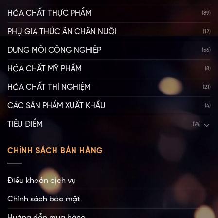
HÓA CHẤT THỰC PHẨM
(89)
PHỤ GIA THỨC ĂN CHĂN NUÔI
(12)
DUNG MÔI CÔNG NGHIỆP
(56)
HÓA CHẤT MỸ PHẨM
(8)
HÓA CHẤT THÍ NGHIỆM
(21)
CÁC SẢN PHẨM XUẤT KHẨU
(4)
TIÊU ĐIỂM
(74)
CHÍNH SÁCH BÁN HÀNG
Điều khoản dịch vụ
Chính sách bảo mật
Hướng dẫn mua hàng