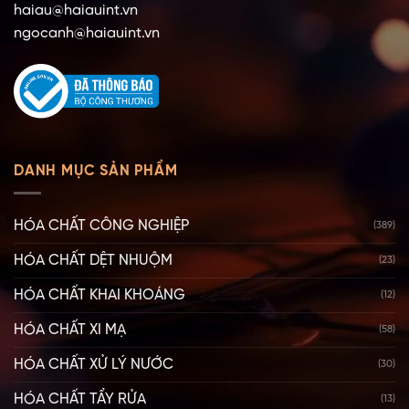
haiau@haiauint.vn
ngocanh@haiauint.vn
DANH MỤC SẢN PHẨM
HÓA CHẤT CÔNG NGHIỆP
(389)
HÓA CHẤT DỆT NHUỘM
(23)
HÓA CHẤT KHAI KHOÁNG
(12)
HÓA CHẤT XI MẠ
(58)
HÓA CHẤT XỬ LÝ NƯỚC
(30)
HÓA CHẤT TẨY RỬA
(13)