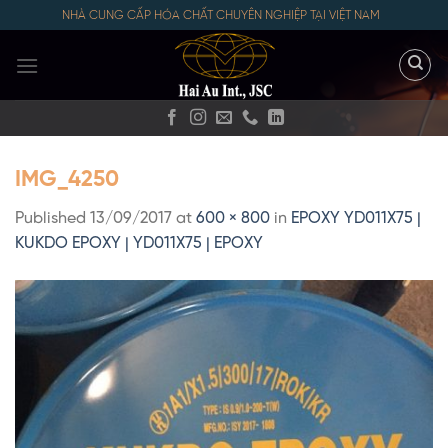
Skip
NHÀ CUNG CẤP HÓA CHẤT CHUYÊN NGHIỆP TẠI VIỆT NAM
to
content
IMG_4250
Published
13/09/2017
at
600 × 800
in
EPOXY YD011X75 |
KUKDO EPOXY | YD011X75 | EPOXY