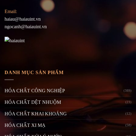
Email:
haiau@haiauint.vn
ngocanh@haiauint.vn
DANH MỤC SẢN PHẨM
HÓA CHẤT CÔNG NGHIỆP
(389)
HÓA CHẤT DỆT NHUỘM
(23)
HÓA CHẤT KHAI KHOÁNG
(12)
HÓA CHẤT XI MẠ
(58)