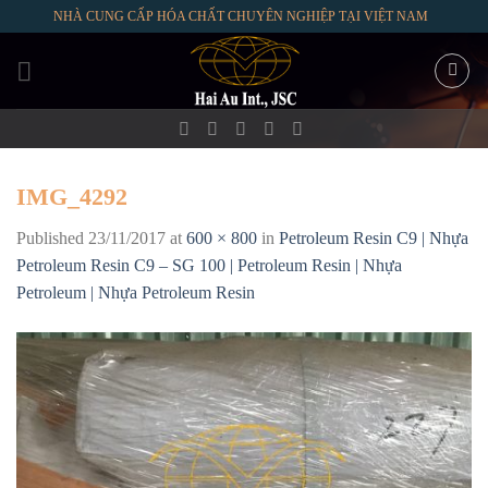
Skip
NHÀ CUNG CẤP HÓA CHẤT CHUYÊN NGHIỆP TẠI VIỆT NAM
to
content
IMG_4292
Published
23/11/2017
at
600 × 800
in
Petroleum Resin C9 | Nhựa
Petroleum Resin C9 – SG 100 | Petroleum Resin | Nhựa
Petroleum | Nhựa Petroleum Resin