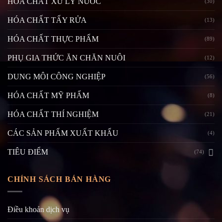
HÓA CHẤT XỬ LÝ NƯỚC
(30)
HÓA CHẤT TẨY RỬA
(13)
HÓA CHẤT THỰC PHẨM
(89)
PHỤ GIA THỨC ĂN CHĂN NUÔI
(12)
DUNG MÔI CÔNG NGHIỆP
(56)
HÓA CHẤT MỸ PHẨM
(8)
HÓA CHẤT THÍ NGHIỆM
(21)
CÁC SẢN PHẨM XUẤT KHẨU
(4)
TIÊU ĐIỂM
(74)
CHÍNH SÁCH BÁN HÀNG
Điều khoản dịch vụ