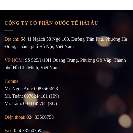
CÔNG TY CỔ PHẦN QUỐC TẾ HẢI ÂU
Địa chỉ:
Số 41 Ngách 58 Ngõ 108, Đường Trần Phú, Phường Hà
Đông, Thành phố Hà Nội, Việt Nam
VP HCM:
Số 525/1/10H Quang Trung, Phường Gò Vấp, Thành
phố Hồ Chí Minh, Việt Nam
Hotline:
Mr. Ngọc Anh: 0983565628
Mr. Tuấn: 0976244181 (HN)
Mr. Lâm: 0931145765 (SG)
Điện thoại:
024 33560758
Fax:
024 33560759