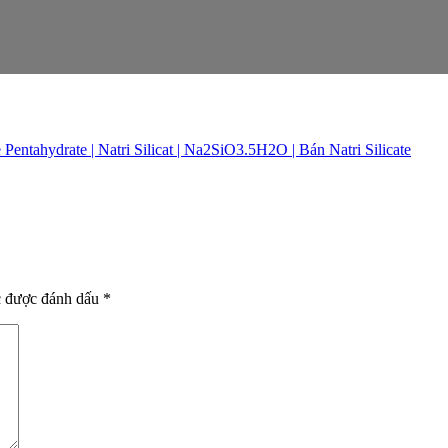
Pentahydrate | Natri Silicat | Na2SiO3.5H2O | Bán Natri Silicate
c được đánh dấu
*