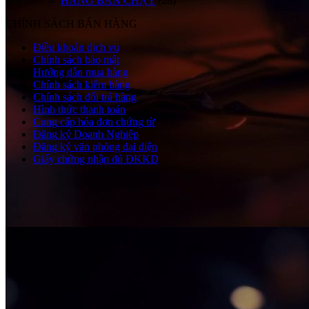
HÀNG BÁN CHẠY
(28)
CHÍNH SÁCH BÁN HÀNG
Điều khoản dịch vụ
Chính sách bảo mật
Hướng dẫn mua hàng
Chính sách kiểm hàng
Chính sách đổi trả hàng
Hình thức thanh toán
Cung cấp hóa đơn chứng từ
Đăng ký Doanh Nghiệp
Đăng ký văn phòng đại diện
Giấy chứng nhận đủ ĐKKD