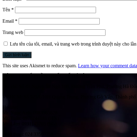
Tên
*
Email
*
Trang web
Lưu tên của tôi, email, và trang web trong trình duyệt này cho lần 
This site uses Akismet to reduce spam.
Learn how your comment data 
CÔNG TY CỔ PHẦN QUỐC TẾ HẢI ÂU
Địa chỉ:
Số 41 Ngách 58 Ngõ 108, Đường Trần Phú, Phường Hà Đôn
VP HCM:
Số 525/1/10H Quang Trung, Phường Gò Vấp, Thành phố
Hotline:
Mr. Ngọc Anh: 0983565628
Mr. Tuấn: 0976244181 (HN)
Mr. Lâm: 0931145765 (SG)
Điện thoại:
024 33560758