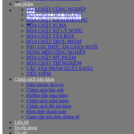
Sản phẩm
HÓA CHẤT CÔNG NGHIỆP
HÓA CHẤT DỆT NHUỘM
Tìm
HÓA CHẤT KHAI KHOÁNG
kiếm:
HÓA CHẤT XI MẠ
HÓA CHẤT XỬ LÝ NƯỚC
HÓA CHẤT TẨY RỬA
HÓA CHẤT THỰC PHẨM
PHỤ GIA THỨC ĂN CHĂN NUÔI
DUNG MÔI CÔNG NGHIỆP
HÓA CHẤT MỸ PHẨM
HÓA CHẤT THÍ NGHIỆM
CÁC SẢN PHẨM XUẤT KHẨU
TIÊU ĐIỂM
Chính sách bán hàng
Điều khoản dịch vụ
Chính sách bảo mật
Hướng dẫn mua hàng
Chính sách kiểm hàng
Chính sách đổi trả hàng
Hình thức thanh toán
Cung cấp hóa đơn chứng từ
Liên hệ
Tuyển dụng
Tin tức