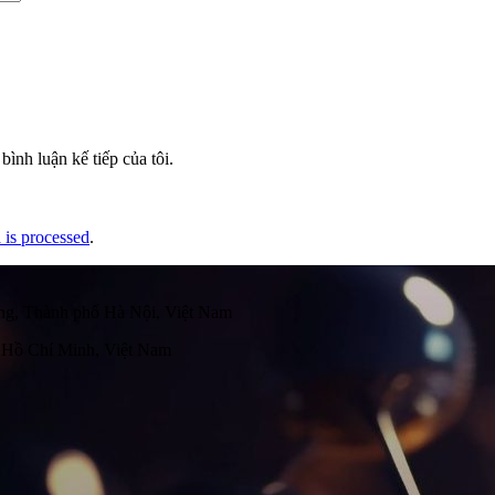
bình luận kế tiếp của tôi.
is processed
.
g, Thành phố Hà Nội, Việt Nam
 Hồ Chí Minh, Việt Nam