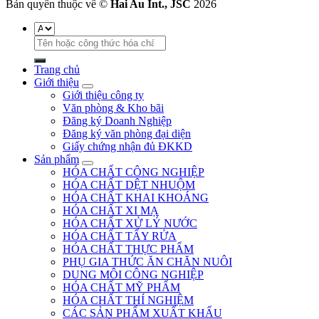
Bản quyền thuộc về ©
Hai Au Int., JSC
2026
Tìm
kiếm:
Trang chủ
Giới thiệu
Giới thiệu công ty
Văn phòng & Kho bãi
Đăng ký Doanh Nghiệp
Đăng ký văn phòng đại diện
Giấy chứng nhận đủ ĐKKD
Sản phẩm
HÓA CHẤT CÔNG NGHIỆP
HÓA CHẤT DỆT NHUỘM
HÓA CHẤT KHAI KHOÁNG
HÓA CHẤT XI MẠ
HÓA CHẤT XỬ LÝ NƯỚC
HÓA CHẤT TẨY RỬA
HÓA CHẤT THỰC PHẨM
PHỤ GIA THỨC ĂN CHĂN NUÔI
DUNG MÔI CÔNG NGHIỆP
HÓA CHẤT MỸ PHẨM
HÓA CHẤT THÍ NGHIỆM
CÁC SẢN PHẨM XUẤT KHẨU