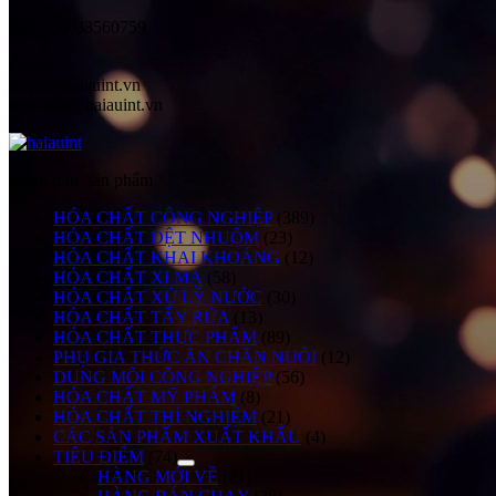
Fax:
024 33560759
Email:
haiau@haiauint.vn
ngocanh@haiauint.vn
Danh mục sản phẩm
HÓA CHẤT CÔNG NGHIỆP
(389)
HÓA CHẤT DỆT NHUỘM
(23)
HÓA CHẤT KHAI KHOÁNG
(12)
HÓA CHẤT XI MẠ
(58)
HÓA CHẤT XỬ LÝ NƯỚC
(30)
HÓA CHẤT TẨY RỬA
(13)
HÓA CHẤT THỰC PHẨM
(89)
PHỤ GIA THỨC ĂN CHĂN NUÔI
(12)
DUNG MÔI CÔNG NGHIỆP
(56)
HÓA CHẤT MỸ PHẨM
(8)
HÓA CHẤT THÍ NGHIỆM
(21)
CÁC SẢN PHẨM XUẤT KHẨU
(4)
TIÊU ĐIỂM
(74)
HÀNG MỚI VỀ
(21)