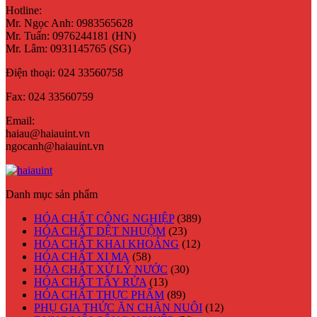
Hotline:
Mr. Ngọc Anh: 0983565628
Mr. Tuấn: 0976244181 (HN)
Mr. Lâm: 0931145765 (SG)
Điện thoại:
024 33560758
Fax:
024 33560759
Email:
haiau@haiauint.vn
ngocanh@haiauint.vn
Danh mục sản phẩm
HÓA CHẤT CÔNG NGHIỆP
(389)
HÓA CHẤT DỆT NHUỘM
(23)
HÓA CHẤT KHAI KHOÁNG
(12)
HÓA CHẤT XI MẠ
(58)
HÓA CHẤT XỬ LÝ NƯỚC
(30)
HÓA CHẤT TẨY RỬA
(13)
HÓA CHẤT THỰC PHẨM
(89)
PHỤ GIA THỨC ĂN CHĂN NUÔI
(12)