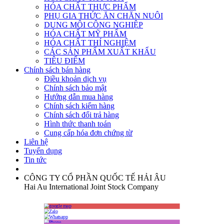
HÓA CHẤT THỰC PHẨM
PHỤ GIA THỨC ĂN CHĂN NUÔI
DUNG MÔI CÔNG NGHIỆP
HÓA CHẤT MỸ PHẨM
HÓA CHẤT THÍ NGHIỆM
CÁC SẢN PHẨM XUẤT KHẨU
TIÊU ĐIỂM
Chính sách bán hàng
Điều khoản dịch vụ
Chính sách bảo mật
Hướng dẫn mua hàng
Chính sách kiểm hàng
Chính sách đổi trả hàng
Hình thức thanh toán
Cung cấp hóa đơn chứng từ
Liên hệ
Tuyển dụng
Tin tức
CÔNG TY CỔ PHẦN QUỐC TẾ HẢI ÂU
Hai Au International Joint Stock Company