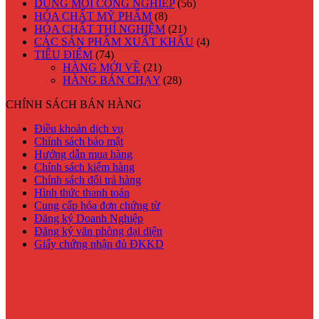
DUNG MÔI CÔNG NGHIỆP
(56)
HÓA CHẤT MỸ PHẨM
(8)
HÓA CHẤT THÍ NGHIỆM
(21)
CÁC SẢN PHẨM XUẤT KHẨU
(4)
TIÊU ĐIỂM
(74)
HÀNG MỚI VỀ
(21)
HÀNG BÁN CHẠY
(28)
CHÍNH SÁCH BÁN HÀNG
Điều khoản dịch vụ
Chính sách bảo mật
Hướng dẫn mua hàng
Chính sách kiểm hàng
Chính sách đổi trả hàng
Hình thức thanh toán
Cung cấp hóa đơn chứng từ
Đăng ký Doanh Nghiệp
Đăng ký văn phòng đại diện
Giấy chứng nhận đủ ĐKKD