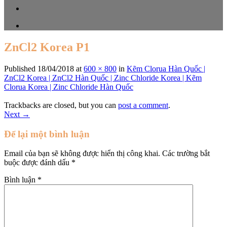
ZnCl2 Korea P1
Published
18/04/2018
at
600 × 800
in
Kẽm Clorua Hàn Quốc |
ZnCl2 Korea | ZnCl2 Hàn Quốc | Zinc Chloride Korea | Kẽm
Clorua Korea | Zinc Chloride Hàn Quốc
Trackbacks are closed, but you can
post a comment
.
Next
→
Để lại một bình luận
Email của bạn sẽ không được hiển thị công khai.
Các trường bắt
buộc được đánh dấu
*
Bình luận
*