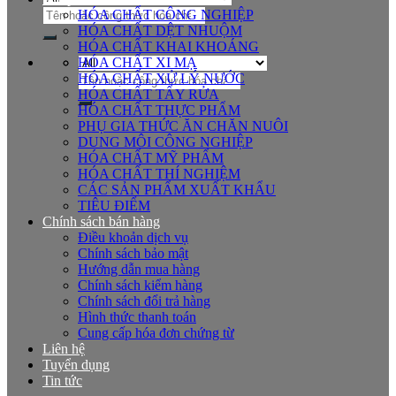
Tìm
HÓA CHẤT CÔNG NGHIỆP
kiếm:
HÓA CHẤT DỆT NHUỘM
HÓA CHẤT KHAI KHOÁNG
HÓA CHẤT XI MẠ
Tìm
HÓA CHẤT XỬ LÝ NƯỚC
kiếm:
HÓA CHẤT TẨY RỬA
HÓA CHẤT THỰC PHẨM
PHỤ GIA THỨC ĂN CHĂN NUÔI
DUNG MÔI CÔNG NGHIỆP
HÓA CHẤT MỸ PHẨM
HÓA CHẤT THÍ NGHIỆM
CÁC SẢN PHẨM XUẤT KHẨU
TIÊU ĐIỂM
Chính sách bán hàng
Điều khoản dịch vụ
Chính sách bảo mật
Hướng dẫn mua hàng
Chính sách kiểm hàng
Chính sách đổi trả hàng
Hình thức thanh toán
Cung cấp hóa đơn chứng từ
Liên hệ
Tuyển dụng
Tin tức