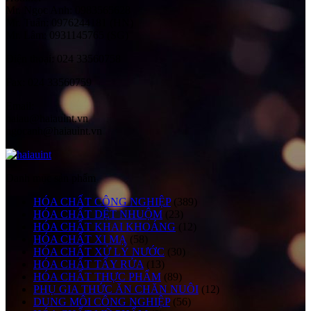
Mr. Ngọc Anh: 0983565628
Mr. Tuấn: 0976244181 (HN)
Mr. Lâm: 0931145765 (SG)
Điện thoại:
024 33560758
Fax:
024 33560759
Email:
haiau@haiauint.vn
ngocanh@haiauint.vn
Danh mục sản phẩm
HÓA CHẤT CÔNG NGHIỆP
(389)
HÓA CHẤT DỆT NHUỘM
(23)
HÓA CHẤT KHAI KHOÁNG
(12)
HÓA CHẤT XI MẠ
(58)
HÓA CHẤT XỬ LÝ NƯỚC
(30)
HÓA CHẤT TẨY RỬA
(13)
HÓA CHẤT THỰC PHẨM
(89)
PHỤ GIA THỨC ĂN CHĂN NUÔI
(12)
DUNG MÔI CÔNG NGHIỆP
(56)