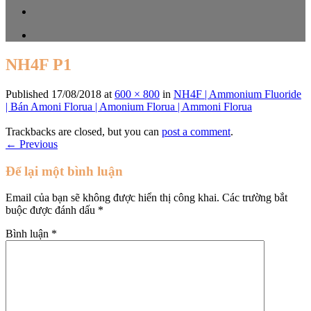
NH4F P1
Published
17/08/2018
at
600 × 800
in
NH4F | Ammonium Fluoride
| Bán Amoni Florua | Amonium Florua | Ammoni Florua
Trackbacks are closed, but you can
post a comment
.
←
Previous
Để lại một bình luận
Email của bạn sẽ không được hiển thị công khai.
Các trường bắt
buộc được đánh dấu
*
Bình luận
*