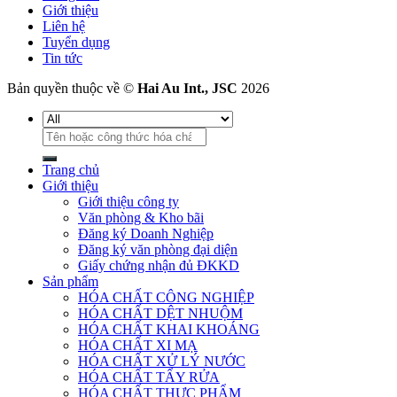
Giới thiệu
Liên hệ
Tuyển dụng
Tin tức
Bản quyền thuộc về ©
Hai Au Int., JSC
2026
Tìm
kiếm:
Trang chủ
Giới thiệu
Giới thiệu công ty
Văn phòng & Kho bãi
Đăng ký Doanh Nghiệp
Đăng ký văn phòng đại diện
Giấy chứng nhận đủ ĐKKD
Sản phẩm
HÓA CHẤT CÔNG NGHIỆP
HÓA CHẤT DỆT NHUỘM
HÓA CHẤT KHAI KHOÁNG
HÓA CHẤT XI MẠ
HÓA CHẤT XỬ LÝ NƯỚC
HÓA CHẤT TẨY RỬA
HÓA CHẤT THỰC PHẨM