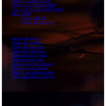
HÓA CHẤT MỸ PHẨM
(8)
HÓA CHẤT THÍ NGHIỆM
(21)
CÁC SẢN PHẨM XUẤT KHẨU
(4)
TIÊU ĐIỂM
(74)
HÀNG MỚI VỀ
(21)
HÀNG BÁN CHẠY
(28)
CHÍNH SÁCH BÁN HÀNG
Điều khoản dịch vụ
Chính sách bảo mật
Hướng dẫn mua hàng
Chính sách kiểm hàng
Chính sách đổi trả hàng
Hình thức thanh toán
Cung cấp hóa đơn chứng từ
Đăng ký Doanh Nghiệp
Đăng ký văn phòng đại diện
Giấy chứng nhận đủ ĐKKD