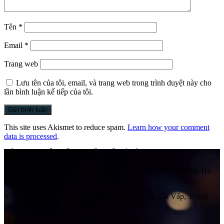
Tên
*
Email
*
Trang web
Lưu tên của tôi, email, và trang web trong trình duyệt này cho
lần bình luận kế tiếp của tôi.
This site uses Akismet to reduce spam.
Learn how your comment
data is processed
.
CÔNG TY CỔ PHẦN QUỐC TẾ HẢI ÂU
Địa chỉ:
Số 41 Ngách 58 Ngõ 108, Đường Trần Phú, Phường Hà
Đông, Thành phố Hà Nội, Việt Nam
VP HCM:
Số 525/1/10H Quang Trung, Phường Gò Vấp, Thành
phố Hồ Chí Minh, Việt Nam
Hotline: