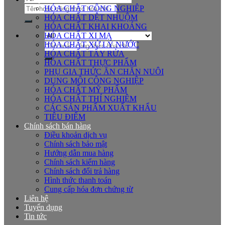
Tìm
HÓA CHẤT CÔNG NGHIỆP
kiếm:
HÓA CHẤT DỆT NHUỘM
HÓA CHẤT KHAI KHOÁNG
HÓA CHẤT XI MẠ
Tìm
HÓA CHẤT XỬ LÝ NƯỚC
kiếm:
HÓA CHẤT TẨY RỬA
HÓA CHẤT THỰC PHẨM
PHỤ GIA THỨC ĂN CHĂN NUÔI
DUNG MÔI CÔNG NGHIỆP
HÓA CHẤT MỸ PHẨM
HÓA CHẤT THÍ NGHIỆM
CÁC SẢN PHẨM XUẤT KHẨU
TIÊU ĐIỂM
Chính sách bán hàng
Điều khoản dịch vụ
Chính sách bảo mật
Hướng dẫn mua hàng
Chính sách kiểm hàng
Chính sách đổi trả hàng
Hình thức thanh toán
Cung cấp hóa đơn chứng từ
Liên hệ
Tuyển dụng
Tin tức