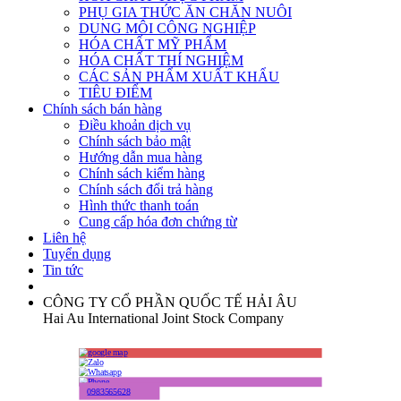
PHỤ GIA THỨC ĂN CHĂN NUÔI
DUNG MÔI CÔNG NGHIỆP
HÓA CHẤT MỸ PHẨM
HÓA CHẤT THÍ NGHIỆM
CÁC SẢN PHẨM XUẤT KHẨU
TIÊU ĐIỂM
Chính sách bán hàng
Điều khoản dịch vụ
Chính sách bảo mật
Hướng dẫn mua hàng
Chính sách kiểm hàng
Chính sách đổi trả hàng
Hình thức thanh toán
Cung cấp hóa đơn chứng từ
Liên hệ
Tuyển dụng
Tin tức
CÔNG TY CỔ PHẦN QUỐC TẾ HẢI ÂU
Hai Au International Joint Stock Company
0983565628