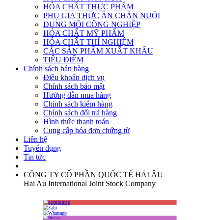
HÓA CHẤT THỰC PHẨM
PHỤ GIA THỨC ĂN CHĂN NUÔI
DUNG MÔI CÔNG NGHIỆP
HÓA CHẤT MỸ PHẨM
HÓA CHẤT THÍ NGHIỆM
CÁC SẢN PHẨM XUẤT KHẨU
TIÊU ĐIỂM
Chính sách bán hàng
Điều khoản dịch vụ
Chính sách bảo mật
Hướng dẫn mua hàng
Chính sách kiểm hàng
Chính sách đổi trả hàng
Hình thức thanh toán
Cung cấp hóa đơn chứng từ
Liên hệ
Tuyển dụng
Tin tức
CÔNG TY CỔ PHẦN QUỐC TẾ HẢI ÂU
Hai Au International Joint Stock Company