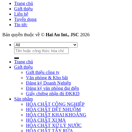
Trang chủ
Giới thiệu
Liên hệ
Tuyển dụng
Tin tức
Bản quyền thuộc về ©
Hai Au Int., JSC
2026
Tìm
kiếm:
Trang chủ
Giới thiệu
Giới thiệu công ty
Văn phòng & Kho bãi
Đăng ký Doanh Nghiệp
Đăng ký văn phòng đại diện
Giấy chứng nhận đủ ĐKKD
Sản phẩm
HÓA CHẤT CÔNG NGHIỆP
HÓA CHẤT DỆT NHUỘM
HÓA CHẤT KHAI KHOÁNG
HÓA CHẤT XI MẠ
HÓA CHẤT XỬ LÝ NƯỚC
HÓA CHẤT TẨY RỬA