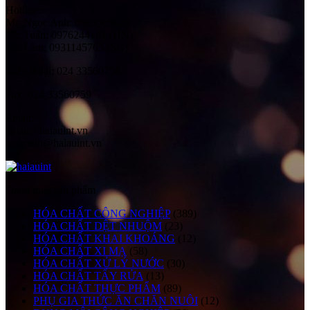
Hotline:
Mr. Ngọc Anh: 0983565628
Mr. Tuấn: 0976244181 (HN)
Mr. Lâm: 0931145765 (SG)
Điện thoại:
024 33560758
Fax:
024 33560759
Email:
haiau@haiauint.vn
ngocanh@haiauint.vn
Danh mục sản phẩm
HÓA CHẤT CÔNG NGHIỆP
(389)
HÓA CHẤT DỆT NHUỘM
(23)
HÓA CHẤT KHAI KHOÁNG
(12)
HÓA CHẤT XI MẠ
(58)
HÓA CHẤT XỬ LÝ NƯỚC
(30)
HÓA CHẤT TẨY RỬA
(13)
HÓA CHẤT THỰC PHẨM
(89)
PHỤ GIA THỨC ĂN CHĂN NUÔI
(12)