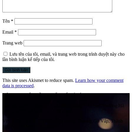
Tên
*
Email
*
Trang web
Lưu tên của tôi, email, và trang web trong trình duyệt này cho
lần bình luận kế tiếp của tôi.
This site uses Akismet to reduce spam.
Learn how your comment
data is processed
.
CÔNG TY CỔ PHẦN QUỐC TẾ HẢI ÂU
Địa chỉ:
Số 41 Ngách 58 Ngõ 108, Đường Trần Phú, Phường Hà
Đông, Thành phố Hà Nội, Việt Nam
VP HCM:
Số 525/1/10H Quang Trung, Phường Gò Vấp, Thành
phố Hồ Chí Minh, Việt Nam