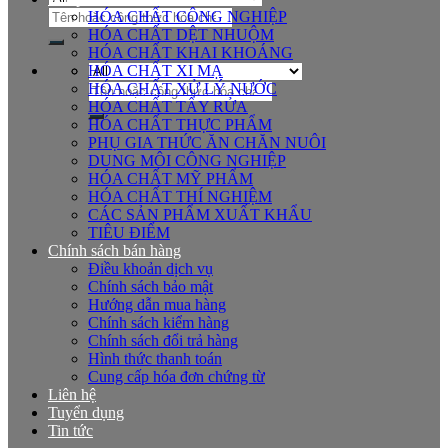
Tìm
HÓA CHẤT CÔNG NGHIỆP
kiếm:
HÓA CHẤT DỆT NHUỘM
HÓA CHẤT KHAI KHOÁNG
HÓA CHẤT XI MẠ
Tìm
HÓA CHẤT XỬ LÝ NƯỚC
kiếm:
HÓA CHẤT TẨY RỬA
HÓA CHẤT THỰC PHẨM
PHỤ GIA THỨC ĂN CHĂN NUÔI
DUNG MÔI CÔNG NGHIỆP
HÓA CHẤT MỸ PHẨM
HÓA CHẤT THÍ NGHIỆM
CÁC SẢN PHẨM XUẤT KHẨU
TIÊU ĐIỂM
Chính sách bán hàng
Điều khoản dịch vụ
Chính sách bảo mật
Hướng dẫn mua hàng
Chính sách kiểm hàng
Chính sách đổi trả hàng
Hình thức thanh toán
Cung cấp hóa đơn chứng từ
Liên hệ
Tuyển dụng
Tin tức