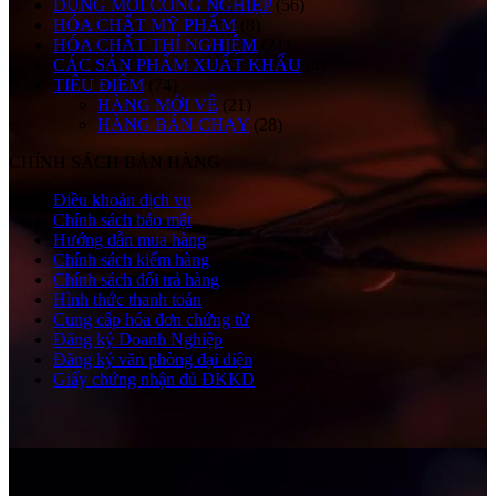
DUNG MÔI CÔNG NGHIỆP
(56)
HÓA CHẤT MỸ PHẨM
(8)
HÓA CHẤT THÍ NGHIỆM
(21)
CÁC SẢN PHẨM XUẤT KHẨU
(4)
TIÊU ĐIỂM
(74)
HÀNG MỚI VỀ
(21)
HÀNG BÁN CHẠY
(28)
CHÍNH SÁCH BÁN HÀNG
Điều khoản dịch vụ
Chính sách bảo mật
Hướng dẫn mua hàng
Chính sách kiểm hàng
Chính sách đổi trả hàng
Hình thức thanh toán
Cung cấp hóa đơn chứng từ
Đăng ký Doanh Nghiệp
Đăng ký văn phòng đại diện
Giấy chứng nhận đủ ĐKKD