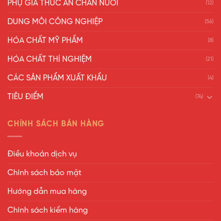
PHỤ GIA THỨC ĂN CHĂN NUÔI
(12)
DUNG MÔI CÔNG NGHIỆP
(56)
HÓA CHẤT MỸ PHẨM
(8)
HÓA CHẤT THÍ NGHIỆM
(21)
CÁC SẢN PHẨM XUẤT KHẨU
(4)
TIÊU ĐIỂM
(74)
CHÍNH SÁCH BÁN HÀNG
Điều khoản dịch vụ
Chính sách bảo mật
Hướng dẫn mua hàng
Chính sách kiểm hàng