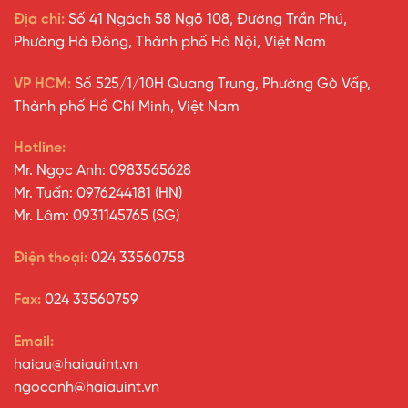
Địa chỉ:
Số 41 Ngách 58 Ngõ 108, Đường Trần Phú,
Phường Hà Đông, Thành phố Hà Nội, Việt Nam
VP HCM:
Số 525/1/10H Quang Trung, Phường Gò Vấp,
Thành phố Hồ Chí Minh, Việt Nam
Hotline:
Mr. Ngọc Anh: 0983565628
Mr. Tuấn: 0976244181 (HN)
Mr. Lâm: 0931145765 (SG)
Điện thoại:
024 33560758
Fax:
024 33560759
Email:
haiau@haiauint.vn
ngocanh@haiauint.vn