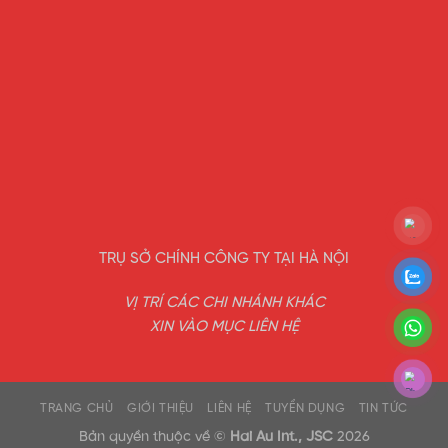
TRỤ SỞ CHÍNH CÔNG TY TẠI HÀ NỘI
VỊ TRÍ CÁC CHI NHÁNH KHÁC
XIN VÀO MỤC LIÊN HỆ
TRANG CHỦ
GIỚI THIỆU
LIÊN HỆ
TUYỂN DỤNG
TIN TỨC
Bản quyền thuộc về ©
Hai Au Int., JSC
2026