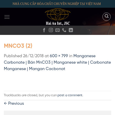
Skip
NHÀ CUNG CẤP HÓA CHẤT CHUYÊN NGHIỆP TẠI VIỆT NAM
to
content
MNCO3 (2)
Published
26/12/2018
at
600 × 799
in
Manganese
Carbonate | Bán MnCO3 | Manganese white | Carbonate
Manganese | Mangan Cacbonat
Trackbacks are closed, but you can
post a comment
.
←
Previous