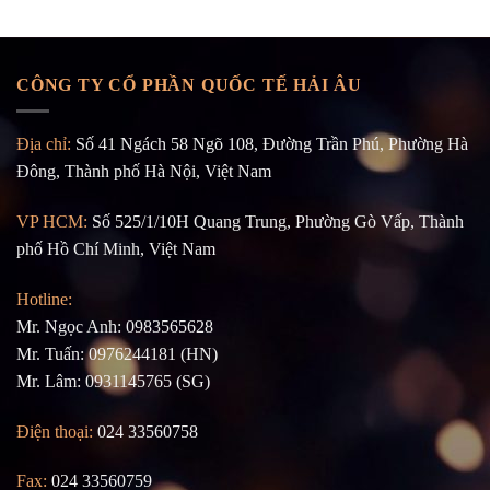
CÔNG TY CỔ PHẦN QUỐC TẾ HẢI ÂU
Địa chỉ:
Số 41 Ngách 58 Ngõ 108, Đường Trần Phú, Phường Hà
Đông, Thành phố Hà Nội, Việt Nam
VP HCM:
Số 525/1/10H Quang Trung, Phường Gò Vấp, Thành
phố Hồ Chí Minh, Việt Nam
Hotline:
Mr. Ngọc Anh: 0983565628
Mr. Tuấn: 0976244181 (HN)
Mr. Lâm: 0931145765 (SG)
Điện thoại:
024 33560758
Fax:
024 33560759