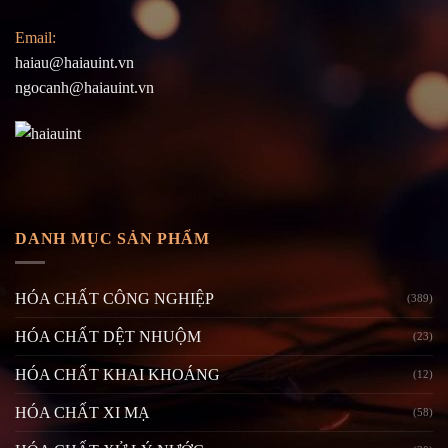
Email:
haiau@haiauint.vn
ngocanh@haiauint.vn
DANH MỤC SẢN PHẨM
HÓA CHẤT CÔNG NGHIỆP
(389)
HÓA CHẤT DỆT NHUỘM
(23)
HÓA CHẤT KHAI KHOÁNG
(12)
HÓA CHẤT XI MẠ
(58)