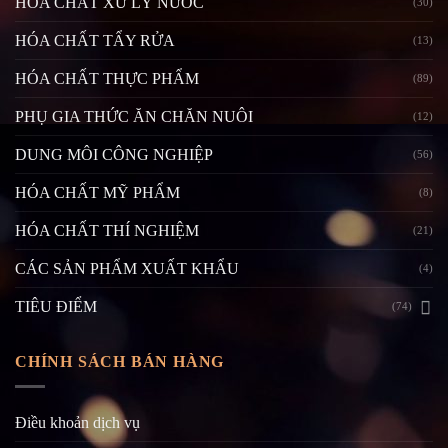
HÓA CHẤT XỬ LÝ NƯỚC
(30)
HÓA CHẤT TẨY RỬA
(13)
HÓA CHẤT THỰC PHẨM
(89)
PHỤ GIA THỨC ĂN CHĂN NUÔI
(12)
DUNG MÔI CÔNG NGHIỆP
(56)
HÓA CHẤT MỸ PHẨM
(8)
HÓA CHẤT THÍ NGHIỆM
(21)
CÁC SẢN PHẨM XUẤT KHẨU
(4)
TIÊU ĐIỂM
(74)
CHÍNH SÁCH BÁN HÀNG
Điều khoản dịch vụ