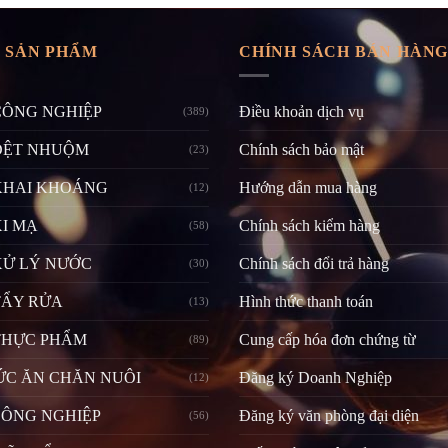
 SẢN PHẨM
CHÍNH SÁCH BÁN HÀN
CÔNG NGHIỆP
Điều khoản dịch vụ
(389)
DỆT NHUỘM
Chính sách bảo mật
(23)
KHAI KHOÁNG
Hướng dẫn mua hàng
(12)
I MẠ
Chính sách kiểm hàng
(58)
XỬ LÝ NƯỚC
Chính sách đổi trả hàng
(30)
TẨY RỬA
Hình thức thanh toán
(13)
THỰC PHẨM
Cung cấp hóa đơn chứng từ
(89)
ỨC ĂN CHĂN NUÔI
Đăng ký Doanh Nghiệp
(12)
CÔNG NGHIỆP
Đăng ký văn phòng đại diện
(56)