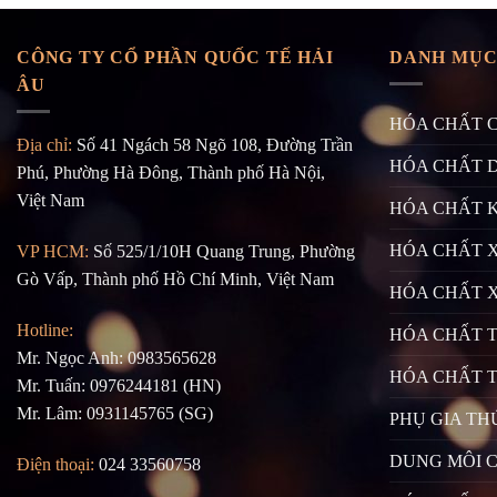
CÔNG TY CỔ PHẦN QUỐC TẾ HẢI
DANH MỤC
ÂU
HÓA CHẤT 
Địa chỉ:
Số 41 Ngách 58 Ngõ 108, Đường Trần
HÓA CHẤT 
Phú, Phường Hà Đông, Thành phố Hà Nội,
Việt Nam
HÓA CHẤT 
HÓA CHẤT X
VP HCM:
Số 525/1/10H Quang Trung, Phường
Gò Vấp, Thành phố Hồ Chí Minh, Việt Nam
HÓA CHẤT 
Hotline:
HÓA CHẤT 
Mr. Ngọc Anh: 0983565628
HÓA CHẤT 
Mr. Tuấn: 0976244181 (HN)
Mr. Lâm: 0931145765 (SG)
PHỤ GIA TH
DUNG MÔI 
Điện thoại:
024 33560758