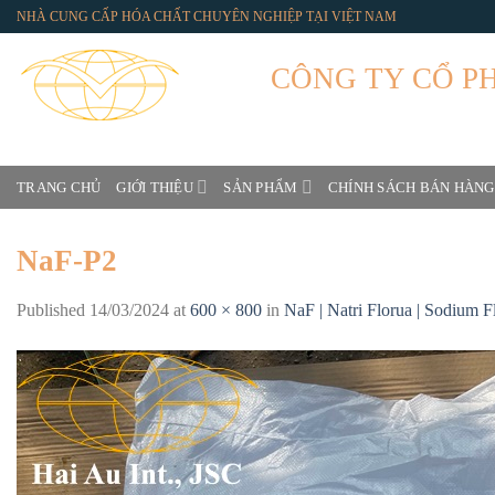
Skip
NHÀ CUNG CẤP HÓA CHẤT CHUYÊN NGHIỆP TẠI VIỆT NAM
to
content
CÔNG TY CỔ P
Hai Au International
TRANG CHỦ
GIỚI THIỆU
SẢN PHẨM
CHÍNH SÁCH BÁN HÀNG
NaF-P2
Published
14/03/2024
at
600 × 800
in
NaF | Natri Florua | Sodium 