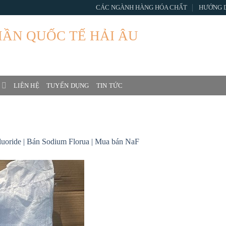
CÁC NGÀNH HÀNG HÓA CHẤT
HƯỚNG 
HẦN QUỐC TẾ HẢI ÂU
 Joint Stock Company
LIÊN HỆ
TUYỂN DỤNG
TIN TỨC
Fluoride | Bán Sodium Florua | Mua bán NaF