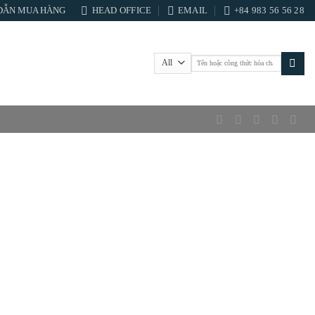
DẪN MUA HÀNG
HEAD OFFICE
EMAIL
+84 983 56 56 28
Tìm
kiếm: