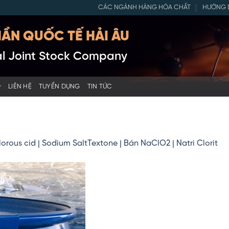
CÁC NGÀNH HÀNG HÓA CHẤT
HƯỚNG 
ẦN QUỐC TẾ HẢI ÂU
nal Joint Stock Company
LIÊN HỆ
TUYỂN DỤNG
TIN TỨC
lorous cid | Sodium SaltTextone | Bán NaClO2 | Natri Clorit