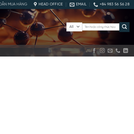
DẪN MUA HÀNG
HEAD OFFICE
EMAIL
+84 983 56 56 28
Tìm
kiếm: