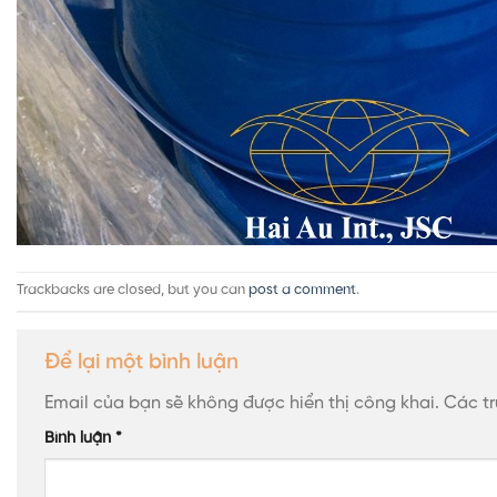
Trackbacks are closed, but you can
post a comment
.
Để lại một bình luận
Email của bạn sẽ không được hiển thị công khai.
Các t
Bình luận
*