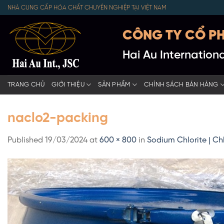
Skip
NHÀ CUNG CẤP HÓA CHẤT CHUYÊN NGHIỆP TẠI VIỆT NAM
to
content
CÔNG TY CỔ PH
Hai Au Internatio
TRANG CHỦ
GIỚI THIỆU
SẢN PHẨM
CHÍNH SÁCH BÁN HÀNG
naclo2-packing
Published
19/03/2024
at
600 × 800
in
Sodium Chlorite | Ch