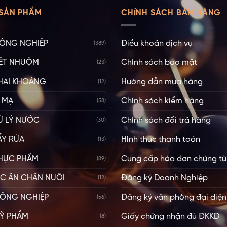
SẢN PHẨM
CHÍNH SÁCH BÁN HÀNG
ÔNG NGHIỆP
Điều khoản dịch vụ
(389)
ỆT NHUỘM
Chính sách bảo mật
(23)
HAI KHOÁNG
Hướng dẫn mua hàng
(12)
 MẠ
Chính sách kiểm hàng
(58)
Ử LÝ NƯỚC
Chính sách đổi trả hàng
(30)
ẨY RỬA
Hình thức thanh toán
(13)
HỰC PHẨM
Cung cấp hóa đơn chứng từ
(89)
ỨC ĂN CHĂN NUÔI
Đăng ký Doanh Nghiệp
(12)
ÔNG NGHIỆP
Đăng ký văn phòng đại diện
(56)
Ỹ PHẨM
Giấy chứng nhận đủ ĐKKD
(8)