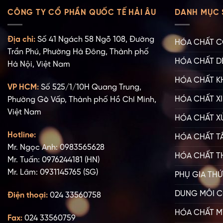
CÔNG TY CỔ PHẦN QUỐC TẾ HẢI ÂU
DANH MỤC 
Địa chỉ:
Số 41 Ngách 58 Ngõ 108, Đường
HÓA CHẤT C
Trần Phú, Phường Hà Đông, Thành phố
HÓA CHẤT D
Hà Nội, Việt Nam
HÓA CHẤT K
VP HCM:
Số 525/1/10H Quang Trung,
HÓA CHẤT XI
Phường Gò Vấp, Thành phố Hồ Chí Minh,
Việt Nam
HÓA CHẤT X
Hotline:
HÓA CHẤT T
Mr. Ngọc Anh: 0983565628
HÓA CHẤT T
Mr. Tuấn: 0976244181 (HN)
Mr. Lâm: 0931145765 (SG)
PHỤ GIA TH
DUNG MÔI C
Điện thoại:
024 33560758
HÓA CHẤT M
Fax:
024 33560759