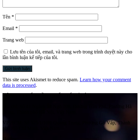
Tên
*
Email
*
Trang web
Lưu tên của tôi, email, và trang web trong trình duyệt này cho
lần bình luận kế tiếp của tôi.
This site uses Akismet to reduce spam.
Learn how your comment
data is processed
.
CÔNG TY CỔ PHẦN QUỐC TẾ HẢI ÂU
Địa chỉ:
Số 41 Ngách 58 Ngõ 108, Đường Trần Phú, Phường Hà
Đông, Thành phố Hà Nội, Việt Nam
VP HCM:
Số 525/1/10H Quang Trung, Phường Gò Vấp, Thành
phố Hồ Chí Minh, Việt Nam
Hotline: