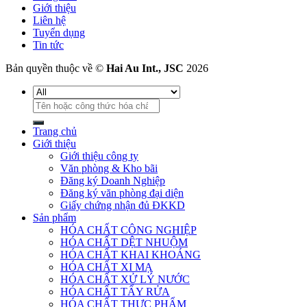
Giới thiệu
Liên hệ
Tuyển dụng
Tin tức
Bản quyền thuộc về ©
Hai Au Int., JSC
2026
Tìm
kiếm:
Trang chủ
Giới thiệu
Giới thiệu công ty
Văn phòng & Kho bãi
Đăng ký Doanh Nghiệp
Đăng ký văn phòng đại diện
Giấy chứng nhận đủ ĐKKD
Sản phẩm
HÓA CHẤT CÔNG NGHIỆP
HÓA CHẤT DỆT NHUỘM
HÓA CHẤT KHAI KHOÁNG
HÓA CHẤT XI MẠ
HÓA CHẤT XỬ LÝ NƯỚC
HÓA CHẤT TẨY RỬA
HÓA CHẤT THỰC PHẨM