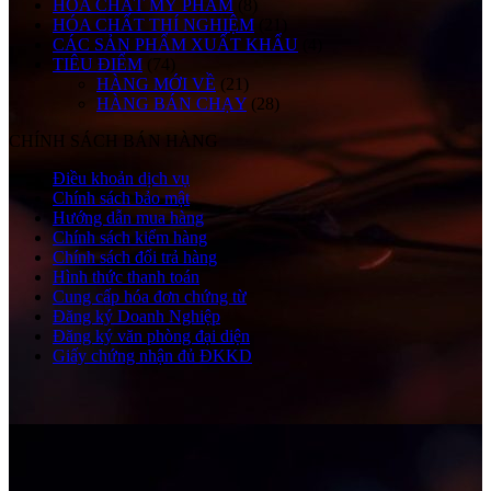
HÓA CHẤT MỸ PHẨM
(8)
HÓA CHẤT THÍ NGHIỆM
(21)
CÁC SẢN PHẨM XUẤT KHẨU
(4)
TIÊU ĐIỂM
(74)
HÀNG MỚI VỀ
(21)
HÀNG BÁN CHẠY
(28)
CHÍNH SÁCH BÁN HÀNG
Điều khoản dịch vụ
Chính sách bảo mật
Hướng dẫn mua hàng
Chính sách kiểm hàng
Chính sách đổi trả hàng
Hình thức thanh toán
Cung cấp hóa đơn chứng từ
Đăng ký Doanh Nghiệp
Đăng ký văn phòng đại diện
Giấy chứng nhận đủ ĐKKD