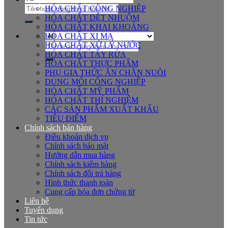
Tìm
HÓA CHẤT CÔNG NGHIỆP
kiếm:
HÓA CHẤT DỆT NHUỘM
HÓA CHẤT KHAI KHOÁNG
HÓA CHẤT XI MẠ
Tìm
HÓA CHẤT XỬ LÝ NƯỚC
kiếm:
HÓA CHẤT TẨY RỬA
HÓA CHẤT THỰC PHẨM
PHỤ GIA THỨC ĂN CHĂN NUÔI
DUNG MÔI CÔNG NGHIỆP
HÓA CHẤT MỸ PHẨM
HÓA CHẤT THÍ NGHIỆM
CÁC SẢN PHẨM XUẤT KHẨU
TIÊU ĐIỂM
Chính sách bán hàng
Điều khoản dịch vụ
Chính sách bảo mật
Hướng dẫn mua hàng
Chính sách kiểm hàng
Chính sách đổi trả hàng
Hình thức thanh toán
Cung cấp hóa đơn chứng từ
Liên hệ
Tuyển dụng
Tin tức