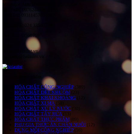
Mr. Ngọc Anh: 0983565628
Mr. Tuấn: 0976244181 (HN)
Mr. Lâm: 0931145765 (SG)
Điện thoại:
024 33560758
Fax:
024 33560759
Email:
haiau@haiauint.vn
ngocanh@haiauint.vn
Danh mục sản phẩm
HÓA CHẤT CÔNG NGHIỆP
(389)
HÓA CHẤT DỆT NHUỘM
(23)
HÓA CHẤT KHAI KHOÁNG
(12)
HÓA CHẤT XI MẠ
(58)
HÓA CHẤT XỬ LÝ NƯỚC
(30)
HÓA CHẤT TẨY RỬA
(13)
HÓA CHẤT THỰC PHẨM
(89)
PHỤ GIA THỨC ĂN CHĂN NUÔI
(12)
DUNG MÔI CÔNG NGHIỆP
(56)