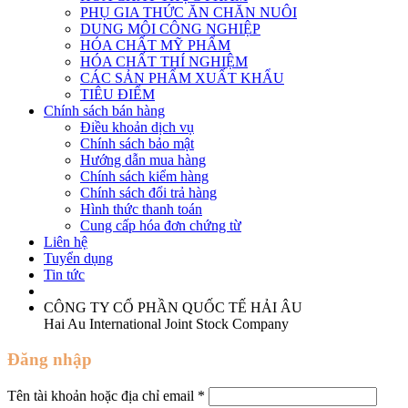
PHỤ GIA THỨC ĂN CHĂN NUÔI
DUNG MÔI CÔNG NGHIỆP
HÓA CHẤT MỸ PHẨM
HÓA CHẤT THÍ NGHIỆM
CÁC SẢN PHẨM XUẤT KHẨU
TIÊU ĐIỂM
Chính sách bán hàng
Điều khoản dịch vụ
Chính sách bảo mật
Hướng dẫn mua hàng
Chính sách kiểm hàng
Chính sách đổi trả hàng
Hình thức thanh toán
Cung cấp hóa đơn chứng từ
Liên hệ
Tuyển dụng
Tin tức
CÔNG TY CỔ PHẦN QUỐC TẾ HẢI ÂU
Hai Au International Joint Stock Company
Đăng nhập
Tên tài khoản hoặc địa chỉ email
*