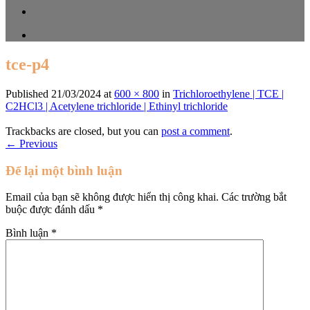
tce-p4
Published
21/03/2024
at
600 × 800
in
Trichloroethylene | TCE |
C2HCl3 | Acetylene trichloride | Ethinyl trichloride
Trackbacks are closed, but you can
post a comment
.
←
Previous
Để lại một bình luận
Email của bạn sẽ không được hiển thị công khai.
Các trường bắt
buộc được đánh dấu
*
Bình luận
*