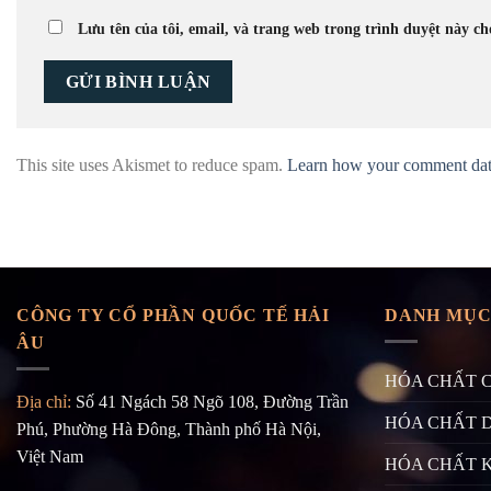
Lưu tên của tôi, email, và trang web trong trình duyệt này cho
This site uses Akismet to reduce spam.
Learn how your comment data
CÔNG TY CỔ PHẦN QUỐC TẾ HẢI
DANH MỤC
ÂU
HÓA CHẤT 
Địa chỉ:
Số 41 Ngách 58 Ngõ 108, Đường Trần
HÓA CHẤT 
Phú, Phường Hà Đông, Thành phố Hà Nội,
Việt Nam
HÓA CHẤT 