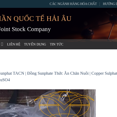
CÁC NGÀNH HÀNG HÓA CHẤT
HƯỚNG 
HẦN QUỐC TẾ HẢI ÂU
 Joint Stock Company
LIÊN HỆ
TUYỂN DỤNG
TIN TỨC
nphat TACN | Đồng Sunphate Thức Ăn Chăn Nuôi | Copper Sulphate P
CuSO4