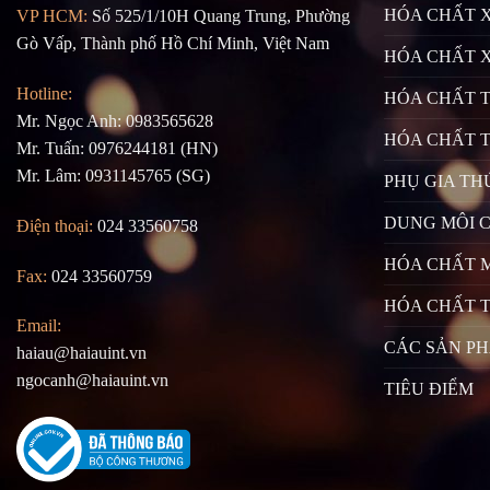
HÓA CHẤT X
VP HCM:
Số 525/1/10H Quang Trung, Phường
Gò Vấp, Thành phố Hồ Chí Minh, Việt Nam
HÓA CHẤT 
Hotline:
HÓA CHẤT 
Mr. Ngọc Anh: 0983565628
HÓA CHẤT 
Mr. Tuấn: 0976244181 (HN)
Mr. Lâm: 0931145765 (SG)
PHỤ GIA TH
DUNG MÔI 
Điện thoại:
024 33560758
HÓA CHẤT 
Fax:
024 33560759
HÓA CHẤT T
Email:
CÁC SẢN P
haiau@haiauint.vn
ngocanh@haiauint.vn
TIÊU ĐIỂM