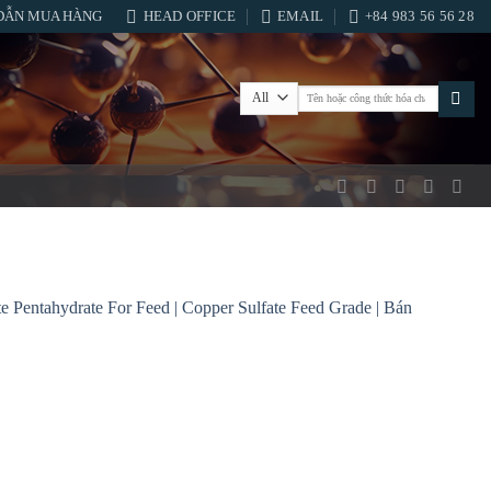
DẪN MUA HÀNG
HEAD OFFICE
EMAIL
+84 983 56 56 28
Tìm
kiếm:
entahydrate For Feed | Copper Sulfate Feed Grade | Bán