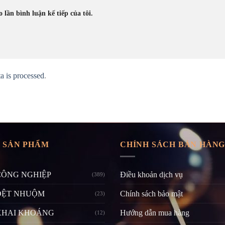
 lần bình luận kế tiếp của tôi.
 is processed
.
 SẢN PHẨM
CHÍNH SÁCH BÁN HÀN
CÔNG NGHIỆP
Điều khoản dịch vụ
(389)
DỆT NHUỘM
Chính sách bảo mật
(23)
KHAI KHOÁNG
Hướng dẫn mua hàng
(12)