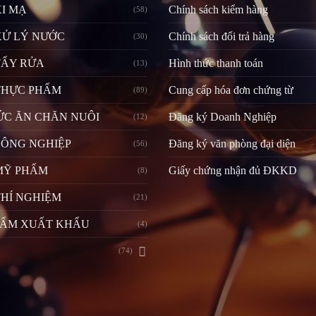
I MẠ
Chính sách kiểm hàng
(58)
XỬ LÝ NƯỚC
Chính sách đổi trả hàng
(30)
TẨY RỬA
Hình thức thanh toán
(13)
THỰC PHẨM
Cung cấp hóa đơn chứng từ
(89)
ỨC ĂN CHĂN NUÔI
Đăng ký Doanh Nghiệp
(12)
CÔNG NGHIỆP
Đăng ký văn phòng đại diện
(56)
MỸ PHẨM
Giấy chứng nhận đủ ĐKKD
(8)
HÍ NGHIỆM
(21)
HẨM XUẤT KHẨU
(4)
(74)