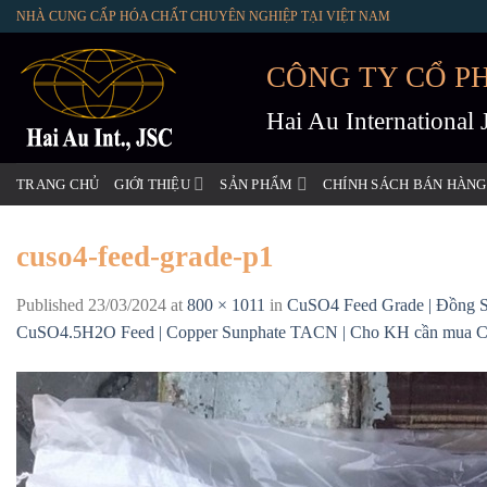
Skip
NHÀ CUNG CẤP HÓA CHẤT CHUYÊN NGHIỆP TẠI VIỆT NAM
to
content
CÔNG TY CỔ P
Hai Au International
TRANG CHỦ
GIỚI THIỆU
SẢN PHẨM
CHÍNH SÁCH BÁN HÀNG
cuso4-feed-grade-p1
Published
23/03/2024
at
800 × 1011
in
CuSO4 Feed Grade | Đồng Su
CuSO4.5H2O Feed | Copper Sunphate TACN | Cho KH cần mua 