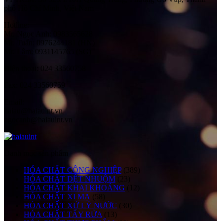
phố Hồ Chí Minh, Việt Nam
Hotline:
Mr. Ngọc Anh: 0983565628
Mr. Tuấn: 0976244181 (HN)
Mr. Lâm: 0931145765 (SG)
Điện thoại:
024 33560758
Fax:
024 33560759
Email:
haiau@haiauint.vn
ngocanh@haiauint.vn
Danh mục sản phẩm
HÓA CHẤT CÔNG NGHIỆP
(389)
HÓA CHẤT DỆT NHUỘM
(23)
HÓA CHẤT KHAI KHOÁNG
(12)
HÓA CHẤT XI MẠ
(58)
HÓA CHẤT XỬ LÝ NƯỚC
(30)
HÓA CHẤT TẨY RỬA
(13)