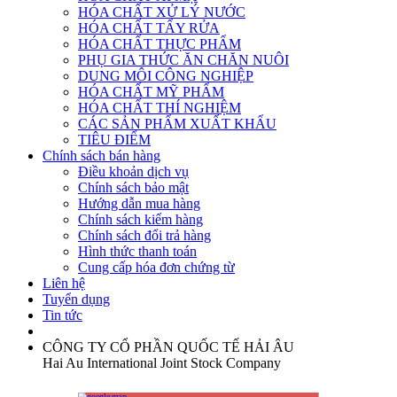
HÓA CHẤT XỬ LÝ NƯỚC
HÓA CHẤT TẨY RỬA
HÓA CHẤT THỰC PHẨM
PHỤ GIA THỨC ĂN CHĂN NUÔI
DUNG MÔI CÔNG NGHIỆP
HÓA CHẤT MỸ PHẨM
HÓA CHẤT THÍ NGHIỆM
CÁC SẢN PHẨM XUẤT KHẨU
TIÊU ĐIỂM
Chính sách bán hàng
Điều khoản dịch vụ
Chính sách bảo mật
Hướng dẫn mua hàng
Chính sách kiểm hàng
Chính sách đổi trả hàng
Hình thức thanh toán
Cung cấp hóa đơn chứng từ
Liên hệ
Tuyển dụng
Tin tức
CÔNG TY CỔ PHẦN QUỐC TẾ HẢI ÂU
Hai Au International Joint Stock Company