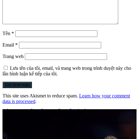
Tên
*
Email
*
Trang web
Lưu tên của tôi, email, và trang web trong trình duyệt này cho
lần bình luận kế tiếp của tôi.
This site uses Akismet to reduce spam.
Learn how your comment
data is processed
.
CÔNG TY CỔ PHẦN QUỐC TẾ HẢI ÂU
Địa chỉ:
Số 41 Ngách 58 Ngõ 108, Đường Trần Phú, Phường Hà
Đông, Thành phố Hà Nội, Việt Nam
VP HCM:
Số 525/1/10H Quang Trung, Phường Gò Vấp, Thành