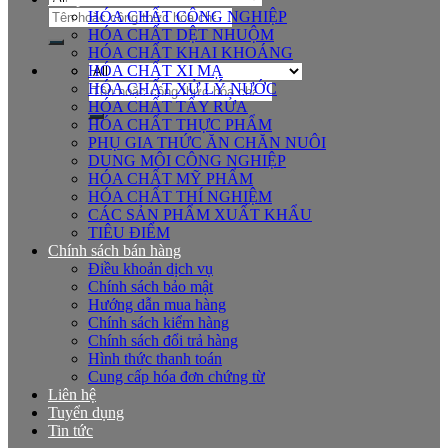
Tìm
HÓA CHẤT CÔNG NGHIỆP
kiếm:
HÓA CHẤT DỆT NHUỘM
HÓA CHẤT KHAI KHOÁNG
HÓA CHẤT XI MẠ
Tìm
HÓA CHẤT XỬ LÝ NƯỚC
kiếm:
HÓA CHẤT TẨY RỬA
HÓA CHẤT THỰC PHẨM
PHỤ GIA THỨC ĂN CHĂN NUÔI
DUNG MÔI CÔNG NGHIỆP
HÓA CHẤT MỸ PHẨM
HÓA CHẤT THÍ NGHIỆM
CÁC SẢN PHẨM XUẤT KHẨU
TIÊU ĐIỂM
Chính sách bán hàng
Điều khoản dịch vụ
Chính sách bảo mật
Hướng dẫn mua hàng
Chính sách kiểm hàng
Chính sách đổi trả hàng
Hình thức thanh toán
Cung cấp hóa đơn chứng từ
Liên hệ
Tuyển dụng
Tin tức