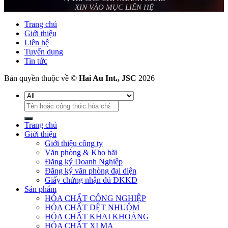
XIN VÀO MỤC LIÊN HỆ
Trang chủ
Giới thiệu
Liên hệ
Tuyển dụng
Tin tức
Bản quyền thuộc về ©
Hai Au Int., JSC
2026
Tìm
kiếm:
Trang chủ
Giới thiệu
Giới thiệu công ty
Văn phòng & Kho bãi
Đăng ký Doanh Nghiệp
Đăng ký văn phòng đại diện
Giấy chứng nhận đủ ĐKKD
Sản phẩm
HÓA CHẤT CÔNG NGHIỆP
HÓA CHẤT DỆT NHUỘM
HÓA CHẤT KHAI KHOÁNG
HÓA CHẤT XI MẠ