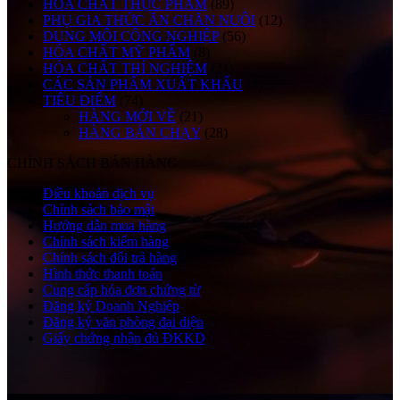
HÓA CHẤT THỰC PHẨM
(89)
PHỤ GIA THỨC ĂN CHĂN NUÔI
(12)
DUNG MÔI CÔNG NGHIỆP
(56)
HÓA CHẤT MỸ PHẨM
(8)
HÓA CHẤT THÍ NGHIỆM
(21)
CÁC SẢN PHẨM XUẤT KHẨU
(4)
TIÊU ĐIỂM
(74)
HÀNG MỚI VỀ
(21)
HÀNG BÁN CHẠY
(28)
CHÍNH SÁCH BÁN HÀNG
Điều khoản dịch vụ
Chính sách bảo mật
Hướng dẫn mua hàng
Chính sách kiểm hàng
Chính sách đổi trả hàng
Hình thức thanh toán
Cung cấp hóa đơn chứng từ
Đăng ký Doanh Nghiệp
Đăng ký văn phòng đại diện
Giấy chứng nhận đủ ĐKKD