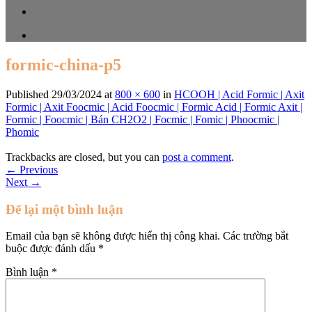
formic-china-p5
Published
29/03/2024
at
800 × 600
in
HCOOH | Acid Formic | Axit
Formic | Axit Foocmic | Acid Foocmic | Formic Acid | Formic Axit |
Formic | Foocmic | Bán CH2O2 | Focmic | Fomic | Phoocmic |
Phomic
Trackbacks are closed, but you can
post a comment
.
←
Previous
Next
→
Để lại một bình luận
Email của bạn sẽ không được hiển thị công khai.
Các trường bắt
buộc được đánh dấu
*
Bình luận
*