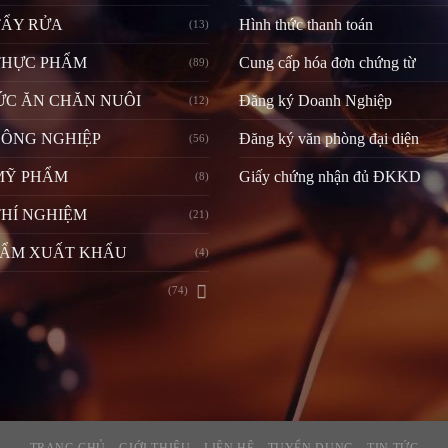
TẨY RỬA
Hình thức thanh toán
(13)
THỰC PHẨM
Cung cấp hóa đơn chứng từ
(89)
ỨC ĂN CHĂN NUÔI
Đăng ký Doanh Nghiệp
(12)
CÔNG NGHIỆP
Đăng ký văn phòng đại diện
(56)
MỸ PHẨM
Giấy chứng nhận đủ ĐKKD
(8)
HÍ NGHIỆM
(21)
HẨM XUẤT KHẨU
(4)
(74)
TRANG CHỦ
GIỚI THIỆU
LIÊN HỆ
TUYỂN DỤNG
TIN TỨC