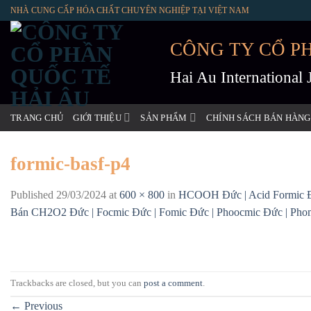
Skip
NHÀ CUNG CẤP HÓA CHẤT CHUYÊN NGHIỆP TẠI VIỆT NAM
to
content
CÔNG TY CỔ P
Hai Au International
TRANG CHỦ
GIỚI THIỆU
SẢN PHẨM
CHÍNH SÁCH BÁN HÀNG
formic-basf-p4
Published
29/03/2024
at
600 × 800
in
HCOOH Đức | Acid Formic Đức
Bán CH2O2 Đức | Focmic Đức | Fomic Đức | Phoocmic Đức | Pho
Trackbacks are closed, but you can
post a comment
.
←
Previous