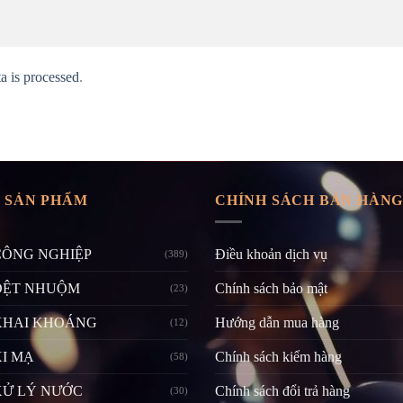
 is processed
.
 SẢN PHẨM
CHÍNH SÁCH BÁN HÀN
CÔNG NGHIỆP
Điều khoản dịch vụ
(389)
DỆT NHUỘM
Chính sách bảo mật
(23)
KHAI KHOÁNG
Hướng dẫn mua hàng
(12)
I MẠ
Chính sách kiểm hàng
(58)
XỬ LÝ NƯỚC
Chính sách đổi trả hàng
(30)