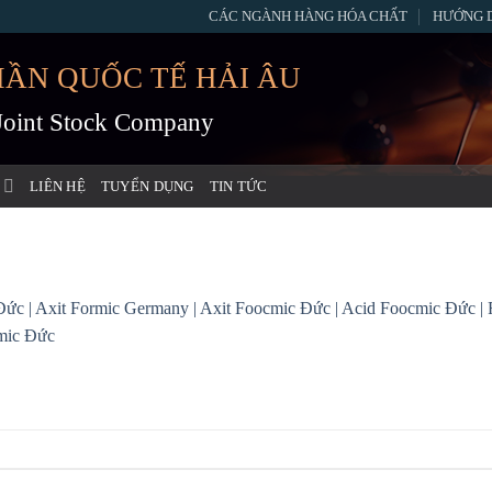
CÁC NGÀNH HÀNG HÓA CHẤT
HƯỚNG 
HẦN QUỐC TẾ HẢI ÂU
 Joint Stock Company
LIÊN HỆ
TUYỂN DỤNG
TIN TỨC
 | Axit Formic Germany | Axit Foocmic Đức | Acid Foocmic Đức | F
mic Đức