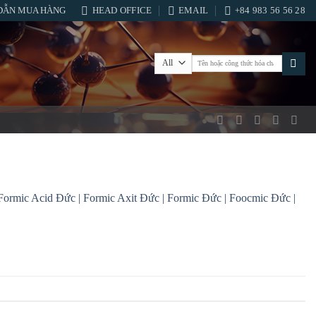
DẪN MUA HÀNG
HEAD OFFICE
EMAIL
+84 983 56 56 28
Tìm
kiếm:
ormic Acid Đức | Formic Axit Đức | Formic Đức | Foocmic Đức |