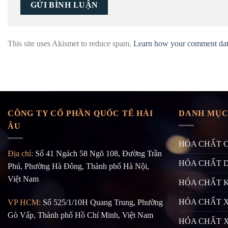
This site uses Akismet to reduce spam.
Learn how your comment data
CÔNG TY CỔ PHẦN QUỐC TẾ HẢI
DANH MỤC
ÂU
HÓA CHẤT 
Địa chỉ:
Số 41 Ngách 58 Ngõ 108, Đường Trần
HÓA CHẤT 
Phú, Phường Hà Đông, Thành phố Hà Nội,
Việt Nam
HÓA CHẤT 
HÓA CHẤT X
VP HCM:
Số 525/1/10H Quang Trung, Phường
Gò Vấp, Thành phố Hồ Chí Minh, Việt Nam
HÓA CHẤT 