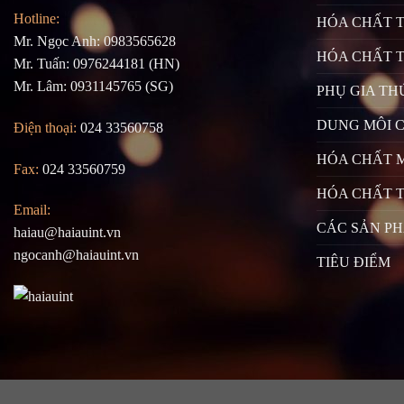
Hotline:
HÓA CHẤT 
Mr. Ngọc Anh: 0983565628
HÓA CHẤT 
Mr. Tuấn: 0976244181 (HN)
Mr. Lâm: 0931145765 (SG)
PHỤ GIA TH
DUNG MÔI 
Điện thoại:
024 33560758
HÓA CHẤT 
Fax:
024 33560759
HÓA CHẤT T
Email:
CÁC SẢN P
haiau@haiauint.vn
ngocanh@haiauint.vn
TIÊU ĐIỂM