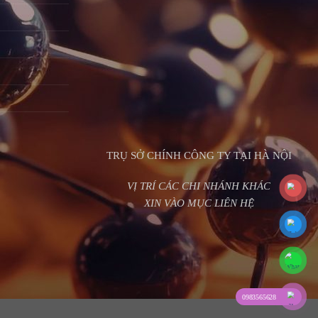
TRỤ SỞ CHÍNH CÔNG TY TẠI HÀ NỘI
VỊ TRÍ CÁC CHI NHÁNH KHÁC
XIN VÀO MỤC LIÊN HỆ
0983565628