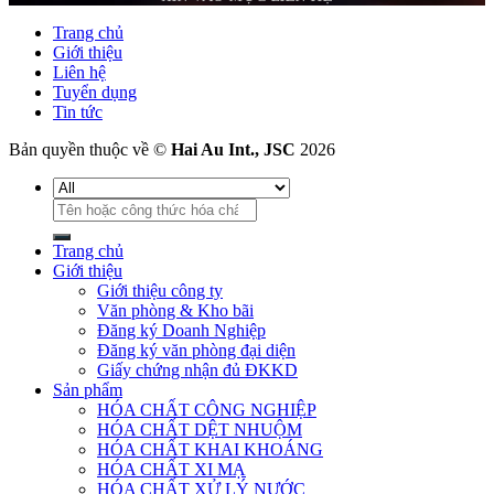
Trang chủ
Giới thiệu
Liên hệ
Tuyển dụng
Tin tức
Bản quyền thuộc về ©
Hai Au Int., JSC
2026
Tìm
kiếm:
Trang chủ
Giới thiệu
Giới thiệu công ty
Văn phòng & Kho bãi
Đăng ký Doanh Nghiệp
Đăng ký văn phòng đại diện
Giấy chứng nhận đủ ĐKKD
Sản phẩm
HÓA CHẤT CÔNG NGHIỆP
HÓA CHẤT DỆT NHUỘM
HÓA CHẤT KHAI KHOÁNG
HÓA CHẤT XI MẠ
HÓA CHẤT XỬ LÝ NƯỚC