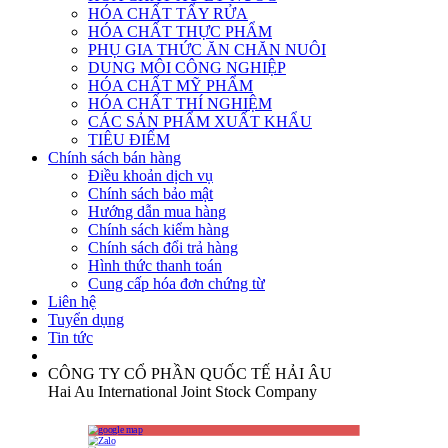
HÓA CHẤT TẨY RỬA
HÓA CHẤT THỰC PHẨM
PHỤ GIA THỨC ĂN CHĂN NUÔI
DUNG MÔI CÔNG NGHIỆP
HÓA CHẤT MỸ PHẨM
HÓA CHẤT THÍ NGHIỆM
CÁC SẢN PHẨM XUẤT KHẨU
TIÊU ĐIỂM
Chính sách bán hàng
Điều khoản dịch vụ
Chính sách bảo mật
Hướng dẫn mua hàng
Chính sách kiểm hàng
Chính sách đổi trả hàng
Hình thức thanh toán
Cung cấp hóa đơn chứng từ
Liên hệ
Tuyển dụng
Tin tức
CÔNG TY CỔ PHẦN QUỐC TẾ HẢI ÂU
Hai Au International Joint Stock Company