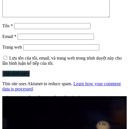
Tên
*
Email
*
Trang web
Lưu tên của tôi, email, và trang web trong trình duyệt này cho
lần bình luận kế tiếp của tôi.
This site uses Akismet to reduce spam.
Learn how your comment
data is processed
.
CÔNG TY CỔ PHẦN QUỐC TẾ HẢI ÂU
Địa chỉ:
Số 41 Ngách 58 Ngõ 108, Đường Trần Phú, Phường Hà
Đông, Thành phố Hà Nội, Việt Nam
VP HCM:
Số 525/1/10H Quang Trung, Phường Gò Vấp, Thành
phố Hồ Chí Minh, Việt Nam