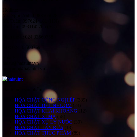
Hotline:
Mr. Ngọc Anh: 0983565628
Mr. Tuấn: 0976244181 (HN)
Mr. Lâm: 0931145765 (SG)
Điện thoại:
024 33560758
Fax:
024 33560759
Email:
haiau@haiauint.vn
ngocanh@haiauint.vn
Danh mục sản phẩm
HÓA CHẤT CÔNG NGHIỆP
(389)
HÓA CHẤT DỆT NHUỘM
(23)
HÓA CHẤT KHAI KHOÁNG
(12)
HÓA CHẤT XI MẠ
(58)
HÓA CHẤT XỬ LÝ NƯỚC
(30)
HÓA CHẤT TẨY RỬA
(13)
HÓA CHẤT THỰC PHẨM
(89)