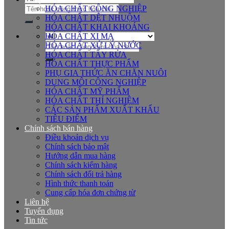
Tìm
HÓA CHẤT CÔNG NGHIỆP
kiếm:
HÓA CHẤT DỆT NHUỘM
HÓA CHẤT KHAI KHOÁNG
HÓA CHẤT XI MẠ
Tìm
HÓA CHẤT XỬ LÝ NƯỚC
kiếm:
HÓA CHẤT TẨY RỬA
HÓA CHẤT THỰC PHẨM
PHỤ GIA THỨC ĂN CHĂN NUÔI
DUNG MÔI CÔNG NGHIỆP
HÓA CHẤT MỸ PHẨM
HÓA CHẤT THÍ NGHIỆM
CÁC SẢN PHẨM XUẤT KHẨU
TIÊU ĐIỂM
Chính sách bán hàng
Điều khoản dịch vụ
Chính sách bảo mật
Hướng dẫn mua hàng
Chính sách kiểm hàng
Chính sách đổi trả hàng
Hình thức thanh toán
Cung cấp hóa đơn chứng từ
Liên hệ
Tuyển dụng
Tin tức