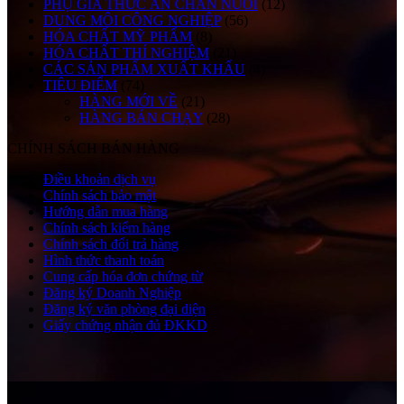
PHỤ GIA THỨC ĂN CHĂN NUÔI
(12)
DUNG MÔI CÔNG NGHIỆP
(56)
HÓA CHẤT MỸ PHẨM
(8)
HÓA CHẤT THÍ NGHIỆM
(21)
CÁC SẢN PHẨM XUẤT KHẨU
(4)
TIÊU ĐIỂM
(74)
HÀNG MỚI VỀ
(21)
HÀNG BÁN CHẠY
(28)
CHÍNH SÁCH BÁN HÀNG
Điều khoản dịch vụ
Chính sách bảo mật
Hướng dẫn mua hàng
Chính sách kiểm hàng
Chính sách đổi trả hàng
Hình thức thanh toán
Cung cấp hóa đơn chứng từ
Đăng ký Doanh Nghiệp
Đăng ký văn phòng đại diện
Giấy chứng nhận đủ ĐKKD