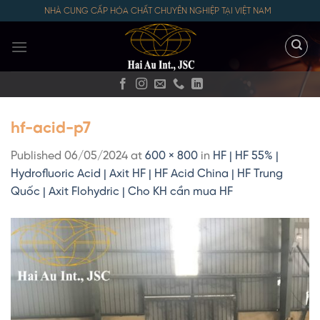
Skip
NHÀ CUNG CẤP HÓA CHẤT CHUYÊN NGHIỆP TẠI VIỆT NAM
to
content
hf-acid-p7
Published
06/05/2024
at
600 × 800
in
HF | HF 55% |
Hydrofluoric Acid | Axit HF | HF Acid China | HF Trung
Quốc | Axit Flohydric | Cho KH cần mua HF