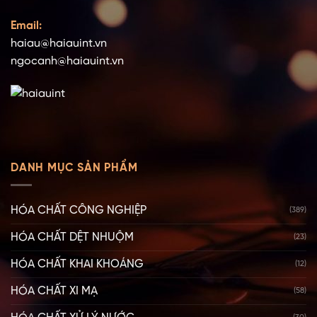
Email:
haiau@haiauint.vn
ngocanh@haiauint.vn
DANH MỤC SẢN PHẨM
HÓA CHẤT CÔNG NGHIỆP
(389)
HÓA CHẤT DỆT NHUỘM
(23)
HÓA CHẤT KHAI KHOÁNG
(12)
HÓA CHẤT XI MẠ
(58)