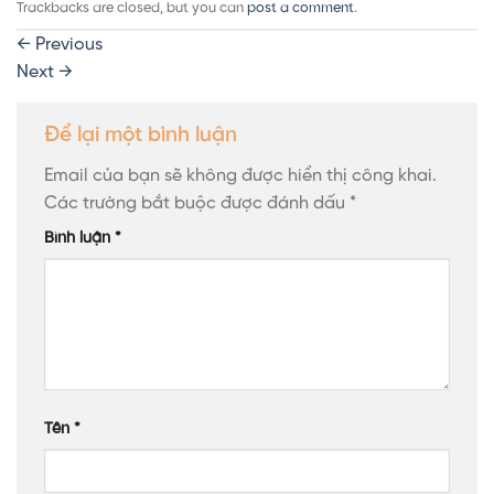
Trackbacks are closed, but you can
post a comment
.
←
Previous
Next
→
Để lại một bình luận
Email của bạn sẽ không được hiển thị công khai.
Các trường bắt buộc được đánh dấu
*
Bình luận
*
Tên
*