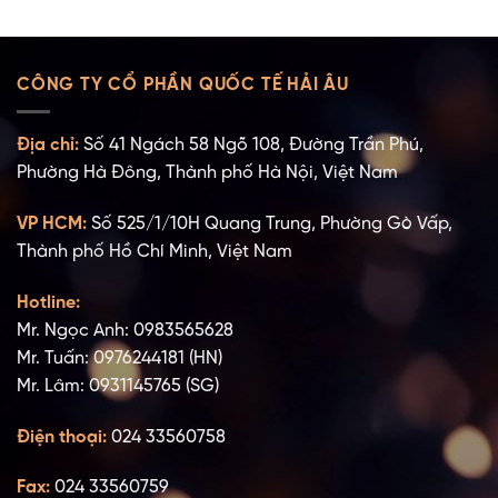
CÔNG TY CỔ PHẦN QUỐC TẾ HẢI ÂU
Địa chỉ:
Số 41 Ngách 58 Ngõ 108, Đường Trần Phú,
Phường Hà Đông, Thành phố Hà Nội, Việt Nam
VP HCM:
Số 525/1/10H Quang Trung, Phường Gò Vấp,
Thành phố Hồ Chí Minh, Việt Nam
Hotline:
Mr. Ngọc Anh: 0983565628
Mr. Tuấn: 0976244181 (HN)
Mr. Lâm: 0931145765 (SG)
Điện thoại:
024 33560758
Fax:
024 33560759