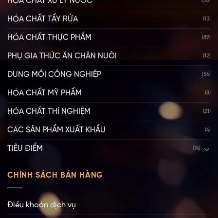
HÓA CHẤT XỬ LÝ NƯỚC
(30)
HÓA CHẤT TẨY RỬA
(13)
HÓA CHẤT THỰC PHẨM
(89)
PHỤ GIA THỨC ĂN CHĂN NUÔI
(12)
DUNG MÔI CÔNG NGHIỆP
(56)
HÓA CHẤT MỸ PHẨM
(8)
HÓA CHẤT THÍ NGHIỆM
(21)
CÁC SẢN PHẨM XUẤT KHẨU
(4)
TIÊU ĐIỂM
(74)
CHÍNH SÁCH BÁN HÀNG
Điều khoản dịch vụ