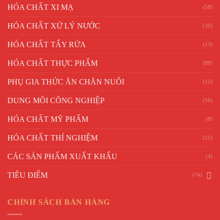
HÓA CHẤT XI MẠ
(58)
HÓA CHẤT XỬ LÝ NƯỚC
(30)
HÓA CHẤT TẨY RỬA
(13)
HÓA CHẤT THỰC PHẨM
(89)
PHỤ GIA THỨC ĂN CHĂN NUÔI
(12)
DUNG MÔI CÔNG NGHIỆP
(56)
HÓA CHẤT MỸ PHẨM
(8)
HÓA CHẤT THÍ NGHIỆM
(21)
CÁC SẢN PHẨM XUẤT KHẨU
(4)
TIÊU ĐIỂM
(74)
CHÍNH SÁCH BÁN HÀNG