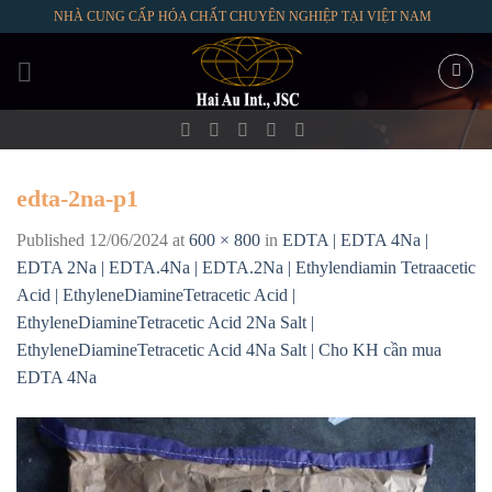
Skip
NHÀ CUNG CẤP HÓA CHẤT CHUYÊN NGHIỆP TẠI VIỆT NAM
to
content
edta-2na-p1
Published
12/06/2024
at
600 × 800
in
EDTA | EDTA 4Na |
EDTA 2Na | EDTA.4Na | EDTA.2Na | Ethylendiamin Tetraacetic
Acid | EthyleneDiamineTetracetic Acid |
EthyleneDiamineTetracetic Acid 2Na Salt |
EthyleneDiamineTetracetic Acid 4Na Salt | Cho KH cần mua
EDTA 4Na