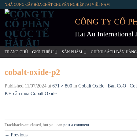
Skip
NHÀ CUNG CẤP HÓA CHẤT CHUYÊN NGHIỆP TẠI VIỆT NAM
to
content
CÔNG TY CỔ P
Hai Au International
TRANG CHỦ
GIỚI THIỆU
SẢN PHẨM
CHÍNH SÁCH BÁN HÀNG
cobalt-oxide-p2
Published
11/07/2024
at
671 × 800
in
Cobalt Oxide | Bán CoO | Cob
KH cần mua Cobalt Oxide
Trackbacks are closed, but you can
post a comment
.
←
Previous