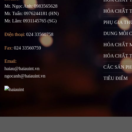
Mr. Ngọc Anh: 0983565628
HÓA CHẤT 
Mr. Tuấn: 0976244181 (HN)
Mr. Lâm: 0931145765 (SG)
PHỤ GIA TH
DUNG MÔI 
Điện thoại:
024 33560758
HÓA CHẤT 
Fax:
024 33560759
HÓA CHẤT T
Email:
CÁC SẢN P
haiau@haiauint.vn
ngocanh@haiauint.vn
TIÊU ĐIỂM