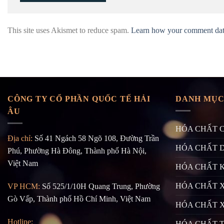
This site uses Akismet to reduce spam.
Learn how your comment data
CÔNG TY CỔ PHẦN QUỐC TẾ HẢI
DANH MỤC
ÂU
HÓA CHẤT 
Địa chỉ:
Số 41 Ngách 58 Ngõ 108, Đường Trần
HÓA CHẤT 
Phú, Phường Hà Đông, Thành phố Hà Nội,
Việt Nam
HÓA CHẤT 
HÓA CHẤT X
VP HCM:
Số 525/1/10H Quang Trung, Phường
Gò Vấp, Thành phố Hồ Chí Minh, Việt Nam
HÓA CHẤT 
Hotline:
HÓA CHẤT 