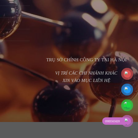
TRỤ SỞ CHÍNH CÔNG TY TẠI HÀ NỘI
VỊ TRÍ CÁC CHI NHÁNH KHÁC
XIN VÀO MỤC LIÊN HỆ
0983565628