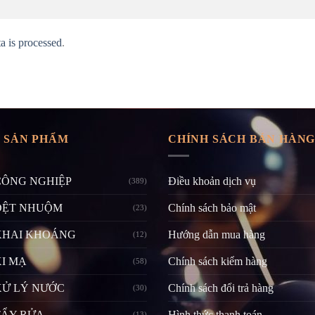
 is processed
.
 SẢN PHẨM
CHÍNH SÁCH BÁN HÀN
CÔNG NGHIỆP
Điều khoản dịch vụ
(389)
DỆT NHUỘM
Chính sách bảo mật
(23)
KHAI KHOÁNG
Hướng dẫn mua hàng
(12)
I MẠ
Chính sách kiểm hàng
(58)
XỬ LÝ NƯỚC
Chính sách đổi trả hàng
(30)
TẨY RỬA
Hình thức thanh toán
(13)