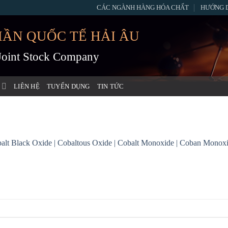
CÁC NGÀNH HÀNG HÓA CHẤT
HƯỚNG 
HẦN QUỐC TẾ HẢI ÂU
 Joint Stock Company
LIÊN HỆ
TUYỂN DỤNG
TIN TỨC
alt Black Oxide | Cobaltous Oxide | Cobalt Monoxide | Coban Monoxi