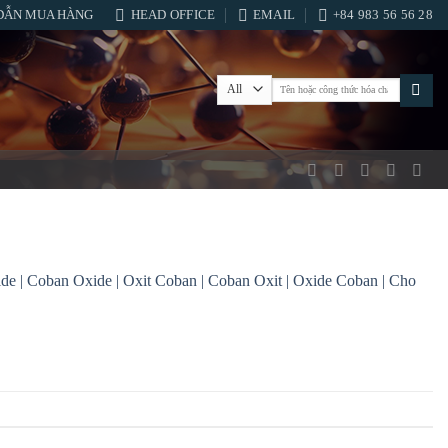
DẪN MUA HÀNG
HEAD OFFICE
EMAIL
+84 983 56 56 28
Tìm
kiếm:
de | Coban Oxide | Oxit Coban | Coban Oxit | Oxide Coban | Cho