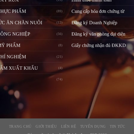
THỰC PHẨM
Cung cấp hóa đơn chứng từ
(89)
ỨC ĂN CHĂN NUÔI
Đăng ký Doanh Nghiệp
(12)
CÔNG NGHIỆP
Đăng ký văn phòng đại diện
(56)
MỸ PHẨM
Giấy chứng nhận đủ ĐKKD
(8)
HÍ NGHIỆM
(21)
HẨM XUẤT KHẨU
(4)
(74)
TRANG CHỦ
GIỚI THIỆU
LIÊN HỆ
TUYỂN DỤNG
TIN TỨC