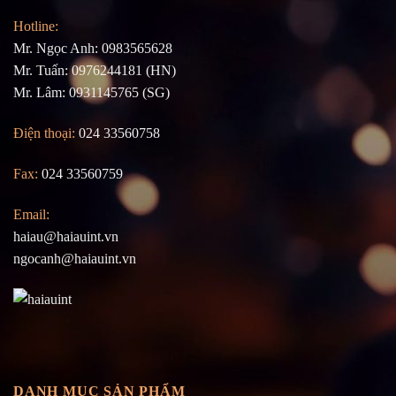
Hotline:
Mr. Ngọc Anh: 0983565628
Mr. Tuấn: 0976244181 (HN)
Mr. Lâm: 0931145765 (SG)
Điện thoại:
024 33560758
Fax:
024 33560759
Email:
haiau@haiauint.vn
ngocanh@haiauint.vn
DANH MỤC SẢN PHẨM