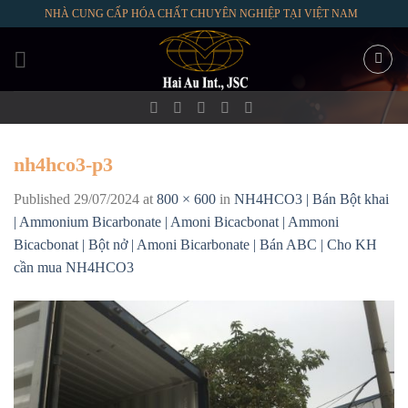
Skip
NHÀ CUNG CẤP HÓA CHẤT CHUYÊN NGHIỆP TẠI VIỆT NAM
to
content
nh4hco3-p3
Published
29/07/2024
at
800 × 600
in
NH4HCO3 | Bán Bột khai
| Ammonium Bicarbonate | Amoni Bicacbonat | Ammoni
Bicacbonat | Bột nở | Amoni Bicarbonate | Bán ABC | Cho KH
cần mua NH4HCO3