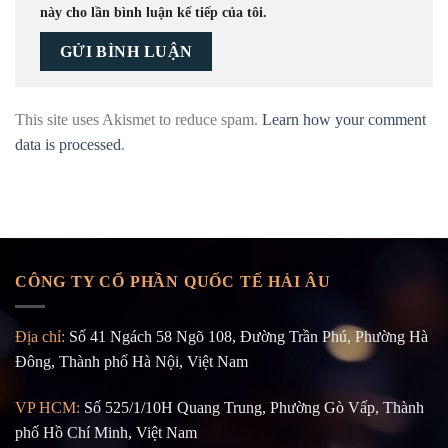
này cho lần bình luận kế tiếp của tôi.
This site uses Akismet to reduce spam.
Learn how your comment
data is processed
.
CÔNG TY CỔ PHẦN QUỐC TẾ HẢI ÂU
Địa chỉ:
Số 41 Ngách 58 Ngõ 108, Đường Trần Phú, Phường Hà
Đông, Thành phố Hà Nội, Việt Nam
VP HCM:
Số 525/1/10H Quang Trung, Phường Gò Vấp, Thành
phố Hồ Chí Minh, Việt Nam