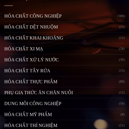
HÓA CHẤT CÔNG NGHIỆP
(389)
HÓA CHẤT DỆT NHUỘM
(23)
HÓA CHẤT KHAI KHOÁNG
(12)
HÓA CHẤT XI MẠ
(58)
HÓA CHẤT XỬ LÝ NƯỚC
(30)
HÓA CHẤT TẨY RỬA
(13)
HÓA CHẤT THỰC PHẨM
(89)
PHỤ GIA THỨC ĂN CHĂN NUÔI
(12)
DUNG MÔI CÔNG NGHIỆP
(56)
HÓA CHẤT MỸ PHẨM
(8)
HÓA CHẤT THÍ NGHIỆM
(21)