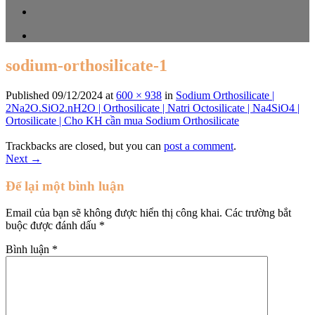
sodium-orthosilicate-1
Published
09/12/2024
at
600 × 938
in
Sodium Orthosilicate |
2Na2O.SiO2.nH2O | Orthosilicate | Natri Octosilicate | Na4SiO4 |
Ortosilicate | Cho KH cần mua Sodium Orthosilicate
Trackbacks are closed, but you can
post a comment
.
Next
→
Để lại một bình luận
Email của bạn sẽ không được hiển thị công khai.
Các trường bắt
buộc được đánh dấu
*
Bình luận
*