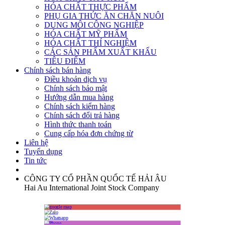
HÓA CHẤT THỰC PHẨM
PHỤ GIA THỨC ĂN CHĂN NUÔI
DUNG MÔI CÔNG NGHIỆP
HÓA CHẤT MỸ PHẨM
HÓA CHẤT THÍ NGHIỆM
CÁC SẢN PHẨM XUẤT KHẨU
TIÊU ĐIỂM
Chính sách bán hàng
Điều khoản dịch vụ
Chính sách bảo mật
Hướng dẫn mua hàng
Chính sách kiểm hàng
Chính sách đổi trả hàng
Hình thức thanh toán
Cung cấp hóa đơn chứng từ
Liên hệ
Tuyển dụng
Tin tức
CÔNG TY CỔ PHẦN QUỐC TẾ HẢI ÂU
Hai Au International Joint Stock Company