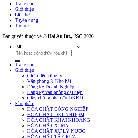
Trang chủ
Giới thiệu
Liên hệ
Tuyển dụng
Tin tức
Bản quyền thuộc về ©
Hai Au Int., JSC
2026
Tìm
kiếm:
Trang chủ
Giới thiệu
Giới thiệu công ty
Văn phòng & Kho bãi
Đăng ký Doanh Nghiệp
Đăng ký văn phòng đại diện
Giấy chứng nhận đủ ĐKKD
Sản phẩm
HÓA CHẤT CÔNG NGHIỆP
HÓA CHẤT DỆT NHUỘM
HÓA CHẤT KHAI KHOÁNG
HÓA CHẤT XI MẠ
HÓA CHẤT XỬ LÝ NƯỚC
HÓA CHẤT TẨY RỬA