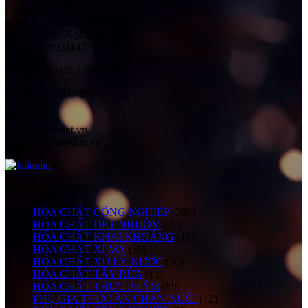
Hotline:
Mr. Ngọc Anh: 0983565628
Mr. Tuấn: 0976244181 (HN)
Mr. Lâm: 0931145765 (SG)
Điện thoại:
024 33560758
Fax:
024 33560759
Email:
haiau@haiauint.vn
ngocanh@haiauint.vn
Danh mục sản phẩm
HÓA CHẤT CÔNG NGHIỆP
(389)
HÓA CHẤT DỆT NHUỘM
(23)
HÓA CHẤT KHAI KHOÁNG
(12)
HÓA CHẤT XI MẠ
(58)
HÓA CHẤT XỬ LÝ NƯỚC
(30)
HÓA CHẤT TẨY RỬA
(13)
HÓA CHẤT THỰC PHẨM
(89)
PHỤ GIA THỨC ĂN CHĂN NUÔI
(12)