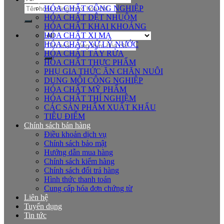
Tìm
HÓA CHẤT CÔNG NGHIỆP
kiếm:
HÓA CHẤT DỆT NHUỘM
HÓA CHẤT KHAI KHOÁNG
HÓA CHẤT XI MẠ
Tìm
HÓA CHẤT XỬ LÝ NƯỚC
kiếm:
HÓA CHẤT TẨY RỬA
HÓA CHẤT THỰC PHẨM
PHỤ GIA THỨC ĂN CHĂN NUÔI
DUNG MÔI CÔNG NGHIỆP
HÓA CHẤT MỸ PHẨM
HÓA CHẤT THÍ NGHIỆM
CÁC SẢN PHẨM XUẤT KHẨU
TIÊU ĐIỂM
Chính sách bán hàng
Điều khoản dịch vụ
Chính sách bảo mật
Hướng dẫn mua hàng
Chính sách kiểm hàng
Chính sách đổi trả hàng
Hình thức thanh toán
Cung cấp hóa đơn chứng từ
Liên hệ
Tuyển dụng
Tin tức