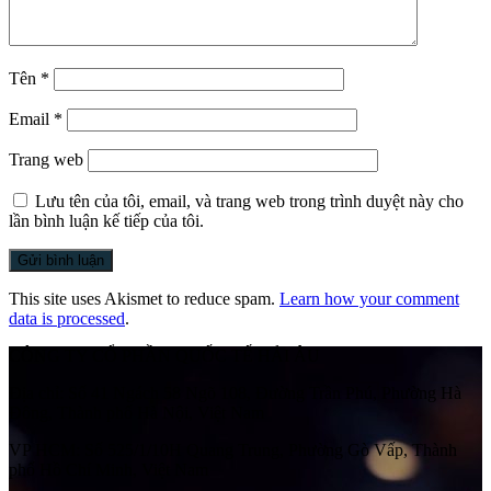
Tên
*
Email
*
Trang web
Lưu tên của tôi, email, và trang web trong trình duyệt này cho
lần bình luận kế tiếp của tôi.
This site uses Akismet to reduce spam.
Learn how your comment
data is processed
.
CÔNG TY CỔ PHẦN QUỐC TẾ HẢI ÂU
Địa chỉ:
Số 41 Ngách 58 Ngõ 108, Đường Trần Phú, Phường Hà
Đông, Thành phố Hà Nội, Việt Nam
VP HCM:
Số 525/1/10H Quang Trung, Phường Gò Vấp, Thành
phố Hồ Chí Minh, Việt Nam