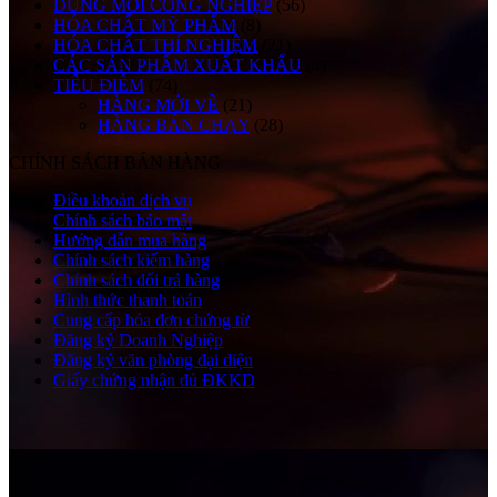
DUNG MÔI CÔNG NGHIỆP
(56)
HÓA CHẤT MỸ PHẨM
(8)
HÓA CHẤT THÍ NGHIỆM
(21)
CÁC SẢN PHẨM XUẤT KHẨU
(4)
TIÊU ĐIỂM
(74)
HÀNG MỚI VỀ
(21)
HÀNG BÁN CHẠY
(28)
CHÍNH SÁCH BÁN HÀNG
Điều khoản dịch vụ
Chính sách bảo mật
Hướng dẫn mua hàng
Chính sách kiểm hàng
Chính sách đổi trả hàng
Hình thức thanh toán
Cung cấp hóa đơn chứng từ
Đăng ký Doanh Nghiệp
Đăng ký văn phòng đại diện
Giấy chứng nhận đủ ĐKKD