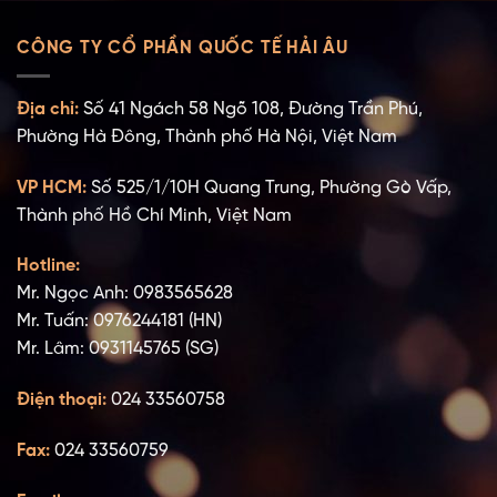
CÔNG TY CỔ PHẦN QUỐC TẾ HẢI ÂU
Địa chỉ:
Số 41 Ngách 58 Ngõ 108, Đường Trần Phú,
Phường Hà Đông, Thành phố Hà Nội, Việt Nam
VP HCM:
Số 525/1/10H Quang Trung, Phường Gò Vấp,
Thành phố Hồ Chí Minh, Việt Nam
Hotline:
Mr. Ngọc Anh: 0983565628
Mr. Tuấn: 0976244181 (HN)
Mr. Lâm: 0931145765 (SG)
Điện thoại:
024 33560758
Fax:
024 33560759