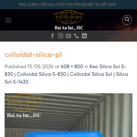
Skip
NHÀ CUNG CẤP HÓA CHẤT CHUYÊN NGHIỆP TẠI VIỆT NAM
to
content
colloidal-silica-p1
Published
15/05/2026
at
608 × 800
in
Keo Silica Sol S-
830 | Colloidal Silica S-830 | Colloidal Silica Sol | Silica
Sol S-1430