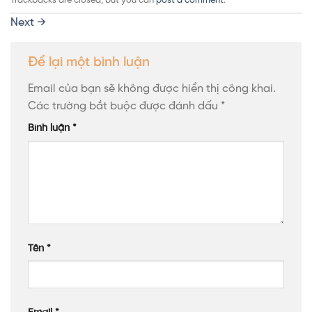
Trackbacks are closed, but you can
post a comment
.
Next
→
Để lại một bình luận
Email của bạn sẽ không được hiển thị công khai.
Các trường bắt buộc được đánh dấu
*
Bình luận
*
Tên
*