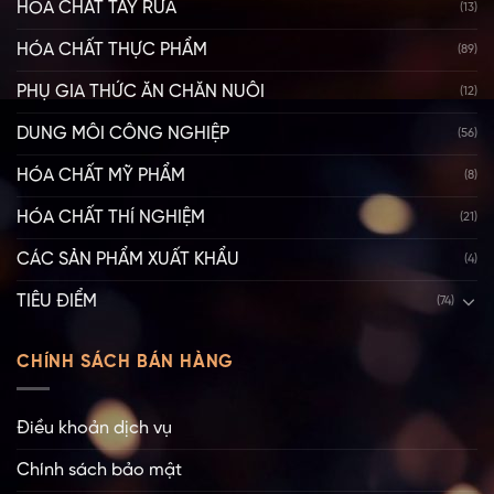
HÓA CHẤT TẨY RỬA
(13)
HÓA CHẤT THỰC PHẨM
(89)
PHỤ GIA THỨC ĂN CHĂN NUÔI
(12)
DUNG MÔI CÔNG NGHIỆP
(56)
HÓA CHẤT MỸ PHẨM
(8)
HÓA CHẤT THÍ NGHIỆM
(21)
CÁC SẢN PHẨM XUẤT KHẨU
(4)
TIÊU ĐIỂM
(74)
CHÍNH SÁCH BÁN HÀNG
Điều khoản dịch vụ
Chính sách bảo mật