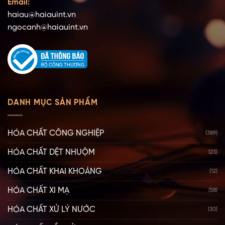
Email:
haiau@haiauint.vn
ngocanh@haiauint.vn
DANH MỤC SẢN PHẨM
HÓA CHẤT CÔNG NGHIỆP
(389)
HÓA CHẤT DỆT NHUỘM
(23)
HÓA CHẤT KHAI KHOÁNG
(12)
HÓA CHẤT XI MẠ
(58)
HÓA CHẤT XỬ LÝ NƯỚC
(30)