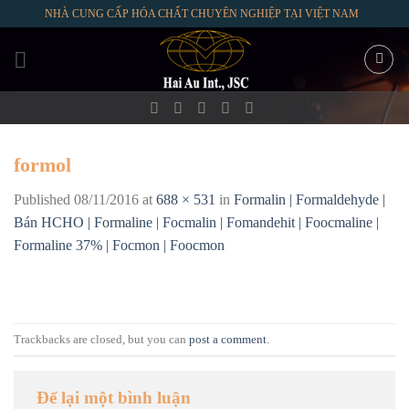
Skip
NHÀ CUNG CẤP HÓA CHẤT CHUYÊN NGHIỆP TẠI VIỆT NAM
to
content
formol
Published
08/11/2016
at
688 × 531
in
Formalin | Formaldehyde |
Bán HCHO | Formaline | Focmalin | Fomandehit | Foocmaline |
Formaline 37% | Focmon | Foocmon
Trackbacks are closed, but you can
post a comment
.
Để lại một bình luận