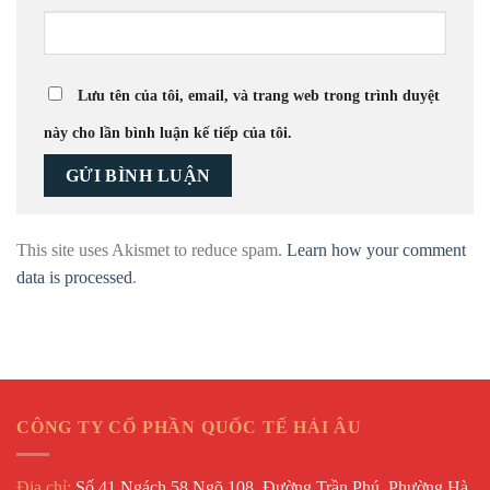
Lưu tên của tôi, email, và trang web trong trình duyệt
này cho lần bình luận kế tiếp của tôi.
This site uses Akismet to reduce spam.
Learn how your comment
data is processed
.
CÔNG TY CỔ PHẦN QUỐC TẾ HẢI ÂU
Địa chỉ:
Số 41 Ngách 58 Ngõ 108, Đường Trần Phú, Phường Hà