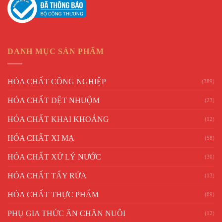
DANH MỤC SẢN PHẨM
HÓA CHẤT CÔNG NGHIỆP
(389)
HÓA CHẤT DỆT NHUỘM
(23)
HÓA CHẤT KHAI KHOÁNG
(12)
HÓA CHẤT XI MẠ
(58)
HÓA CHẤT XỬ LÝ NƯỚC
(30)
HÓA CHẤT TẨY RỬA
(13)
HÓA CHẤT THỰC PHẨM
(89)
PHỤ GIA THỨC ĂN CHĂN NUÔI
(12)