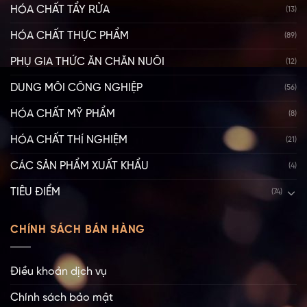
HÓA CHẤT TẨY RỬA
(13)
HÓA CHẤT THỰC PHẨM
(89)
PHỤ GIA THỨC ĂN CHĂN NUÔI
(12)
DUNG MÔI CÔNG NGHIỆP
(56)
HÓA CHẤT MỸ PHẨM
(8)
HÓA CHẤT THÍ NGHIỆM
(21)
CÁC SẢN PHẨM XUẤT KHẨU
(4)
TIÊU ĐIỂM
(74)
CHÍNH SÁCH BÁN HÀNG
Điều khoản dịch vụ
Chính sách bảo mật