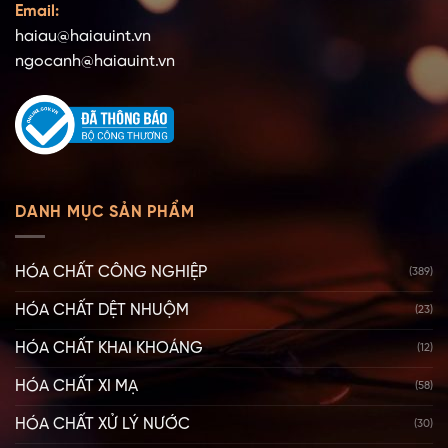
Email:
haiau@haiauint.vn
ngocanh@haiauint.vn
DANH MỤC SẢN PHẨM
HÓA CHẤT CÔNG NGHIỆP
(389)
HÓA CHẤT DỆT NHUỘM
(23)
HÓA CHẤT KHAI KHOÁNG
(12)
HÓA CHẤT XI MẠ
(58)
HÓA CHẤT XỬ LÝ NƯỚC
(30)