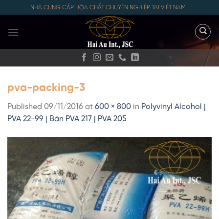
Skip
NHÀ CUNG CẤP HÓA CHẤT CHUYÊN NGHIỆP TẠI VIỆT NAM
to
content
pva-packing-3
Published
09/11/2016
at
600 × 800
in
Polyvinyl Alcohol |
PVA 22-99 | Bán PVA 217 | PVA 205