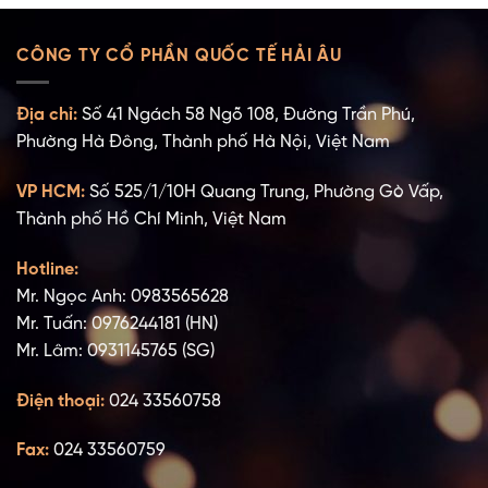
CÔNG TY CỔ PHẦN QUỐC TẾ HẢI ÂU
Địa chỉ:
Số 41 Ngách 58 Ngõ 108, Đường Trần Phú,
Phường Hà Đông, Thành phố Hà Nội, Việt Nam
VP HCM:
Số 525/1/10H Quang Trung, Phường Gò Vấp,
Thành phố Hồ Chí Minh, Việt Nam
Hotline:
Mr. Ngọc Anh: 0983565628
Mr. Tuấn: 0976244181 (HN)
Mr. Lâm: 0931145765 (SG)
Điện thoại:
024 33560758
Fax:
024 33560759