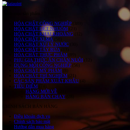
Danh mục sản phẩm
HÓA CHẤT CÔNG NGHIỆP
(389)
HÓA CHẤT DỆT NHUỘM
(23)
HÓA CHẤT KHAI KHOÁNG
(12)
HÓA CHẤT XI MẠ
(58)
HÓA CHẤT XỬ LÝ NƯỚC
(30)
HÓA CHẤT TẨY RỬA
(13)
HÓA CHẤT THỰC PHẨM
(89)
PHỤ GIA THỨC ĂN CHĂN NUÔI
(12)
DUNG MÔI CÔNG NGHIỆP
(56)
HÓA CHẤT MỸ PHẨM
(8)
HÓA CHẤT THÍ NGHIỆM
(21)
CÁC SẢN PHẨM XUẤT KHẨU
(4)
TIÊU ĐIỂM
(74)
HÀNG MỚI VỀ
(21)
HÀNG BÁN CHẠY
(28)
CHÍNH SÁCH BÁN HÀNG
Điều khoản dịch vụ
Chính sách bảo mật
Hướng dẫn mua hàng