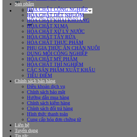
Sản phẩm
HÓA CHẤT CÔNG NGHIỆP
HÓA CHẤT DỆT NHUỘM
Tìm
HÓA CHẤT KHAI KHOÁNG
kiếm:
HÓA CHẤT XI MẠ
HÓA CHẤT XỬ LÝ NƯỚC
HÓA CHẤT TẨY RỬA
HÓA CHẤT THỰC PHẨM
PHỤ GIA THỨC ĂN CHĂN NUÔI
DUNG MÔI CÔNG NGHIỆP
HÓA CHẤT MỸ PHẨM
HÓA CHẤT THÍ NGHIỆM
CÁC SẢN PHẨM XUẤT KHẨU
TIÊU ĐIỂM
Chính sách bán hàng
Điều khoản dịch vụ
Chính sách bảo mật
Hướng dẫn mua hàng
Chính sách kiểm hàng
Chính sách đổi trả hàng
Hình thức thanh toán
Cung cấp hóa đơn chứng từ
Liên hệ
Tuyển dụng
Tin tức