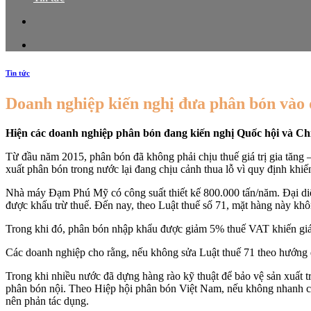
Tin tức
Doanh nghiệp kiến nghị đưa phân bón vào
Hiện các doanh nghiệp phân bón đang kiến nghị Quốc hội và Chí
Từ đầu năm 2015, phân bón đã không phải chịu thuế giá trị gia tăng 
xuất phân bón trong nước lại đang chịu cảnh thua lỗ vì quy định khiế
Nhà máy Đạm Phú Mỹ có công suất thiết kế 800.000 tấn/năm. Đại diệ
được khấu trừ thuế. Đến nay, theo Luật thuế số 71, mặt hàng này kh
Trong khi đó, phân bón nhập khẩu được giảm 5% thuế VAT khiến giá r
Các doanh nghiệp cho rằng, nếu không sửa Luật thuế 71 theo hướng đ
Trong khi nhiều nước đã dựng hàng rào kỹ thuật để bảo vệ sản xuất 
phân bón nội. Theo Hiệp hội phân bón Việt Nam, nếu không nhanh chó
nên phản tác dụng.