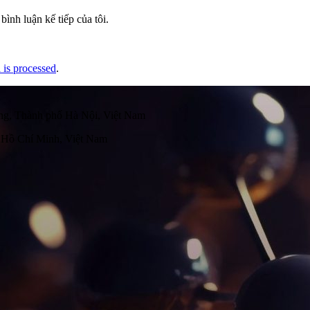
bình luận kế tiếp của tôi.
is processed
.
g, Thành phố Hà Nội, Việt Nam
 Hồ Chí Minh, Việt Nam