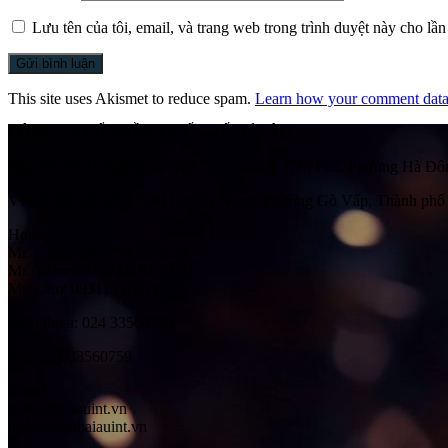
Lưu tên của tôi, email, và trang web trong trình duyệt này cho lần 
This site uses Akismet to reduce spam.
Learn how your comment data 
CÔNG TY CỔ PHẦN QUỐC TẾ HẢI ÂU
Địa chỉ:
Số 41 Ngách 58 Ngõ 108, Đường Trần Phú, Phường Hà Đôn
VP HCM:
Số 525/1/10H Quang Trung, Phường Gò Vấp, Thành phố
Hotline:
Mr. Ngọc Anh: 0983565628
Mr. Tuấn: 0976244181 (HN)
Mr. Lâm: 0931145765 (SG)
Điện thoại:
024 33560758
Fax:
024 33560759
Email:
haiau@haiauint.vn
ngocanh@haiauint.vn