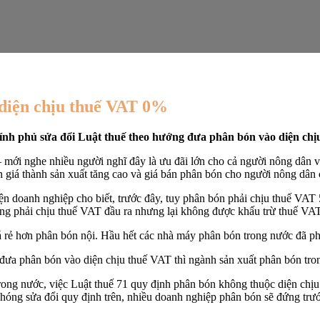
 diện chịu thuế VAT 0%
nh phủ sửa đổi Luật thuế theo hướng đưa phân bón vào diện chịu 
– mới nghe nhiều người nghĩ đây là ưu đãi lớn cho cả người nông dân v
n giá thành sản xuất tăng cao và giá bán phân bón cho người nông dân 
n doanh nghiệp cho biết, trước đây, tuy phân bón phải chịu thuế VA
ông phải chịu thuế VAT đầu ra nhưng lại không được khấu trừ thuế VAT
ẻ hơn phân bón nội. Hầu hết các nhà máy phân bón trong nước đã phải
ưa phân bón vào diện chịu thuế VAT thì ngành sản xuất phân bón trong
trong nước, việc Luật thuế 71 quy định phân bón không thuộc diện chị
ng sửa đổi quy định trên, nhiều doanh nghiệp phân bón sẽ đứng trước 