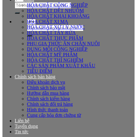
Tìm
HÓA CHẤT CÔNG NGHIỆP
kiếm:
HÓA CHẤT DỆT NHUỘM
HÓA CHẤT KHAI KHOÁNG
HÓA CHẤT XI MẠ
Tìm
HÓA CHẤT XỬ LÝ NƯỚC
kiếm:
HÓA CHẤT TẨY RỬA
HÓA CHẤT THỰC PHẨM
PHỤ GIA THỨC ĂN CHĂN NUÔI
DUNG MÔI CÔNG NGHIỆP
HÓA CHẤT MỸ PHẨM
HÓA CHẤT THÍ NGHIỆM
CÁC SẢN PHẨM XUẤT KHẨU
TIÊU ĐIỂM
Chính sách bán hàng
Điều khoản dịch vụ
Chính sách bảo mật
Hướng dẫn mua hàng
Chính sách kiểm hàng
Chính sách đổi trả hàng
Hình thức thanh toán
Cung cấp hóa đơn chứng từ
Liên hệ
Tuyển dụng
Tin tức