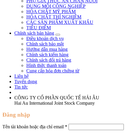
PHỤ GIA THỨC ĂN CHĂN NUÔI
DUNG MÔI CÔNG NGHIỆP
HÓA CHẤT MỸ PHẨM
HÓA CHẤT THÍ NGHIỆM
CÁC SẢN PHẨM XUẤT KHẨU
TIÊU ĐIỂM
Chính sách bán hàng
Điều khoản dịch vụ
Chính sách bảo mật
Hướng dẫn mua hàng
Chính sách kiểm hàng
Chính sách đổi trả hàng
Hình thức thanh toán
Cung cấp hóa đơn chứng từ
Liên hệ
Tuyển dụng
Tin tức
CÔNG TY CỔ PHẦN QUỐC TẾ HẢI ÂU
Hai Au International Joint Stock Company
Đăng nhập
Tên tài khoản hoặc địa chỉ email
*