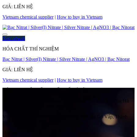
GIÁ: LIÊN HỆ
Vietnam chemical supplier
|
How to buy in Vietnam
Xem nhanh
HÓA CHẤT THÍ NGHIỆM
Bạc Nitrat | Silver(I) Nitrate | Silver Nitrate | AgNO3 | Bạc Nitorat
GIÁ: LIÊN HỆ
Vietnam chemical supplier
|
How to buy in Vietnam
CÔNG TY CỔ PHẦN QUỐC TẾ HẢI ÂU
Địa chỉ:
Số 41 Ngách 58 Ngõ 108, Đường Trần Phú, Phường Hà
Đông, Thành phố Hà Nội, Việt Nam
VP HCM:
Số 525/1/10H Quang Trung, Phường Gò Vấp, Thành
phố Hồ Chí Minh, Việt Nam
Hotline: