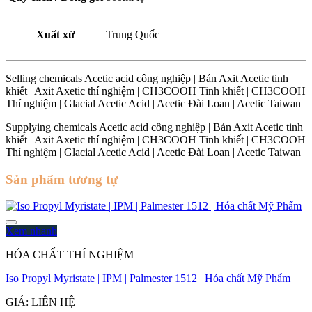
|
Acetic
Taiwan
Xuất xứ
Trung Quốc
số
lượng
Selling chemicals Acetic acid công nghiệp | Bán Axit Acetic tinh
khiết | Axit Axetic thí nghiệm | CH3COOH Tinh khiết | CH3COOH
Thí nghiệm | Glacial Acetic Acid | Acetic Đài Loan | Acetic Taiwan
Supplying chemicals Acetic acid công nghiệp | Bán Axit Acetic tinh
khiết | Axit Axetic thí nghiệm | CH3COOH Tinh khiết | CH3COOH
Thí nghiệm | Glacial Acetic Acid | Acetic Đài Loan | Acetic Taiwan
Sản phẩm tương tự
Xem nhanh
HÓA CHẤT THÍ NGHIỆM
Iso Propyl Myristate | IPM | Palmester 1512 | Hóa chất Mỹ Phẩm
GIÁ: LIÊN HỆ