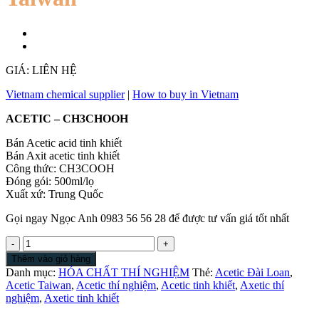
GIÁ: LIÊN HỆ
Vietnam chemical supplier
|
How to buy in Vietnam
ACETIC – CH3CHOOH
Bán Acetic acid tinh khiết
Bán Axit acetic tinh khiết
Công thức: CH3COOH
Đóng gói: 500ml/lọ
Xuất xứ: Trung Quốc
Gọi ngay Ngọc Anh 0983 56 56 28 để được tư vấn giá tốt nhất
Acetic
acid
Thêm vào giỏ hàng
công
Danh mục:
HÓA CHẤT THÍ NGHIỆM
Thẻ:
Acetic Đài Loan
,
nghiệp
Acetic Taiwan
,
Acetic thí nghiệm
,
Acetic tinh khiết
,
Axetic thí
|
nghiệm
,
Axetic tinh khiết
Bán
Axit