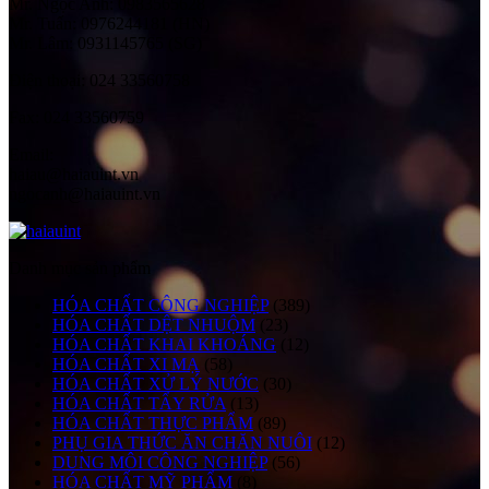
Mr. Ngọc Anh: 0983565628
Mr. Tuấn: 0976244181 (HN)
Mr. Lâm: 0931145765 (SG)
Điện thoại:
024 33560758
Fax:
024 33560759
Email:
haiau@haiauint.vn
ngocanh@haiauint.vn
Danh mục sản phẩm
HÓA CHẤT CÔNG NGHIỆP
(389)
HÓA CHẤT DỆT NHUỘM
(23)
HÓA CHẤT KHAI KHOÁNG
(12)
HÓA CHẤT XI MẠ
(58)
HÓA CHẤT XỬ LÝ NƯỚC
(30)
HÓA CHẤT TẨY RỬA
(13)
HÓA CHẤT THỰC PHẨM
(89)
PHỤ GIA THỨC ĂN CHĂN NUÔI
(12)
DUNG MÔI CÔNG NGHIỆP
(56)
HÓA CHẤT MỸ PHẨM
(8)