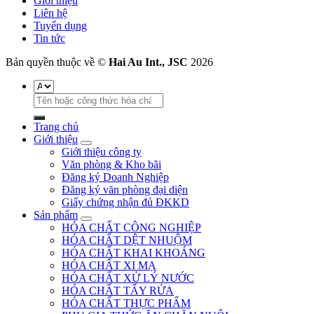
Giới thiệu
Liên hệ
Tuyển dụng
Tin tức
Bản quyền thuộc về ©
Hai Au Int., JSC
2026
Tìm
kiếm:
Trang chủ
Giới thiệu
Giới thiệu công ty
Văn phòng & Kho bãi
Đăng ký Doanh Nghiệp
Đăng ký văn phòng đại diện
Giấy chứng nhận đủ ĐKKD
Sản phẩm
HÓA CHẤT CÔNG NGHIỆP
HÓA CHẤT DỆT NHUỘM
HÓA CHẤT KHAI KHOÁNG
HÓA CHẤT XI MẠ
HÓA CHẤT XỬ LÝ NƯỚC
HÓA CHẤT TẨY RỬA
HÓA CHẤT THỰC PHẨM