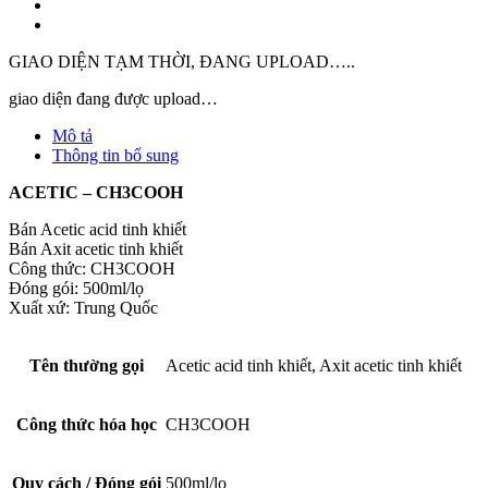
Acetic
tinh
khiết
GIAO DIỆN TẠM THỜI, ĐANG UPLOAD…..
|
Axit
giao diện đang được upload…
Axetic
Mô tả
thí
Thông tin bổ sung
nghiệm
|
ACETIC – CH3COOH
CH3COOH
Tinh
Bán Acetic acid tinh khiết
khiết
Bán Axit acetic tinh khiết
|
Công thức: CH3COOH
CH3COOH
Đóng gói: 500ml/lọ
Thí
Xuất xứ: Trung Quốc
nghiệm
|
Glacial
Tên thường gọi
Acetic acid tinh khiết, Axit acetic tinh khiết
Acetic
Acid
|
Công thức hóa học
CH3COOH
Acetic
Đài
Loan
Quy cách / Đóng gói
500ml/lọ