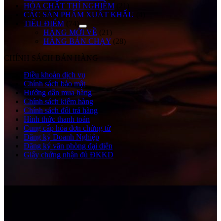
HÓA CHẤT THÍ NGHIỆM
(21)
CÁC SẢN PHẨM XUẤT KHẨU
(4)
TIÊU ĐIỂM
(74)
HÀNG MỚI VỀ
(21)
HÀNG BÁN CHẠY
(28)
CHÍNH SÁCH BÁN HÀNG
Điều khoản dịch vụ
Chính sách bảo mật
Hướng dẫn mua hàng
Chính sách kiểm hàng
Chính sách đổi trả hàng
Hình thức thanh toán
Cung cấp hóa đơn chứng từ
Đăng ký Doanh Nghiệp
Đăng ký văn phòng đại diện
Giấy chứng nhận đủ ĐKKD