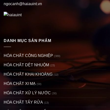
ngocanh@haiauint.vn
DANH MỤC SẢN PHẨM
HÓA CHẤT CÔNG NGHIỆP
(389)
HÓA CHẤT DỆT NHUỘM
(23)
HÓA CHẤT KHAI KHOÁNG
(12)
HÓA CHẤT XI MẠ
(58)
HÓA CHẤT XỬ LÝ NƯỚC
(30)
HÓA CHẤT TẨY RỬA
(13)