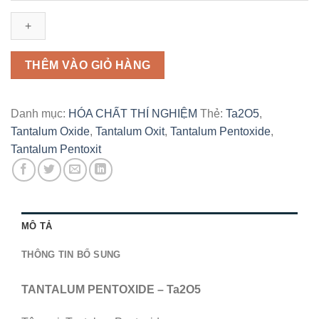
Tantalum
Pentoxide
|
Tantalum
THÊM VÀO GIỎ HÀNG
Pentoxit
|
Tantalum
Danh mục:
HÓA CHẤT THÍ NGHIỆM
Thẻ:
Ta2O5
,
Oxide
Tantalum Oxide
,
Tantalum Oxit
,
Tantalum Pentoxide
,
|
Tantalum Pentoxit
Tantalum
Oxit
số
lượng
MÔ TẢ
THÔNG TIN BỔ SUNG
TANTALUM PENTOXIDE – Ta2O5