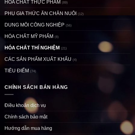
HÓA CHẤT THỰC PHẨM
(89)
PHỤ GIA THỨC ĂN CHĂN NUÔI
(12)
DUNG MÔI CÔNG NGHIỆP
(56)
HÓA CHẤT MỸ PHẨM
(8)
HÓA CHẤT THÍ NGHIỆM
(21)
CÁC SẢN PHẨM XUẤT KHẨU
(4)
TIÊU ĐIỂM
(74)
CHÍNH SÁCH BÁN HÀNG
Điều khoản dịch vụ
Chính sách bảo mật
Hướng dẫn mua hàng