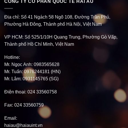
CÔNG TY CỔ PHẦN QUỐC TẾ HẢI ÂU
Địa chỉ:
Số 41 Ngách 58 Ngõ 108, Đường Trần Phú,
Phường Hà Đông, Thành phố Hà Nội, Việt Nam
VP HCM:
Số 525/1/10H Quang Trung, Phường Gò Vấp,
Thành phố Hồ Chí Minh, Việt Nam
Hotline:
Mr. Ngọc Anh: 0983565628
Mr. Tuấn: 0976244181 (HN)
Mr. Lâm: 0931145765 (SG)
Điện thoại:
024 33560758
Fax:
024 33560759
Email:
haiau@haiauint.vn