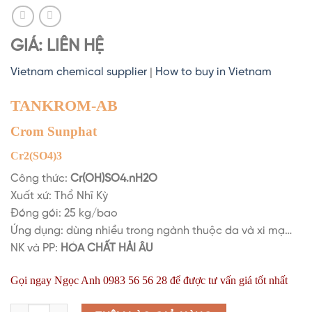
GIÁ: LIÊN HỆ
Vietnam chemical supplier
|
How to buy in Vietnam
TANKROM-AB
Crom Sunphat
Cr2(SO4)3
Công thức:
Cr(OH)SO4.nH2O
Xuất xứ: Thổ Nhĩ Kỳ
Đóng gói: 25 kg/bao
Ứng dụng: dùng nhiều trong ngành thuộc da và xi mạ…
NK và PP:
HÓA CHẤT
HẢI ÂU
Gọi ngay Ngọc Anh 0983 56 56 28 để được tư vấn giá tốt nhất
Chromium Sulphate | Chrome Sulfate | Crom Sunphate | Cr2(SO4)