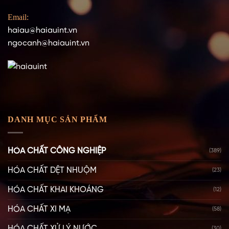
Email:
haiau@haiauint.vn
ngocanh@haiauint.vn
DANH MỤC SẢN PHẨM
HÓA CHẤT CÔNG NGHIỆP
(389)
HÓA CHẤT DỆT NHUỘM
(23)
HÓA CHẤT KHAI KHOÁNG
(12)
HÓA CHẤT XI MẠ
(58)
HÓA CHẤT XỬ LÝ NƯỚC
(30)