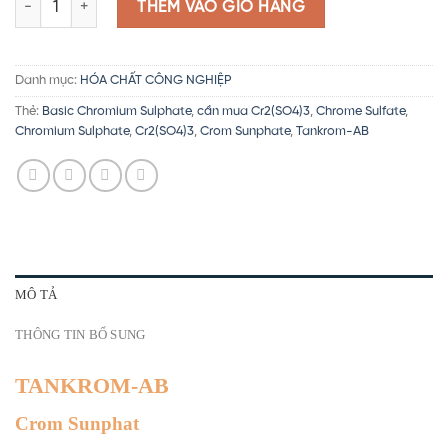
THÊM VÀO GIỎ HÀNG
Danh mục:
HÓA CHẤT CÔNG NGHIỆP
Thẻ:
Basic Chromium Sulphate
,
cần mua Cr2(SO4)3
,
Chrome Sulfate
,
Chromium Sulphate
,
Cr2(SO4)3
,
Crom Sunphate
,
Tankrom-AB
MÔ TẢ
THÔNG TIN BỔ SUNG
TANKROM-AB
Crom Sunphat