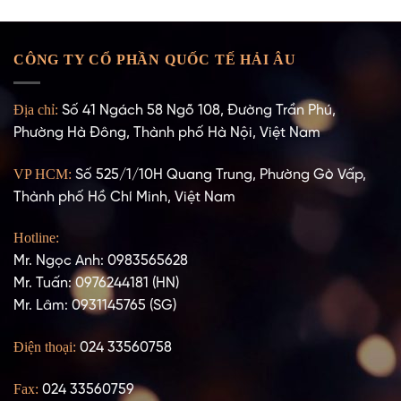
CÔNG TY CỔ PHẦN QUỐC TẾ HẢI ÂU
Địa chỉ:
Số 41 Ngách 58 Ngõ 108, Đường Trần Phú,
Phường Hà Đông, Thành phố Hà Nội, Việt Nam
VP HCM:
Số 525/1/10H Quang Trung, Phường Gò Vấp,
Thành phố Hồ Chí Minh, Việt Nam
Hotline:
Mr. Ngọc Anh: 0983565628
Mr. Tuấn: 0976244181 (HN)
Mr. Lâm: 0931145765 (SG)
Điện thoại:
024 33560758
Fax:
024 33560759