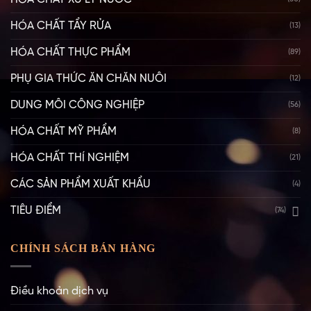
HÓA CHẤT TẨY RỬA
(13)
HÓA CHẤT THỰC PHẨM
(89)
PHỤ GIA THỨC ĂN CHĂN NUÔI
(12)
DUNG MÔI CÔNG NGHIỆP
(56)
HÓA CHẤT MỸ PHẨM
(8)
HÓA CHẤT THÍ NGHIỆM
(21)
CÁC SẢN PHẨM XUẤT KHẨU
(4)
TIÊU ĐIỂM
(74)
CHÍNH SÁCH BÁN HÀNG
Điều khoản dịch vụ