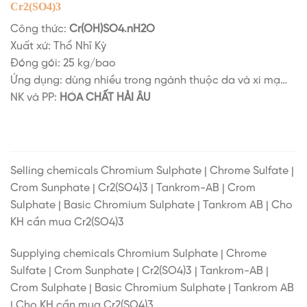
Cr2(SO4)3
Công thức:
Cr(OH)SO4.nH2O
Xuất xứ: Thổ Nhĩ Kỳ
Đóng gói: 25 kg/bao
Ứng dụng: dùng nhiều trong ngành thuộc da và xi mạ…
NK và PP:
HÓA CHẤT
HẢI ÂU
Selling chemicals Chromium Sulphate | Chrome Sulfate |
Crom Sunphate | Cr2(SO4)3 | Tankrom-AB | Crom
Sulphate | Basic Chromium Sulphate | Tankrom AB | Cho
KH cần mua Cr2(SO4)3
Supplying chemicals Chromium Sulphate | Chrome
Sulfate | Crom Sunphate | Cr2(SO4)3 | Tankrom-AB |
Crom Sulphate | Basic Chromium Sulphate | Tankrom AB
| Cho KH cần mua Cr2(SO4)3