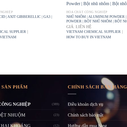
 NGHIỆP
HÓA CHẤT CÔNG NGHIỆP
D | AXIT GIBBERELLIC | GA3 |
NHŨ NHÔM | ALUMINUM POWDER |
POWDER | BỘT NHŨ NHÔM | BỘT 
GIÁ: LIÊN HỆ
|
|
ICAL SUPPLIER
VIETNAM CHEMICAL SUPPLIER
 VIETNAM
HOW TO BUY IN VIETNAM
 SẢN PHẨM
CHÍNH SÁCH BÁN HÀN
CÔNG NGHIỆP
Điều khoản dịch vụ
(389)
DỆT NHUỘM
Chính sách bảo mật
(23)
KHAI KHOÁNG
Hướng dẫn mua hàng
(12)