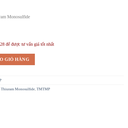
uram Monosulfide
8 để được tư vấn giá tốt nhất
| Accelerator TMTMP | Hóa chất ngành cao su số lượng
O GIỎ HÀNG
P
l Thiuram Monosulfide
,
TMTMP