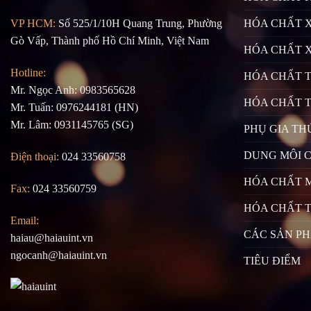
HÓA CHẤT X
VP HCM:
Số 525/1/10H Quang Trung, Phường
Gò Vấp, Thành phố Hồ Chí Minh, Việt Nam
HÓA CHẤT 
Hotline:
HÓA CHẤT 
Mr. Ngọc Anh: 0983565628
HÓA CHẤT 
Mr. Tuấn: 0976244181 (HN)
Mr. Lâm: 0931145765 (SG)
PHỤ GIA TH
DUNG MÔI 
Điện thoại:
024 33560758
HÓA CHẤT 
Fax:
024 33560759
HÓA CHẤT T
Email:
CÁC SẢN P
haiau@haiauint.vn
ngocanh@haiauint.vn
TIÊU ĐIỂM