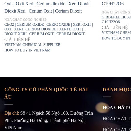
HÓA CHẤT CÔNG
GIBBERELLIC ACI
HÓA CHẤT CÔNG NGHIỆP
C19H22O6
CEO2 | CERIUM OXIDE | CERIC OXIDE | XERI OXIT |
GIÁ: LIÊN HỆ
OXIT XERI | CERIUM DIOXIDE | XERI DIOXIT |
VIETNAM CHEM
DIOXIT XERI | CERIUM OXIT | CERIUM DIOXIT
HOW TO BUY IN
GIÁ: LIÊN HỆ
|
VIETNAM CHEMICAL SUPPLIER
HOW TO BUY IN VIETNAM
CÔNG TY CỔ PHẦN QUỐC TẾ HẢI
DANH MỤC
ÂU
HÓA CHẤT 
Địa chỉ:
Số 41 Ngách 58 Ngõ 108, Đường Trần
HÓA CHẤT 
Phú, Phường Hà Đông, Thành phố Hà Nội,
Việt Nam
HÓA CHẤT 