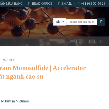
DẪN MUA HÀNG
HEAD OFFICE
EMAIL
+84 983 56 56 28
Tìm
kiếm:
G NGHIỆP
ram Monosulfide | Accelerator
t ngành cao su
to buy in Vietnam