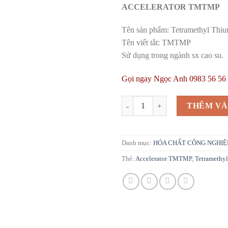
ACCELERATOR TMTMP
Tên sản phẩm: Tetramethyl Thi
Tên viết tắt: TMTMP
Sử dụng trong ngành sx cao su.
Gọi ngay Ngọc Anh 0983 56 56 2
Tetramethyl Thiuram Monosulfide 
THÊM VÀ
Danh mục:
HÓA CHẤT CÔNG NGHIỆ
Thẻ:
Accelerator TMTMP
,
Tetramethy