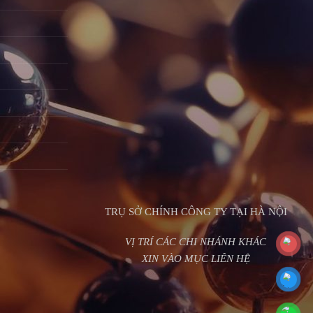
TRỤ SỞ CHÍNH CÔNG TY TẠI HÀ NỘI
VỊ TRÍ CÁC CHI NHÁNH KHÁC
XIN VÀO MỤC LIÊN HỆ