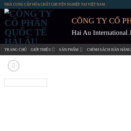
Skip
NHÀ CUNG CẤP HÓA CHẤT CHUYÊN NGHIỆP TẠI VIỆT NAM
to
content
CÔNG TY CỔ P
Hai Au International
TRANG CHỦ
GIỚI THIỆU
SẢN PHẨM
CHÍNH SÁCH BÁN HÀNG