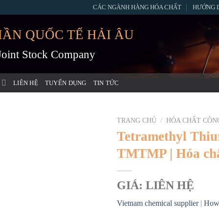
CÁC NGÀNH HÀNG HÓA CHẤT
HƯỚNG 
HẦN QUỐC TẾ HẢI ÂU
 Joint Stock Company
LIÊN HỆ
TUYỂN DỤNG
TIN TỨC
TRANG CHỦ
/
HÓA CHẤT CÔN
Tetramethyl Thiu
TMTMP | Hóa chấ
GIÁ: LIÊN HỆ
Vietnam chemical supplier
|
How 