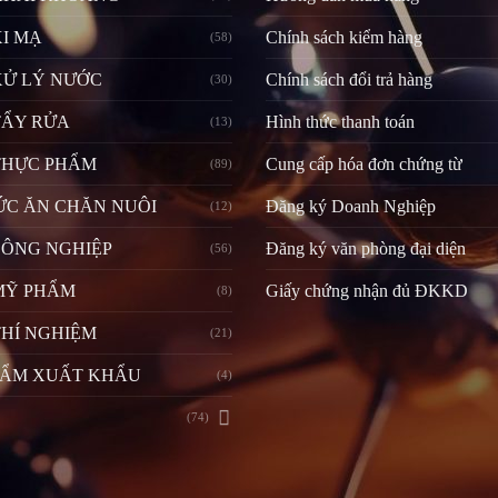
I MẠ
Chính sách kiểm hàng
(58)
XỬ LÝ NƯỚC
Chính sách đổi trả hàng
(30)
TẨY RỬA
Hình thức thanh toán
(13)
THỰC PHẨM
Cung cấp hóa đơn chứng từ
(89)
ỨC ĂN CHĂN NUÔI
Đăng ký Doanh Nghiệp
(12)
CÔNG NGHIỆP
Đăng ký văn phòng đại diện
(56)
MỸ PHẨM
Giấy chứng nhận đủ ĐKKD
(8)
HÍ NGHIỆM
(21)
HẨM XUẤT KHẨU
(4)
(74)