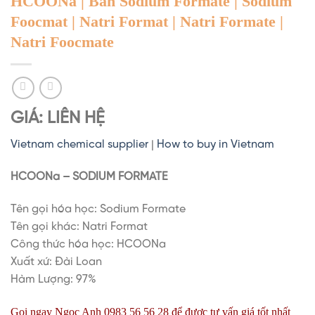
HCOONa | Bán Sodium Formate | Sodium
Foocmat | Natri Format | Natri Formate |
Natri Foocmate
GIÁ: LIÊN HỆ
Vietnam chemical supplier
|
How to buy in Vietnam
HCOONa – SODIUM FORMATE
Tên gọi hóa học: Sodium Formate
Tên gọi khác: Natri Format
Công thức hóa học: HCOONa
Xuất xứ: Đài Loan
Hàm Lượng: 97%
Gọi ngay Ngọc Anh 0983 56 56 28 để được tư vấn giá tốt nhất