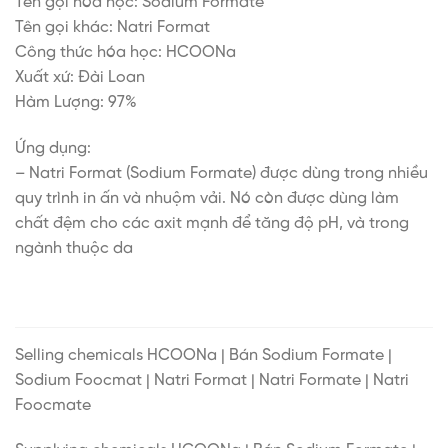
Tên gọi hóa học: Sodium Formate
Tên gọi khác: Natri Format
Công thức hóa học: HCOONa
Xuất xứ: Đài Loan
Hàm Lượng: 97%
Ứng dụng:
– Natri Format (Sodium Formate) được dùng trong nhiều
quy trình in ấn và nhuộm vải. Nó còn được dùng làm
chất đệm cho các axit mạnh để tăng độ pH, và trong
ngành thuộc da
Selling chemicals HCOONa | Bán Sodium Formate |
Sodium Foocmat | Natri Format | Natri Formate | Natri
Foocmate