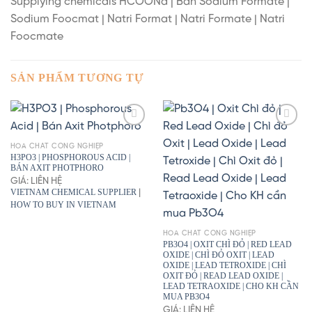
Supplying chemicals HCOONa | Bán Sodium Formate |
Sodium Foocmat | Natri Format | Natri Formate | Natri
Foocmate
SẢN PHẨM TƯƠNG TỰ
HÓA CHẤT CÔNG NGHIỆP
H3PO3 | PHOSPHOROUS ACID |
BÁN AXIT PHOTPHORO
GIÁ: LIÊN HỆ
VIETNAM CHEMICAL SUPPLIER
|
HOW TO BUY IN VIETNAM
HÓA CHẤT CÔNG NGHIỆP
PB3O4 | OXIT CHÌ ĐỎ | RED LEAD
OXIDE | CHÌ ĐỎ OXIT | LEAD
OXIDE | LEAD TETROXIDE | CHÌ
OXIT ĐỎ | READ LEAD OXIDE |
LEAD TETRAOXIDE | CHO KH CẦN
MUA PB3O4
GIÁ: LIÊN HỆ