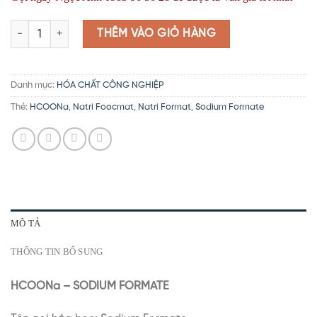
HCOONa | Bán Sodium Formate | Sodium Foocmat | Natri Format | 
THÊM VÀO GIỎ HÀNG
Danh mục:
HÓA CHẤT CÔNG NGHIỆP
Thẻ:
HCOONa
,
Natri Foocmat
,
Natri Format
,
Sodium Formate
MÔ TẢ
THÔNG TIN BỔ SUNG
HCOONa – SODIUM FORMATE