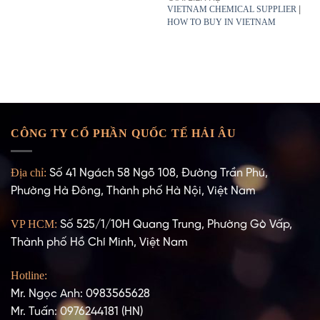
VIETNAM CHEMICAL SUPPLIER
|
HOW TO BUY IN VIETNAM
CÔNG TY CỔ PHẦN QUỐC TẾ HẢI ÂU
Địa chỉ:
Số 41 Ngách 58 Ngõ 108, Đường Trần Phú,
Phường Hà Đông, Thành phố Hà Nội, Việt Nam
VP HCM:
Số 525/1/10H Quang Trung, Phường Gò Vấp,
Thành phố Hồ Chí Minh, Việt Nam
Hotline:
Mr. Ngọc Anh: 0983565628
Mr. Tuấn: 0976244181 (HN)