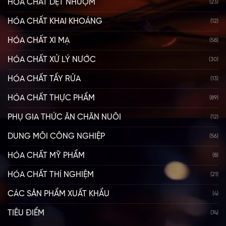
HÓA CHẤT DỆT NHUỘM
(23)
HÓA CHẤT KHAI KHOÁNG
(12)
HÓA CHẤT XI MẠ
(58)
HÓA CHẤT XỬ LÝ NƯỚC
(30)
HÓA CHẤT TẨY RỬA
(13)
HÓA CHẤT THỰC PHẨM
(89)
PHỤ GIA THỨC ĂN CHĂN NUÔI
(12)
DUNG MÔI CÔNG NGHIỆP
(56)
HÓA CHẤT MỸ PHẨM
(8)
HÓA CHẤT THÍ NGHIỆM
(21)
CÁC SẢN PHẨM XUẤT KHẨU
(4)
TIÊU ĐIỂM
(74)