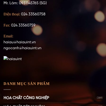
Mr. Lâm: 0931145765 (SG)
Điện thoại:
024 33560758
Fax:
024 33560759
Email:
haiau@haiauint.vn
ngocanh@haiauint.vn
DANH MỤC SẢN PHẨM
HÓA CHẤT CÔNG NGHIỆP
(389)