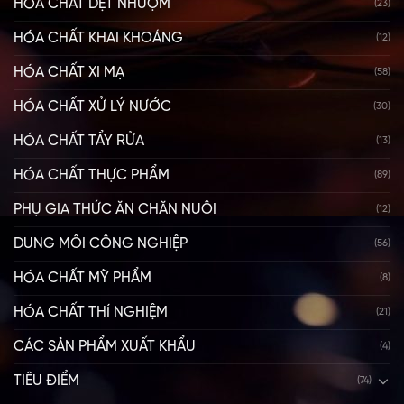
HÓA CHẤT DỆT NHUỘM
(23)
HÓA CHẤT KHAI KHOÁNG
(12)
HÓA CHẤT XI MẠ
(58)
HÓA CHẤT XỬ LÝ NƯỚC
(30)
HÓA CHẤT TẨY RỬA
(13)
HÓA CHẤT THỰC PHẨM
(89)
PHỤ GIA THỨC ĂN CHĂN NUÔI
(12)
DUNG MÔI CÔNG NGHIỆP
(56)
HÓA CHẤT MỸ PHẨM
(8)
HÓA CHẤT THÍ NGHIỆM
(21)
CÁC SẢN PHẨM XUẤT KHẨU
(4)
TIÊU ĐIỂM
(74)