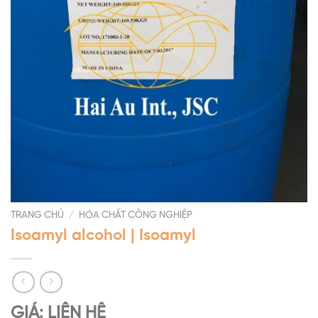
TRANG CHỦ
/
HÓA CHẤT CÔNG NGHIỆP
Isoamyl alcohol | Isoamyl
GIÁ: LIÊN HỆ