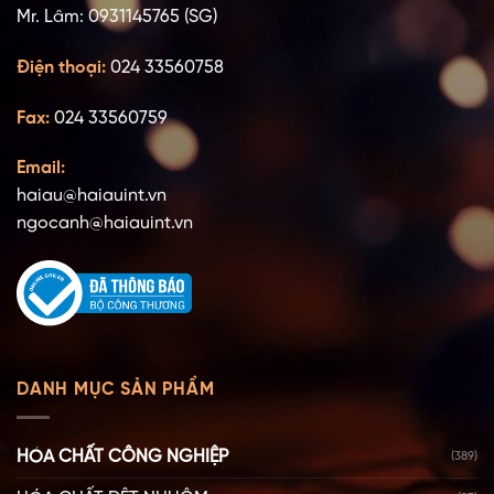
Mr. Lâm: 0931145765 (SG)
Điện thoại:
024 33560758
Fax:
024 33560759
Email:
haiau@haiauint.vn
ngocanh@haiauint.vn
DANH MỤC SẢN PHẨM
HÓA CHẤT CÔNG NGHIỆP
(389)