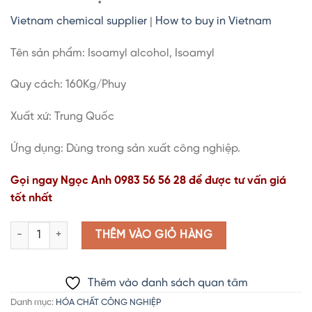
Vietnam chemical supplier
|
How to buy in Vietnam
Tên sản phẩm: Isoamyl alcohol, Isoamyl
Quy cách: 160Kg/Phuy
Xuất xứ: Trung Quốc
Ứng dụng: Dùng trong sản xuất công nghiệp.
Gọi ngay Ngọc Anh 0983 56 56 28 để được tư vấn giá
tốt nhất
Isoamyl alcohol | Isoamyl số lượng
THÊM VÀO GIỎ HÀNG
Thêm vào danh sách quan tâm
Danh mục:
HÓA CHẤT CÔNG NGHIỆP