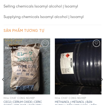
Selling chemicals Isoamyl alcohol | Isoamyl
Supplying chemicals Isoamyl alcohol | Isoamyl
SẢN PHẨM TƯƠNG TỰ
HÓA CHẤT CÔNG NGHIỆP
HÓA CHẤT CÔNG NGHIỆP
CEO2 | CERIUM OXIDE | CERIC
METHANOL | METANOL | BÁN