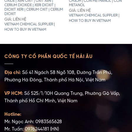
OXIDE | XERI OXIT | OXIT XERI |
CH3OH | CỒN METHANOL | CỒN
CERIUM DIOXIDE | XERI DIOXIT |
METANOL
DIOXIT XERI | CERIUM OXIT | CERIUM
GIÁ: LIÊN HỆ
DIOXIT
|
VIETNAM CHEMICAL SUPPLIER
GIÁ: LIÊN HỆ
HOW TO BUY IN VIETNAM
|
VIETNAM CHEMICAL SUPPLIER
HOW TO BUY IN VIETNAM
CÔNG TY CỔ PHẦN QUỐC TẾ HẢI ÂU
Địa chỉ:
Số 41 Ngách 58 Ngõ 108, Đường Trần Phú,
Phường Hà Đông, Thành phố Hà Nội, Việt Nam
VP HCM:
Số 525/1/10H Quang Trung, Phường Gò Vấp,
Thành phố Hồ Chí Minh, Việt Nam
Hotline:
Mr. Ngọc Anh: 0983565628
Mr. Tuấn: 0976244181 (HN)