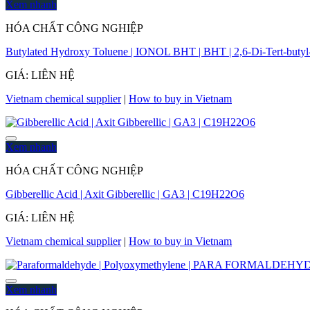
Xem nhanh
HÓA CHẤT CÔNG NGHIỆP
Butylated Hydroxy Toluene | IONOL BHT | BHT | 2,6-Di-Tert-butyl-
GIÁ: LIÊN HỆ
Vietnam chemical supplier
|
How to buy in Vietnam
Xem nhanh
HÓA CHẤT CÔNG NGHIỆP
Gibberellic Acid | Axit Gibberellic | GA3 | C19H22O6
GIÁ: LIÊN HỆ
Vietnam chemical supplier
|
How to buy in Vietnam
Xem nhanh