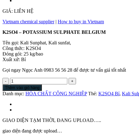
GIÁ: LIÊN HỆ
Vietnam chemical supplier
|
How to buy in Vietnam
K2SO4 – POTASSIUM SULPHATE BELGIUM
Tên gọi: Kali Sunphat, Kali sunfat,
Công thức: K2SO4
Đóng gói: 25 kg/bao
Xuất xứ: Bỉ
Gọi ngay Ngọc Anh 0983 56 56 28 để được tư vấn giá tốt nhất
Kali
Sunphate
Thêm vào giỏ hàng
Bỉ
Danh mục:
HÓA CHẤT CÔNG NGHIỆP
Thẻ:
K2SO4 Bỉ
,
Kali Sul
|
Kali
Sunfate
Bỉ
|
GIAO DIỆN TẠM THỜI, ĐANG UPLOAD…..
Potassium
Sulfate
giao diện đang được upload…
Belgium