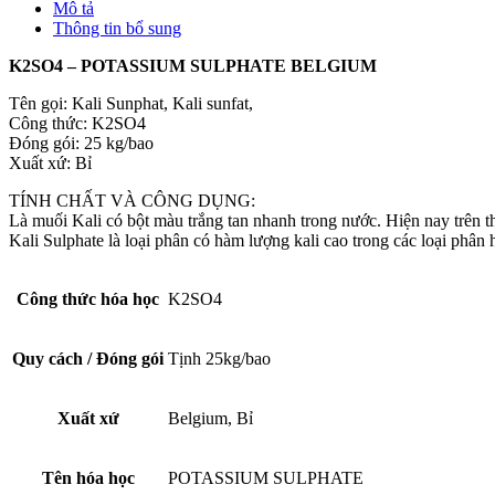
Mô tả
|
Thông tin bổ sung
K2SO4
Bỉ
K2SO4 – POTASSIUM SULPHATE BELGIUM
|
Kali
Tên gọi: Kali Sunphat, Kali sunfat,
Sulphate
Công thức: K2SO4
Bỉ
Đóng gói: 25 kg/bao
|
Xuất xứ: Bỉ
Potassium
Sulphate
TÍNH CHẤT VÀ CÔNG DỤNG:
Belgium
Là muối Kali có bột màu trắng tan nhanh trong nước. Hiện nay trên 
số
Kali Sulphate là loại phân có hàm lượng kali cao trong các loại phân h
lượng
Công thức hóa học
K2SO4
Quy cách / Đóng gói
Tịnh 25kg/bao
Xuất xứ
Belgium, Bỉ
Tên hóa học
POTASSIUM SULPHATE