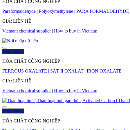
HÓA CHẤT CÔNG NGHIỆP
Paraformaldehyde | Polyoxymethylene | PARA FORMALDEHYDE
GIÁ: LIÊN HỆ
Vietnam chemical supplier
|
How to buy in Vietnam
Xem nhanh
HÓA CHẤT CÔNG NGHIỆP
FERROUS OXALATE | SẮT II OXALAT | IRON OXALATE
GIÁ: LIÊN HỆ
Vietnam chemical supplier
|
How to buy in Vietnam
Xem nhanh
HÓA CHẤT CÔNG NGHIỆP