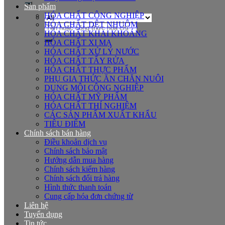
Sản phẩm
HÓA CHẤT CÔNG NGHIỆP
HÓA CHẤT DỆT NHUỘM
Tìm
HÓA CHẤT KHAI KHOÁNG
kiếm:
HÓA CHẤT XI MẠ
HÓA CHẤT XỬ LÝ NƯỚC
HÓA CHẤT TẨY RỬA
HÓA CHẤT THỰC PHẨM
PHỤ GIA THỨC ĂN CHĂN NUÔI
DUNG MÔI CÔNG NGHIỆP
HÓA CHẤT MỸ PHẨM
HÓA CHẤT THÍ NGHIỆM
CÁC SẢN PHẨM XUẤT KHẨU
TIÊU ĐIỂM
Chính sách bán hàng
Điều khoản dịch vụ
Chính sách bảo mật
Hướng dẫn mua hàng
Chính sách kiểm hàng
Chính sách đổi trả hàng
Hình thức thanh toán
Cung cấp hóa đơn chứng từ
Liên hệ
Tuyển dụng
Tin tức