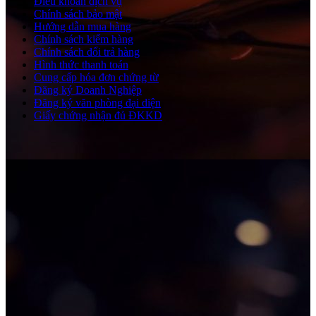
Điều khoản dịch vụ
Chính sách bảo mật
Hướng dẫn mua hàng
Chính sách kiểm hàng
Chính sách đổi trả hàng
Hình thức thanh toán
Cung cấp hóa đơn chứng từ
Đăng ký Doanh Nghiệp
Đăng ký văn phòng đại diện
Giấy chứng nhận đủ ĐKKD