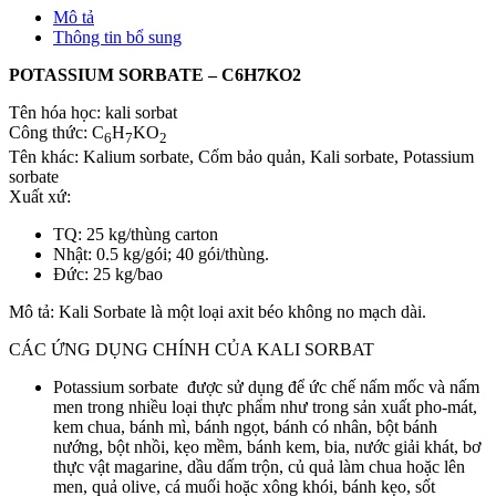
Mô tả
Kali
Thông tin bổ sung
Soocbat
|
POTASSIUM SORBATE – C6H7KO2
Kali
Sorbat
Tên hóa học: kali sorbat
số
Công thức: C
H
KO
lượng
6
7
2
Tên khác: Kalium sorbate, Cốm bảo quản, Kali sorbate, Potassium
sorbate
Xuất xứ:
TQ: 25 kg/thùng carton
Nhật: 0.5 kg/gói; 40 gói/thùng.
Đức: 25 kg/bao
Mô tả: Kali Sorbate là một loại axit béo không no mạch dài.
CÁC ỨNG DỤNG CHÍNH CỦA KALI SORBAT
Potassium sorbate được sử dụng để ức chế nấm mốc và nấm
men trong nhiều loại thực phẩm như trong sản xuất pho-mát,
kem chua, bánh mì, bánh ngọt, bánh có nhân, bột bánh
nướng, bột nhồi, kẹo mềm, bánh kem, bia, nước giải khát, bơ
thực vật magarine, dầu dấm trộn, củ quả làm chua hoặc lên
men, quả olive, cá muối hoặc xông khói, bánh kẹo, sốt