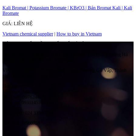
Kali Bromat | Potassium Bromate | KBrO3 | Bán Bromat Kali | Kali
Bromate
GIÁ: LIÊN HỆ
Vietnam chemical supplier
|
How to buy in Vietnam
CÔNG TY CỔ PHẦN QUỐC TẾ HẢI ÂU
Địa chỉ:
Số 41 Ngách 58 Ngõ 108, Đường Trần Phú, Phường Hà
Đông, Thành phố Hà Nội, Việt Nam
VP HCM:
Số 525/1/10H Quang Trung, Phường Gò Vấp, Thành
phố Hồ Chí Minh, Việt Nam
Hotline:
Mr. Ngọc Anh: 0983565628
Mr. Tuấn: 0976244181 (HN)
Mr. Lâm: 0931145765 (SG)
Điện thoại:
024 33560758
Fax:
024 33560759
Email: