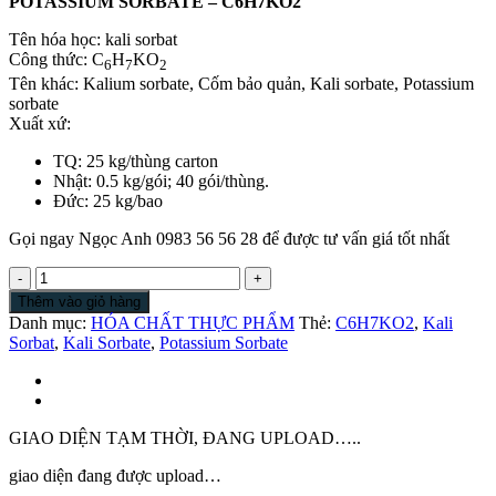
POTASSIUM SORBATE – C6H7KO2
Tên hóa học: kali sorbat
Công thức: C
H
KO
6
7
2
Tên khác: Kalium sorbate, Cốm bảo quản, Kali sorbate, Potassium
sorbate
Xuất xứ:
TQ: 25 kg/thùng carton
Nhật: 0.5 kg/gói; 40 gói/thùng.
Đức: 25 kg/bao
Gọi ngay Ngọc Anh 0983 56 56 28 để được tư vấn giá tốt nhất
Potassium
Sorbate
Thêm vào giỏ hàng
|
Danh mục:
HÓA CHẤT THỰC PHẨM
Thẻ:
C6H7KO2
,
Kali
Kali
Sorbat
,
Kali Sorbate
,
Potassium Sorbate
Sorbate
|
C6H7KO2
|
Potassium
GIAO DIỆN TẠM THỜI, ĐANG UPLOAD…..
Sorbate
Granular
giao diện đang được upload…
|