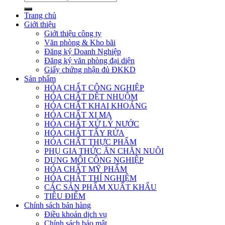
kiếm:
Trang chủ
Giới thiệu
Giới thiệu công ty
Văn phòng & Kho bãi
Đăng ký Doanh Nghiệp
Đăng ký văn phòng đại diện
Giấy chứng nhận đủ ĐKKD
Sản phẩm
HÓA CHẤT CÔNG NGHIỆP
HÓA CHẤT DỆT NHUỘM
HÓA CHẤT KHAI KHOÁNG
HÓA CHẤT XI MẠ
HÓA CHẤT XỬ LÝ NƯỚC
HÓA CHẤT TẨY RỬA
HÓA CHẤT THỰC PHẨM
PHỤ GIA THỨC ĂN CHĂN NUÔI
DUNG MÔI CÔNG NGHIỆP
HÓA CHẤT MỸ PHẨM
HÓA CHẤT THÍ NGHIỆM
CÁC SẢN PHẨM XUẤT KHẨU
TIÊU ĐIỂM
Chính sách bán hàng
Điều khoản dịch vụ
Chính sách bảo mật