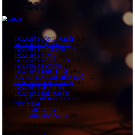
haiau@haiauint.vn
ngocanh@haiauint.vn
Danh mục sản phẩm
HÓA CHẤT CÔNG NGHIỆP
(389)
HÓA CHẤT DỆT NHUỘM
(23)
HÓA CHẤT KHAI KHOÁNG
(12)
HÓA CHẤT XI MẠ
(58)
HÓA CHẤT XỬ LÝ NƯỚC
(30)
HÓA CHẤT TẨY RỬA
(13)
HÓA CHẤT THỰC PHẨM
(89)
PHỤ GIA THỨC ĂN CHĂN NUÔI
(12)
DUNG MÔI CÔNG NGHIỆP
(56)
HÓA CHẤT MỸ PHẨM
(8)
HÓA CHẤT THÍ NGHIỆM
(21)
CÁC SẢN PHẨM XUẤT KHẨU
(4)
TIÊU ĐIỂM
(74)
HÀNG MỚI VỀ
(21)
HÀNG BÁN CHẠY
(28)
CHÍNH SÁCH BÁN HÀNG