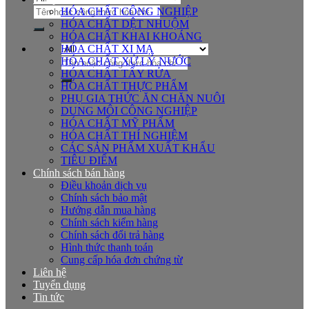
Tìm
HÓA CHẤT CÔNG NGHIỆP
kiếm:
HÓA CHẤT DỆT NHUỘM
HÓA CHẤT KHAI KHOÁNG
HÓA CHẤT XI MẠ
Tìm
HÓA CHẤT XỬ LÝ NƯỚC
kiếm:
HÓA CHẤT TẨY RỬA
HÓA CHẤT THỰC PHẨM
PHỤ GIA THỨC ĂN CHĂN NUÔI
DUNG MÔI CÔNG NGHIỆP
HÓA CHẤT MỸ PHẨM
HÓA CHẤT THÍ NGHIỆM
CÁC SẢN PHẨM XUẤT KHẨU
TIÊU ĐIỂM
Chính sách bán hàng
Điều khoản dịch vụ
Chính sách bảo mật
Hướng dẫn mua hàng
Chính sách kiểm hàng
Chính sách đổi trả hàng
Hình thức thanh toán
Cung cấp hóa đơn chứng từ
Liên hệ
Tuyển dụng
Tin tức