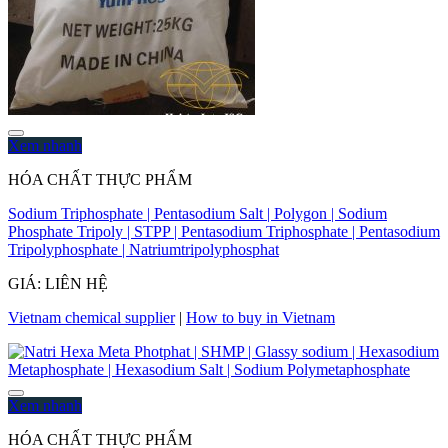
Xem nhanh
HÓA CHẤT THỰC PHẨM
Sodium Triphosphate | Pentasodium Salt | Polygon | Sodium
Phosphate Tripoly | STPP | Pentasodium Triphosphate | Pentasodium
Tripolyphosphate | Natriumtripolyphosphat
GIÁ: LIÊN HỆ
Vietnam chemical supplier
|
How to buy in Vietnam
Xem nhanh
HÓA CHẤT THỰC PHẨM