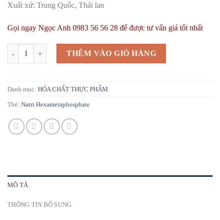
Xuất xứ: Trung Quốc, Thái lan
Gọi ngay Ngọc Anh 0983 56 56 28 để được tư vấn giá tốt nhất
Natri Hexa Meta Photphat | SHMP | Glassy sodium | Hexasodium Meta
THÊM VÀO GIỎ HÀNG
Danh mục:
HÓA CHẤT THỰC PHẨM
Thẻ:
Natri Hexametaphosphate
MÔ TẢ
THÔNG TIN BỔ SUNG