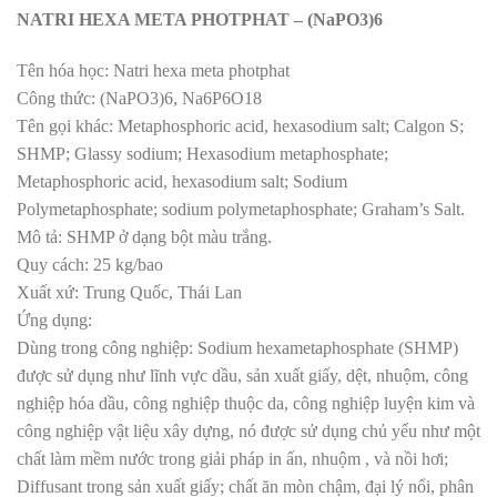
NATRI HEXA META PHOTPHAT – (NaPO3)6
Tên hóa học: Natri hexa meta photphat
Công thức: (NaPO3)6, Na6P6O18
Tên gọi khác: Metaphosphoric acid, hexasodium salt; Calgon S;
SHMP; Glassy sodium; Hexasodium metaphosphate;
Metaphosphoric acid, hexasodium salt; Sodium
Polymetaphosphate; sodium polymetaphosphate; Graham’s Salt.
Mô tả: SHMP ở dạng bột màu trắng.
Quy cách: 25 kg/bao
Xuất xứ: Trung Quốc, Thái Lan
Ứng dụng:
Dùng trong công nghiệp: Sodium hexametaphosphate (SHMP)
được sử dụng như lĩnh vực dầu, sản xuất giấy, dệt, nhuộm, công
nghiệp hóa dầu, công nghiệp thuộc da, công nghiệp luyện kim và
công nghiệp vật liệu xây dựng, nó được sử dụng chủ yếu như một
chất làm mềm nước trong giải pháp in ấn, nhuộm , và nồi hơi;
Diffusant trong sản xuất giấy; chất ăn mòn chậm, đại lý nổi, phân