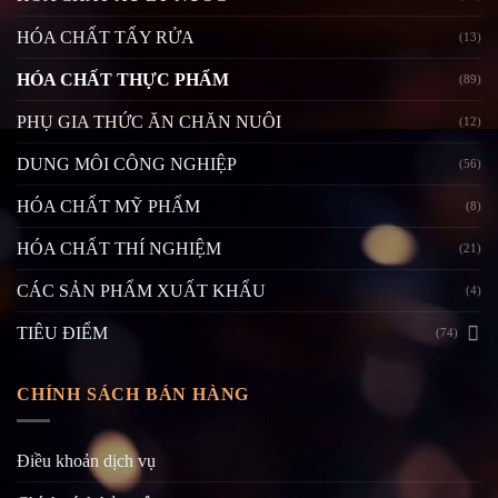
HÓA CHẤT TẨY RỬA
(13)
HÓA CHẤT THỰC PHẨM
(89)
PHỤ GIA THỨC ĂN CHĂN NUÔI
(12)
DUNG MÔI CÔNG NGHIỆP
(56)
HÓA CHẤT MỸ PHẨM
(8)
HÓA CHẤT THÍ NGHIỆM
(21)
CÁC SẢN PHẨM XUẤT KHẨU
(4)
TIÊU ĐIỂM
(74)
CHÍNH SÁCH BÁN HÀNG
Điều khoản dịch vụ