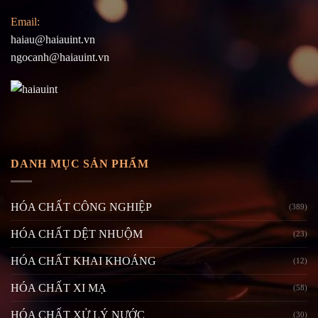
Email:
haiau@haiauint.vn
ngocanh@haiauint.vn
DANH MỤC SẢN PHẨM
HÓA CHẤT CÔNG NGHIỆP
(389)
HÓA CHẤT DỆT NHUỘM
(23)
HÓA CHẤT KHAI KHOÁNG
(12)
HÓA CHẤT XI MẠ
(58)
HÓA CHẤT XỬ LÝ NƯỚC
(30)