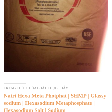
TRANG CHỦ
/
HÓA CHẤT THỰC PHẨM
Natri Hexa Meta Photphat | SHMP | Glassy
sodium | Hexasodium Metaphosphate |
Hexasodium Salt | Sodium