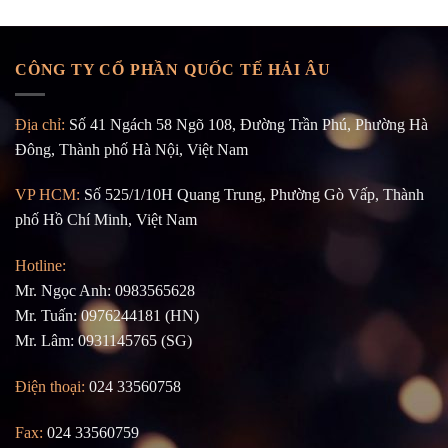
CÔNG TY CỔ PHẦN QUỐC TẾ HẢI ÂU
Địa chỉ:
Số 41 Ngách 58 Ngõ 108, Đường Trần Phú, Phường Hà
Đông, Thành phố Hà Nội, Việt Nam
VP HCM:
Số 525/1/10H Quang Trung, Phường Gò Vấp, Thành
phố Hồ Chí Minh, Việt Nam
Hotline:
Mr. Ngọc Anh: 0983565628
Mr. Tuấn: 0976244181 (HN)
Mr. Lâm: 0931145765 (SG)
Điện thoại:
024 33560758
Fax:
024 33560759