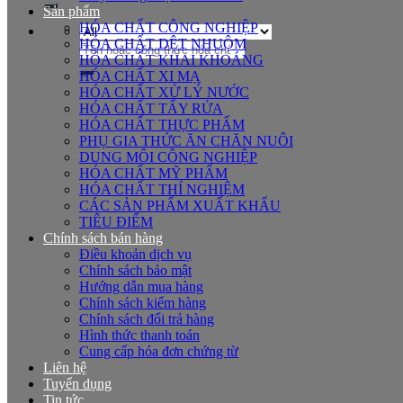
Sản phẩm
HÓA CHẤT CÔNG NGHIỆP
HÓA CHẤT DỆT NHUỘM
Tìm
HÓA CHẤT KHAI KHOÁNG
kiếm:
HÓA CHẤT XI MẠ
HÓA CHẤT XỬ LÝ NƯỚC
HÓA CHẤT TẨY RỬA
HÓA CHẤT THỰC PHẨM
PHỤ GIA THỨC ĂN CHĂN NUÔI
DUNG MÔI CÔNG NGHIỆP
HÓA CHẤT MỸ PHẨM
HÓA CHẤT THÍ NGHIỆM
CÁC SẢN PHẨM XUẤT KHẨU
TIÊU ĐIỂM
Chính sách bán hàng
Điều khoản dịch vụ
Chính sách bảo mật
Hướng dẫn mua hàng
Chính sách kiểm hàng
Chính sách đổi trả hàng
Hình thức thanh toán
Cung cấp hóa đơn chứng từ
Liên hệ
Tuyển dụng
Tin tức