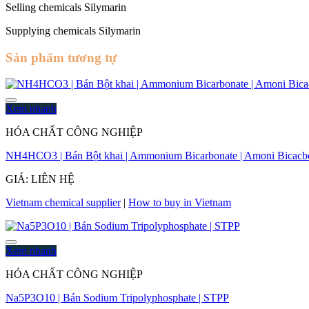
Selling chemicals Silymarin
Supplying chemicals Silymarin
Sản phẩm tương tự
Xem nhanh
HÓA CHẤT CÔNG NGHIỆP
NH4HCO3 | Bán Bột khai | Ammonium Bicarbonate | Amoni Bicacb
GIÁ: LIÊN HỆ
Vietnam chemical supplier
|
How to buy in Vietnam
Xem nhanh
HÓA CHẤT CÔNG NGHIỆP
Na5P3O10 | Bán Sodium Tripolyphosphate | STPP