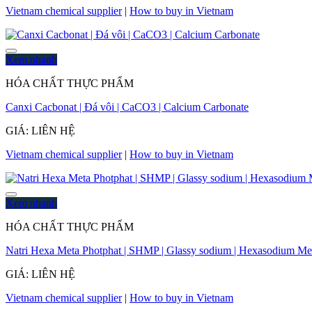
Vietnam chemical supplier
|
How to buy in Vietnam
Xem nhanh
HÓA CHẤT THỰC PHẨM
Canxi Cacbonat | Đá vôi | CaCO3 | Calcium Carbonate
GIÁ: LIÊN HỆ
Vietnam chemical supplier
|
How to buy in Vietnam
Xem nhanh
HÓA CHẤT THỰC PHẨM
Natri Hexa Meta Photphat | SHMP | Glassy sodium | Hexasodium Me
GIÁ: LIÊN HỆ
Vietnam chemical supplier
|
How to buy in Vietnam