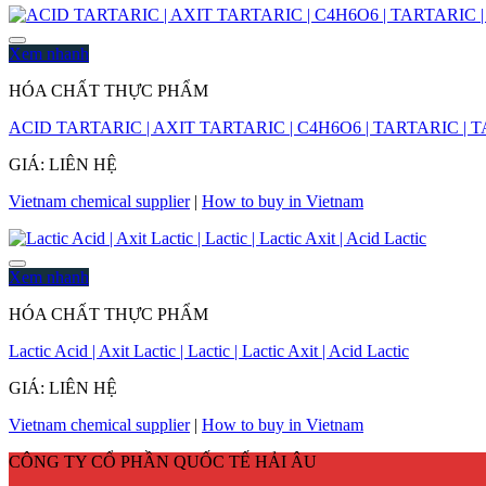
Xem nhanh
HÓA CHẤT THỰC PHẨM
ACID TARTARIC | AXIT TARTARIC | C4H6O6 | TARTARIC | 
GIÁ: LIÊN HỆ
Vietnam chemical supplier
|
How to buy in Vietnam
Xem nhanh
HÓA CHẤT THỰC PHẨM
Lactic Acid | Axit Lactic | Lactic | Lactic Axit | Acid Lactic
GIÁ: LIÊN HỆ
Vietnam chemical supplier
|
How to buy in Vietnam
CÔNG TY CỔ PHẦN QUỐC TẾ HẢI ÂU