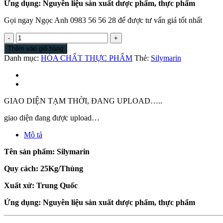
Ứng dụng: Nguyên liệu sản xuất dược phẩm, thực phẩm
Gọi ngay Ngọc Anh 0983 56 56 28 để được tư vấn giá tốt nhất
Silymarin
số
Thêm vào giỏ hàng
lượng
Danh mục:
HÓA CHẤT THỰC PHẨM
Thẻ:
Silymarin
GIAO DIỆN TẠM THỜI, ĐANG UPLOAD…..
giao diện đang được upload…
Mô tả
Tên sản phẩm: Silymarin
Quy cách: 25Kg/Thùng
Xuất xứ: Trung Quốc
Ứng dụng: Nguyên liệu sản xuất dược phẩm, thực phẩm