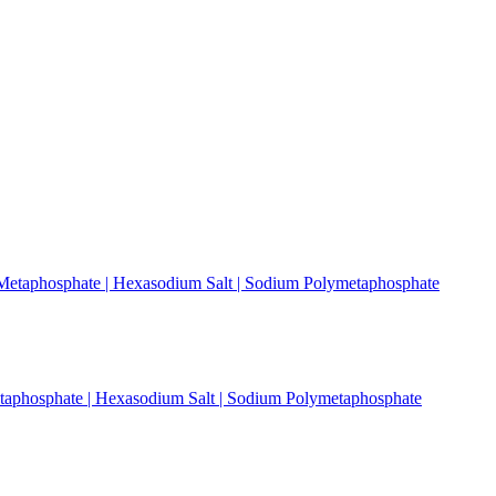
taphosphate | Hexasodium Salt | Sodium Polymetaphosphate