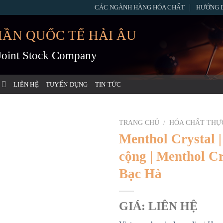
CÁC NGÀNH HÀNG HÓA CHẤT
HƯỚNG 
HẦN QUỐC TẾ HẢI ÂU
 Joint Stock Company
LIÊN HỆ
TUYỂN DỤNG
TIN TỨC
TRANG CHỦ
/
HÓA CHẤT THỰ
Menthol Crystal |
cộng | Menthol Cr
Bạc Hà
GIÁ: LIÊN HỆ