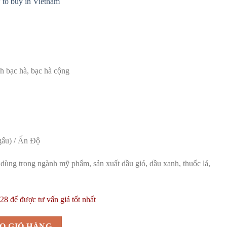
to buy in Vietnam
h bạc hà, bạc hà cộng
gấu) / Ấn Độ
dùng trong ngành mỹ phẩm, sản xuất dầu gió, dầu xanh, thuốc lá,
8 để được tư vấn giá tốt nhất
inh Bạc Hà | Bạc hà cộng | Menthol Crystals | Tinh dầu Bạc Hà | Menthol
O GIỎ HÀNG