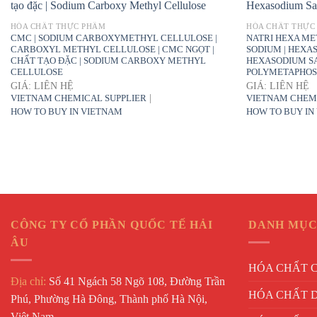
HÓA CHẤT THỰC PHẨM
HÓA CHẤT THỰC
CMC | SODIUM CARBOXYMETHYL CELLULOSE |
NATRI HEXA MET
CARBOXYL METHYL CELLULOSE | CMC NGỌT |
SODIUM | HEXA
CHẤT TẠO ĐẶC | SODIUM CARBOXY METHYL
HEXASODIUM SA
CELLULOSE
POLYMETAPHOS
GIÁ: LIÊN HỆ
GIÁ: LIÊN HỆ
|
VIETNAM CHEMICAL SUPPLIER
VIETNAM CHEM
HOW TO BUY IN VIETNAM
HOW TO BUY IN
CÔNG TY CỔ PHẦN QUỐC TẾ HẢI
DANH MỤC
ÂU
HÓA CHẤT 
Địa chỉ:
Số 41 Ngách 58 Ngõ 108, Đường Trần
HÓA CHẤT 
Phú, Phường Hà Đông, Thành phố Hà Nội,
Việt Nam