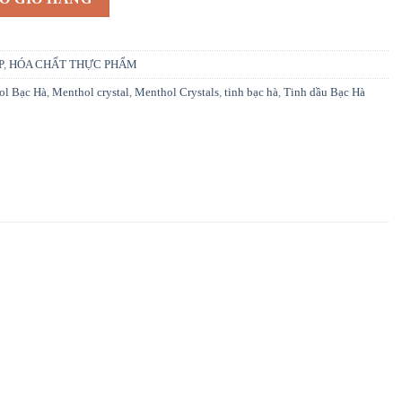
P
,
HÓA CHẤT THỰC PHẨM
ol Bạc Hà
,
Menthol crystal
,
Menthol Crystals
,
tinh bạc hà
,
Tinh dầu Bạc Hà