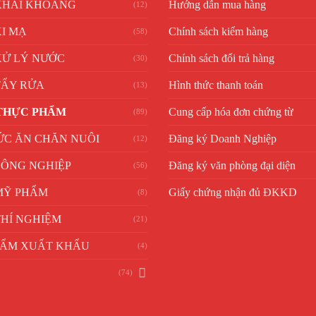
KHAI KHOÁNG
Hướng dẫn mua hàng
(12)
I MẠ
Chính sách kiểm hàng
(58)
XỬ LÝ NƯỚC
Chính sách đổi trả hàng
(30)
TẨY RỬA
Hình thức thanh toán
(13)
THỰC PHẨM
Cung cấp hóa đơn chứng từ
(89)
ỨC ĂN CHĂN NUÔI
Đăng ký Doanh Nghiệp
(12)
CÔNG NGHIỆP
Đăng ký văn phòng đại diện
(56)
MỸ PHẨM
Giấy chứng nhận đủ ĐKKD
(8)
HÍ NGHIỆM
(21)
HẨM XUẤT KHẨU
(4)
(74)