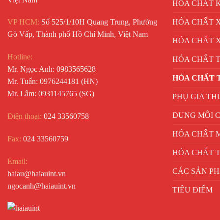
HÓA CHẤT 
HÓA CHẤT X
VP HCM:
Số 525/1/10H Quang Trung, Phường
Gò Vấp, Thành phố Hồ Chí Minh, Việt Nam
HÓA CHẤT 
Hotline:
HÓA CHẤT 
Mr. Ngọc Anh: 0983565628
HÓA CHẤT 
Mr. Tuấn: 0976244181 (HN)
Mr. Lâm: 0931145765 (SG)
PHỤ GIA TH
DUNG MÔI 
Điện thoại:
024 33560758
HÓA CHẤT 
Fax:
024 33560759
HÓA CHẤT T
Email:
CÁC SẢN P
haiau@haiauint.vn
ngocanh@haiauint.vn
TIÊU ĐIỂM