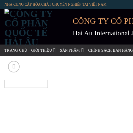
Skip
NHÀ CUNG CẤP HÓA CHẤT CHUYÊN NGHIỆP TẠI VIỆT NAM
to
content
CÔNG TY CỔ P
Hai Au International
TRANG CHỦ
GIỚI THIỆU
SẢN PHẨM
CHÍNH SÁCH BÁN HÀNG