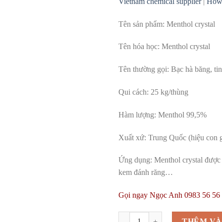
Vietnam chemical supplier
|
How 
Tên sản phẩm: Menthol crystal
Tên hóa học: Menthol crystal
Tên thường gọi: Bạc hà băng, tin
Qui cách: 25 kg/thùng
Hàm lượng: Menthol 99,5%
Xuất xứ: Trung Quốc (hiệu con 
Ứng dụng: Menthol crystal được 
kem đánh răng…
Gọi ngay Ngọc Anh 0983 56 56 2
Menthol Crystal | Bạc Hà Băng | T
THÊM VÀ