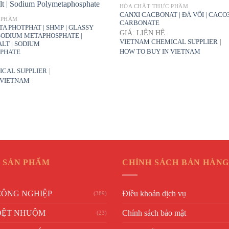
HÓA CHẤT THỰC PHẨM
CANXI CACBONAT | ĐÁ VÔI | CACO
 PHẨM
CARBONATE
A PHOTPHAT | SHMP | GLASSY
GIÁ: LIÊN HỆ
SODIUM METAPHOSPHATE |
|
VIETNAM CHEMICAL SUPPLIER
LT | SODIUM
HOW TO BUY IN VIETNAM
PHATE
|
ICAL SUPPLIER
 VIETNAM
 SẢN PHẨM
CHÍNH SÁCH BÁN HÀN
CÔNG NGHIỆP
Điều khoản dịch vụ
(389)
DỆT NHUỘM
Chính sách bảo mật
(23)