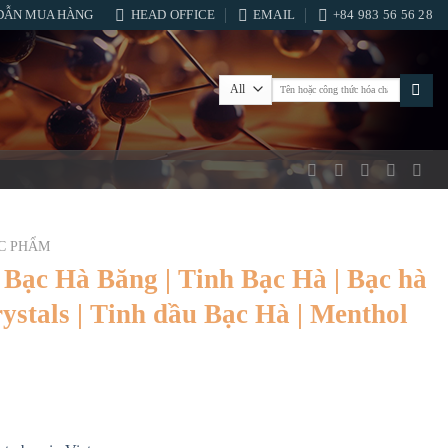
DẪN MUA HÀNG
HEAD OFFICE
EMAIL
+84 983 56 56 28
Tìm
kiếm:
C PHẨM
 Bạc Hà Băng | Tinh Bạc Hà | Bạc hà
ystals | Tinh dầu Bạc Hà | Menthol