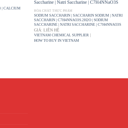
3 | CALCIUM
HÓA CHẤT THỰC PHẨM
SODIUM SACCHARIN | SACCHARIN SODIUM | NATRI
SACCHARIN | C7H4NNAO3S.2H2O | SODIUM
SACCHARINE | NATRI SACCHARINE | C7H4NNAO3S
GIÁ: LIÊN HỆ
|
VIETNAM CHEMICAL SUPPLIER
HOW TO BUY IN VIETNAM
G