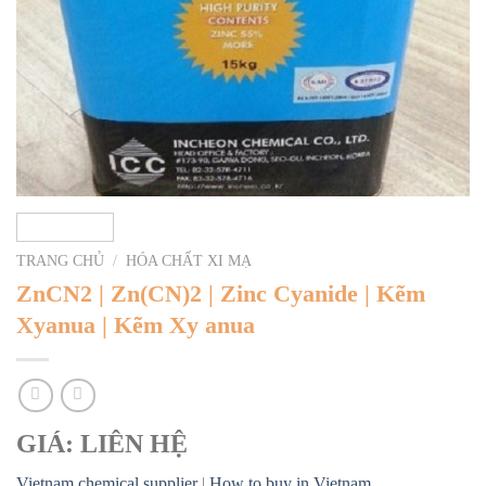
TRANG CHỦ
/
HÓA CHẤT XI MẠ
ZnCN2 | Zn(CN)2 | Zinc Cyanide | Kẽm
Xyanua | Kẽm Xy anua
GIÁ: LIÊN HỆ
Vietnam chemical supplier
|
How to buy in Vietnam