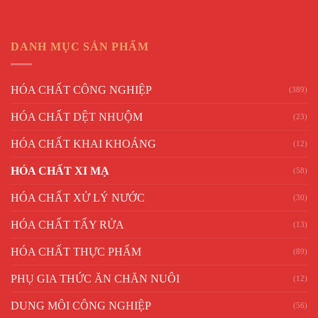
DANH MỤC SẢN PHẨM
HÓA CHẤT CÔNG NGHIỆP
(389)
HÓA CHẤT DỆT NHUỘM
(23)
HÓA CHẤT KHAI KHOÁNG
(12)
HÓA CHẤT XI MẠ
(58)
HÓA CHẤT XỬ LÝ NƯỚC
(30)
HÓA CHẤT TẨY RỬA
(13)
HÓA CHẤT THỰC PHẨM
(89)
PHỤ GIA THỨC ĂN CHĂN NUÔI
(12)
DUNG MÔI CÔNG NGHIỆP
(56)