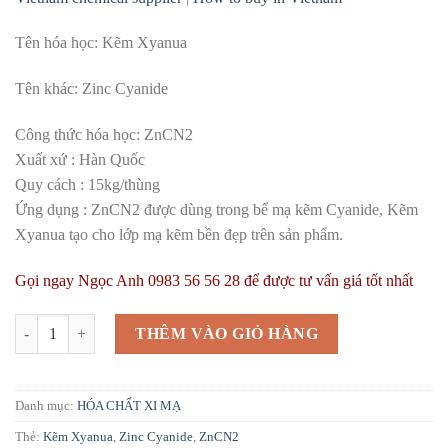
Tên hóa học: Kẽm Xyanua
Tên khác: Zinc Cyanide
Công thức hóa học: ZnCN2
Xuất xứ : Hàn Quốc
Quy cách : 15kg/thùng
Ứng dụng : ZnCN2 được dùng trong bể mạ kẽm Cyanide, Kẽm
Xyanua tạo cho lớp mạ kẽm bền đẹp trên sản phẩm.
Gọi ngay Ngọc Anh 0983 56 56 28 để được tư vấn giá tốt nhất
ZnCN2 | Zn(CN)2 | Zinc Cyanide | Kẽm Xyanua | Kẽm Xy anua số lượ
THÊM VÀO GIỎ HÀNG
Danh mục:
HÓA CHẤT XI MẠ
Thẻ:
Kẽm Xyanua
,
Zinc Cyanide
,
ZnCN2