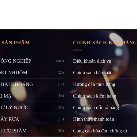
 SẢN PHẨM
CHÍNH SÁCH BÁN HÀN
CÔNG NGHIỆP
Điều khoản dịch vụ
(389)
DỆT NHUỘM
Chính sách bảo mật
(23)
KHAI KHOÁNG
Hướng dẫn mua hàng
(12)
I MẠ
Chính sách kiểm hàng
(58)
XỬ LÝ NƯỚC
Chính sách đổi trả hàng
(30)
TẨY RỬA
Hình thức thanh toán
(13)
THỰC PHẨM
Cung cấp hóa đơn chứng từ
(89)