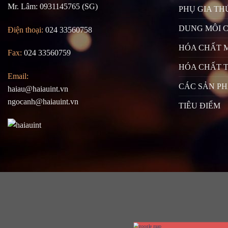
Mr. Lâm: 0931145765 (SG)
PHỤ GIA TH
DUNG MÔI 
Điện thoại:
024 33560758
HÓA CHẤT 
Fax:
024 33560759
HÓA CHẤT T
Email:
CÁC SẢN P
haiau@haiauint.vn
ngocanh@haiauint.vn
TIÊU ĐIỂM