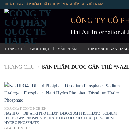
Skip
NHÀ CUNG CẤP HÓA CHẤT CHUYÊN NGHIỆP TẠI VIỆT NAM
to
content
CÔNG TY CỔ P
Hai Au International
TRANG CHỦ
GIỚI THIỆU
SẢN PHẨM
CHÍNH SÁCH BÁN HÀNG
TRANG CHỦ
/
SẢN PHẨM ĐƯỢC GẮN THẺ “NA2
HÓA CHẤT CÔNG NGHIỆP
NA2HPO4 | DINATRI PHOTPHAT | DISODIUM PHOSPHATE | SODIUM
HYDROGEN PHOSPHATE | NATRI HYDRO PHOTPHAT | DISODIUM
HYDRO PHOSPHATE
GIÁ: LIÊN HỆ