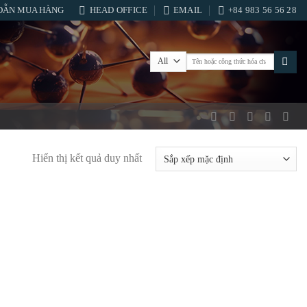
DẪN MUA HÀNG
HEAD OFFICE
EMAIL
+84 983 56 56 28
Tìm
kiếm:
Hiển thị kết quả duy nhất