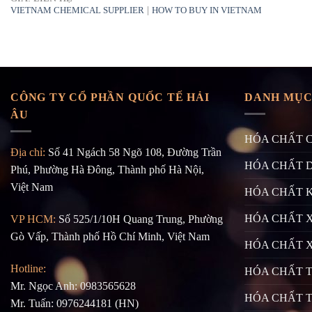
|
VIETNAM CHEMICAL SUPPLIER
HOW TO BUY IN VIETNAM
CÔNG TY CỔ PHẦN QUỐC TẾ HẢI
DANH MỤC
ÂU
HÓA CHẤT 
Địa chỉ:
Số 41 Ngách 58 Ngõ 108, Đường Trần
HÓA CHẤT 
Phú, Phường Hà Đông, Thành phố Hà Nội,
Việt Nam
HÓA CHẤT 
HÓA CHẤT X
VP HCM:
Số 525/1/10H Quang Trung, Phường
Gò Vấp, Thành phố Hồ Chí Minh, Việt Nam
HÓA CHẤT 
Hotline:
HÓA CHẤT 
Mr. Ngọc Anh: 0983565628
HÓA CHẤT 
Mr. Tuấn: 0976244181 (HN)