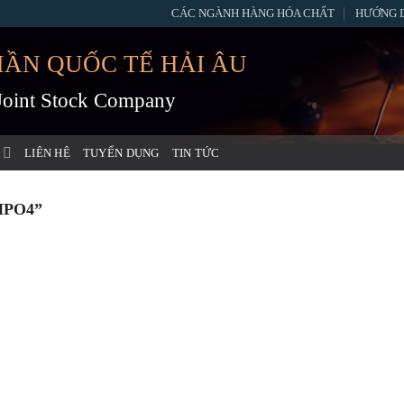
CÁC NGÀNH HÀNG HÓA CHẤT
HƯỚNG 
HẦN QUỐC TẾ HẢI ÂU
 Joint Stock Company
LIÊN HỆ
TUYỂN DỤNG
TIN TỨC
HPO4”