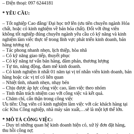
– Điện thoại: 097 6244181
* YÊU CẦU:
– Tốt nghiệp Cao đẳng/ Đại học trở lên (ưu tiên chuyên ngành Hóa
chất, hoặc có kinh nghiệm về bán hóa chất). Đối với ứng viên
không tốt nghiệp đúng chuyên ngành yêu cầu có kỹ năng và kinh
nghiệm làm viêc thực tế trong lĩnh vực phát triển kinh doanh, bán
hàng tương tự.
– Tác phong nhanh nhẹn, lịch thiệp, hòa nhã
– Có kỹ năng giao tiếp, thuyết phục
– Có kỹ năng tư vấn bán hàng, đàm phán, thương lượng
– Tự tin, năng động, đam mê kinh doanh.
– Có kinh nghiệm ít nhất 01 năm tại vị trí nhân viên kinh doanh, bán
hàng hoặc các vị trí có liên quan
– Nhiệt tình, nhanh nhẹn, nhạy bén
– Chịu được áp lực công việc cao, làm việc theo nhóm
– Tinh thần trách nhiệm cao với công việc và kết quả.
– Chăm chỉ, cẩn thận trong công việc
Ưu tiên: Ứng viên có kinh nghiệm làm việc với các khách hàng tại
các Khu Công nghiệp, nhà máy sản xuất,…sẽ là một lợi thế lớn.
* MÔ TẢ CÔNG VIỆC:
– Duy trì những quan hệ kinh doanh hiện có, xử lý đơn đặt hàng,
thu hồi công nợ;