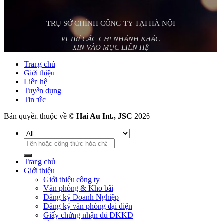
TRỤ SỞ CHÍNH CÔNG TY TẠI HÀ NỘI
VỊ TRÍ CÁC CHI NHÁNH KHÁC
XIN VÀO MỤC LIÊN HỆ
Trang chủ
Giới thiệu
Liên hệ
Tuyển dụng
Tin tức
Bản quyền thuộc về ©
Hai Au Int., JSC
2026
Tìm
kiếm:
Trang chủ
Giới thiệu
Giới thiệu công ty
Văn phòng & Kho bãi
Đăng ký Doanh Nghiệp
Đăng ký văn phòng đại diện
Giấy chứng nhận đủ ĐKKD