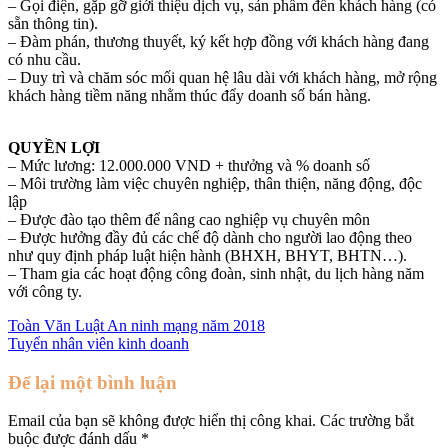
– Gọi điện, gặp gỡ giới thiệu dịch vụ, sản phẩm đến khách hàng (có
sẵn thông tin).
– Đàm phán, thương thuyết, ký kết hợp đồng với khách hàng đang
có nhu cầu.
– Duy trì và chăm sóc mối quan hệ lâu dài với khách hàng, mở rộng
khách hàng tiềm năng nhằm thúc đẩy doanh số bán hàng.
QUYỀN LỢI
– Mức lương: 12.000.000 VND + thưởng và % doanh số
– Môi trường làm việc chuyên nghiệp, thân thiện, năng động, độc
lập
– Được đào tạo thêm để nâng cao nghiệp vụ chuyên môn
– Được hưởng đầy đủ các chế độ dành cho người lao động theo
như quy định pháp luật hiện hành (BHXH, BHYT, BHTN…).
– Tham gia các hoạt động công đoàn, sinh nhật, du lịch hàng năm
với công ty.
Toàn Văn Luật An ninh mạng năm 2018
Tuyển nhân viên kinh doanh
Để lại một bình luận
Email của bạn sẽ không được hiển thị công khai.
Các trường bắt
buộc được đánh dấu
*