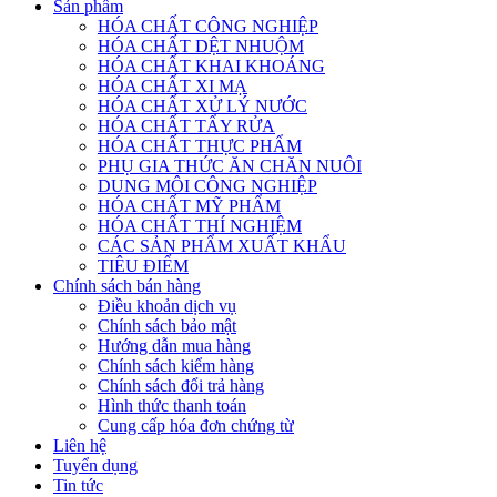
Sản phẩm
HÓA CHẤT CÔNG NGHIỆP
HÓA CHẤT DỆT NHUỘM
HÓA CHẤT KHAI KHOÁNG
HÓA CHẤT XI MẠ
HÓA CHẤT XỬ LÝ NƯỚC
HÓA CHẤT TẨY RỬA
HÓA CHẤT THỰC PHẨM
PHỤ GIA THỨC ĂN CHĂN NUÔI
DUNG MÔI CÔNG NGHIỆP
HÓA CHẤT MỸ PHẨM
HÓA CHẤT THÍ NGHIỆM
CÁC SẢN PHẨM XUẤT KHẨU
TIÊU ĐIỂM
Chính sách bán hàng
Điều khoản dịch vụ
Chính sách bảo mật
Hướng dẫn mua hàng
Chính sách kiểm hàng
Chính sách đổi trả hàng
Hình thức thanh toán
Cung cấp hóa đơn chứng từ
Liên hệ
Tuyển dụng
Tin tức