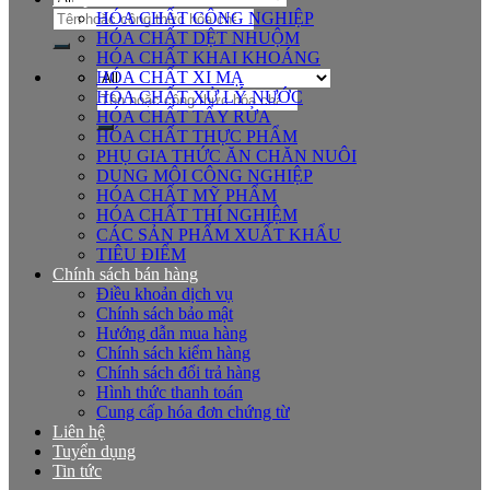
Tìm
HÓA CHẤT CÔNG NGHIỆP
kiếm:
HÓA CHẤT DỆT NHUỘM
HÓA CHẤT KHAI KHOÁNG
HÓA CHẤT XI MẠ
Tìm
HÓA CHẤT XỬ LÝ NƯỚC
kiếm:
HÓA CHẤT TẨY RỬA
HÓA CHẤT THỰC PHẨM
PHỤ GIA THỨC ĂN CHĂN NUÔI
DUNG MÔI CÔNG NGHIỆP
HÓA CHẤT MỸ PHẨM
HÓA CHẤT THÍ NGHIỆM
CÁC SẢN PHẨM XUẤT KHẨU
TIÊU ĐIỂM
Chính sách bán hàng
Điều khoản dịch vụ
Chính sách bảo mật
Hướng dẫn mua hàng
Chính sách kiểm hàng
Chính sách đổi trả hàng
Hình thức thanh toán
Cung cấp hóa đơn chứng từ
Liên hệ
Tuyển dụng
Tin tức