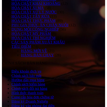
HÓA CHẤT KHAI KHOÁNG
(12)
HÓA CHẤT XI MẠ
(58)
HÓA CHẤT XỬ LÝ NƯỚC
(30)
HÓA CHẤT TẨY RỬA
(13)
HÓA CHẤT THỰC PHẨM
(89)
PHỤ GIA THỨC ĂN CHĂN NUÔI
(12)
DUNG MÔI CÔNG NGHIỆP
(56)
HÓA CHẤT MỸ PHẨM
(8)
HÓA CHẤT THÍ NGHIỆM
(21)
CÁC SẢN PHẨM XUẤT KHẨU
(4)
TIÊU ĐIỂM
(74)
HÀNG MỚI VỀ
(21)
HÀNG BÁN CHẠY
(28)
CHÍNH SÁCH BÁN HÀNG
Điều khoản dịch vụ
Chính sách bảo mật
Hướng dẫn mua hàng
Chính sách kiểm hàng
Chính sách đổi trả hàng
Hình thức thanh toán
Cung cấp hóa đơn chứng từ
Đăng ký Doanh Nghiệp
Đăng ký văn phòng đại diện