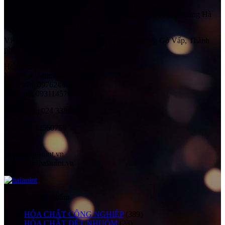
Địa chỉ:
Số 41 Ngách 58 Ngõ 108, Đường Trần Phú, Phường Hà
Đông, Thành phố Hà Nội, Việt Nam
VP HCM:
Số 525/1/10H Quang Trung, Phường Gò Vấp, Thành
phố Hồ Chí Minh, Việt Nam
Hotline:
Mr. Ngọc Anh: 0983565628
Mr. Tuấn: 0976244181 (HN)
Mr. Lâm: 0931145765 (SG)
Điện thoại:
024 33560758
Fax:
024 33560759
Email:
haiau@haiauint.vn
ngocanh@haiauint.vn
Danh mục sản phẩm
HÓA CHẤT CÔNG NGHIỆP
(389)
HÓA CHẤT DỆT NHUỘM
(23)