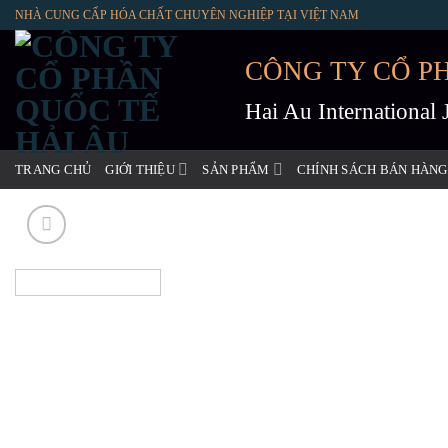
Skip
NHÀ CUNG CẤP HÓA CHẤT CHUYÊN NGHIỆP TẠI VIỆT NAM
to
content
CÔNG TY CỔ P
Hai Au International
TRANG CHỦ
GIỚI THIỆU
SẢN PHẨM
CHÍNH SÁCH BÁN HÀNG