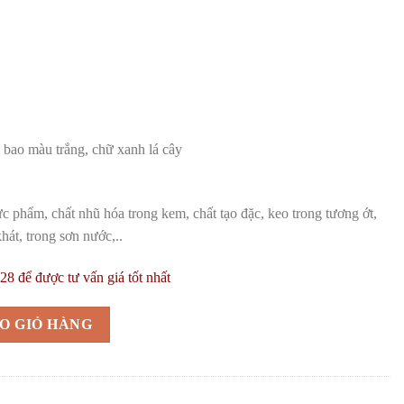
 bao màu trắng, chữ xanh lá cây
c phẩm, chất nhũ hóa trong kem, chất tạo đặc, keo trong tương ớt,
khát, trong sơn nước,..
8 để được tư vấn giá tốt nhất
đặc số lượng
O GIỎ HÀNG