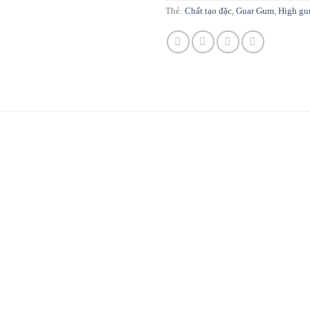
Thẻ:
Chất tạo đặc
,
Guar Gum
,
High g