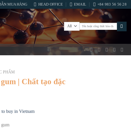
DẪN MUA HÀNG
HEAD OFFICE
EMAIL
+84 983 56 56 28
Tìm
kiếm:
C PHẨM
gum | Chất tạo đặc
to buy in Vietnam
h gum