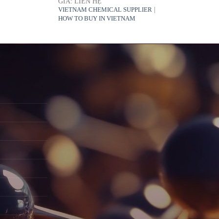
GIÁ: LIÊN HỆ
|
VIETNAM CHEMICAL SUPPLIER
HOW TO BUY IN VIETNAM
G