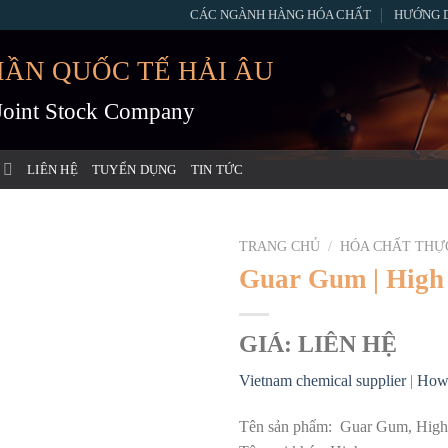
CÁC NGÀNH HÀNG HÓA CHẤT
HƯỚNG 
HẦN QUỐC TẾ HẢI ÂU
 Joint Stock Company
LIÊN HỆ
TUYỂN DỤNG
TIN TỨC
TRANG CHỦ
/
HÓA CHẤT THỰ
Guar Gum | High 
GIÁ: LIÊN HỆ
Vietnam chemical supplier
|
How 
Tên sản phẩm: Guar Gum, Hig