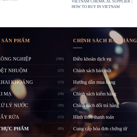
|
VIETNAM CHEMICAL SUPPLIER
HOW TO BUY IN VIETNAM
 SẢN PHẨM
CHÍNH SÁCH BÁN HÀN
CÔNG NGHIỆP
Điều khoản dịch vụ
(389)
DỆT NHUỘM
Chính sách bảo mật
(23)
KHAI KHOÁNG
Hướng dẫn mua hàng
(12)
I MẠ
Chính sách kiểm hàng
(58)
XỬ LÝ NƯỚC
Chính sách đổi trả hàng
(30)
TẨY RỬA
Hình thức thanh toán
(13)
THỰC PHẨM
Cung cấp hóa đơn chứng từ
(89)