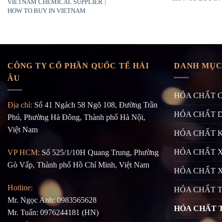
|
VIETNAM CHEMICAL SUPPLIER
HOW TO BUY IN VIETNAM
CÔNG TY CỔ PHẦN QUỐC TẾ HẢI
DANH MỤC
ÂU
HÓA CHẤT 
Địa chỉ:
Số 41 Ngách 58 Ngõ 108, Đường Trần
HÓA CHẤT 
Phú, Phường Hà Đông, Thành phố Hà Nội,
Việt Nam
HÓA CHẤT 
HÓA CHẤT X
VP HCM:
Số 525/1/10H Quang Trung, Phường
Gò Vấp, Thành phố Hồ Chí Minh, Việt Nam
HÓA CHẤT 
Hotline:
HÓA CHẤT 
Mr. Ngọc Anh: 0983565628
HÓA CHẤT 
Mr. Tuấn: 0976244181 (HN)