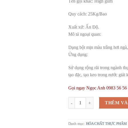
Tên gọi khác: High gum
Quy cách: 25Kg/Bao
Xuất xứ: Ấn Độ.
Mô tả ngoại quan:
Dạng bột mịn màu trắng hơi ngà,
Ứng dụng:
Sử dụng rộng rãi trong ngành thự
tạo đặc, tạo keo trong nước giải 
Gọi ngay Ngọc Anh 0983 56 56 2
Guar Gum | High gum | Chất tạo 
THÊM VÀ
Danh mục:
HÓA CHẤT THỰC PHẨM