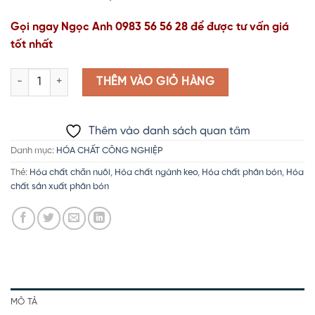
Gọi ngay Ngọc Anh 0983 56 56 28 để được tư vấn giá
tốt nhất
Hóa chất chăn nuôi | Hóa chất ngành keo | Hóa chất phân bón |
THÊM VÀO GIỎ HÀNG
Thêm vào danh sách quan tâm
Danh mục:
HÓA CHẤT CÔNG NGHIỆP
Thẻ:
Hóa chất chăn nuôi
,
Hóa chất ngành keo
,
Hóa chất phân bón
,
Hóa
chất sản xuất phân bón
MÔ TẢ