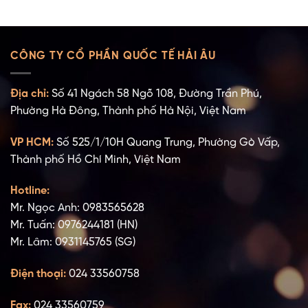
CÔNG TY CỔ PHẦN QUỐC TẾ HẢI ÂU
Địa chỉ:
Số 41 Ngách 58 Ngõ 108, Đường Trần Phú,
Phường Hà Đông, Thành phố Hà Nội, Việt Nam
VP HCM:
Số 525/1/10H Quang Trung, Phường Gò Vấp,
Thành phố Hồ Chí Minh, Việt Nam
Hotline:
Mr. Ngọc Anh: 0983565628
Mr. Tuấn: 0976244181 (HN)
Mr. Lâm: 0931145765 (SG)
Điện thoại:
024 33560758
Fax:
024 33560759