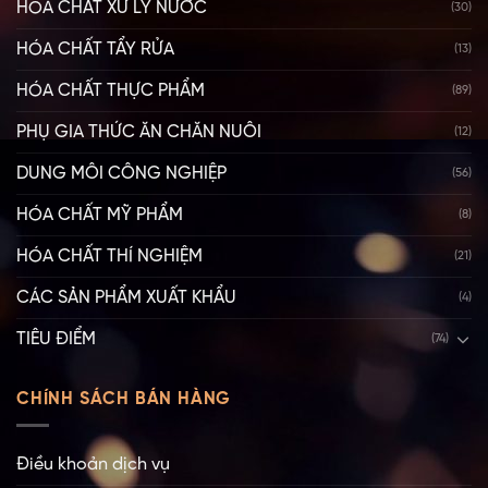
HÓA CHẤT XỬ LÝ NƯỚC
(30)
HÓA CHẤT TẨY RỬA
(13)
HÓA CHẤT THỰC PHẨM
(89)
PHỤ GIA THỨC ĂN CHĂN NUÔI
(12)
DUNG MÔI CÔNG NGHIỆP
(56)
HÓA CHẤT MỸ PHẨM
(8)
HÓA CHẤT THÍ NGHIỆM
(21)
CÁC SẢN PHẨM XUẤT KHẨU
(4)
TIÊU ĐIỂM
(74)
CHÍNH SÁCH BÁN HÀNG
Điều khoản dịch vụ