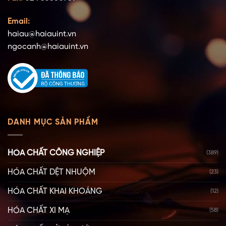
Email:
haiau@haiauint.vn
ngocanh@haiauint.vn
DANH MỤC SẢN PHẨM
HÓA CHẤT CÔNG NGHIỆP
(389)
HÓA CHẤT DỆT NHUỘM
(23)
HÓA CHẤT KHAI KHOÁNG
(12)
HÓA CHẤT XI MẠ
(58)