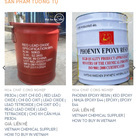
SẢN PHẨM TƯƠNG TỰ
HÓA CHẤT CÔNG NGHIỆP
HÓA CHẤT CÔNG NGHIỆP
PB3O4 | OXIT CHÌ ĐỎ | RED LEAD
PHOENIX EPOXY RESIN | KEO EPOXY
OXIDE | CHÌ ĐỎ OXIT | LEAD OXIDE |
| NHỰA EPOXY E44 | EPOXY | EPOXY
LEAD TETROXIDE | CHÌ OXIT ĐỎ |
E44
READ LEAD OXIDE | LEAD
GIÁ: LIÊN HỆ
TETRAOXIDE | CHO KH CẦN MUA
|
VIETNAM CHEMICAL SUPPLIER
PB3O4
HOW TO BUY IN VIETNAM
GIÁ: LIÊN HỆ
|
VIETNAM CHEMICAL SUPPLIER
HOW TO BUY IN VIETNAM