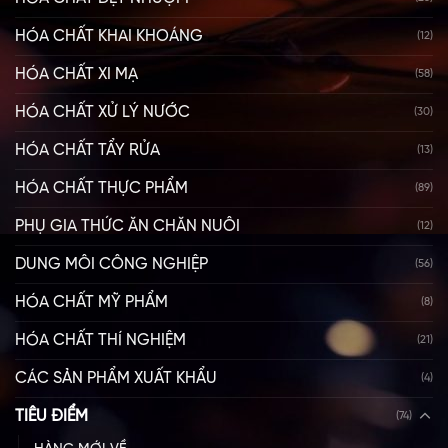
HÓA CHẤT KHAI KHOÁNG
(12)
HÓA CHẤT XI MẠ
(58)
HÓA CHẤT XỬ LÝ NƯỚC
(30)
HÓA CHẤT TẨY RỬA
(13)
HÓA CHẤT THỰC PHẨM
(89)
PHỤ GIA THỨC ĂN CHĂN NUÔI
(12)
DUNG MÔI CÔNG NGHIỆP
(56)
HÓA CHẤT MỸ PHẨM
(8)
HÓA CHẤT THÍ NGHIỆM
(21)
CÁC SẢN PHẨM XUẤT KHẨU
(4)
TIÊU ĐIỂM
(74)