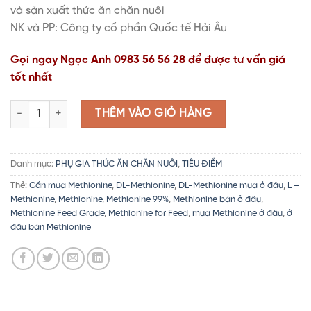
và sản xuất thức ăn chăn nuôi
NK và PP: Công ty cổ phần Quốc tế Hải Âu
Gọi ngay Ngọc Anh 0983 56 56 28 để được tư vấn giá
tốt nhất
DL-Methionine | Methionine 99% | Methionine for Feed | Cho KH c
THÊM VÀO GIỎ HÀNG
Danh mục:
PHỤ GIA THỨC ĂN CHĂN NUÔI
,
TIÊU ĐIỂM
Thẻ:
Cần mua Methionine
,
DL-Methionine
,
DL-Methionine mua ở đâu
,
L –
Methionine
,
Methionine
,
Methionine 99%
,
Methionine bán ở đâu
,
Methionine Feed Grade
,
Methionine for Feed
,
mua Methionine ở đâu
,
ở
đâu bán Methionine