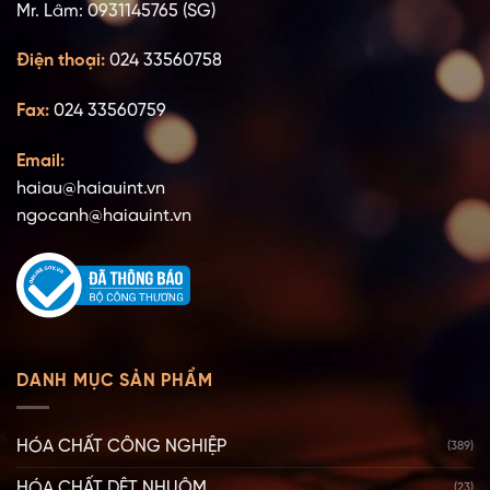
Mr. Lâm: 0931145765 (SG)
Điện thoại:
024 33560758
Fax:
024 33560759
Email:
haiau@haiauint.vn
ngocanh@haiauint.vn
DANH MỤC SẢN PHẨM
HÓA CHẤT CÔNG NGHIỆP
(389)
HÓA CHẤT DỆT NHUỘM
(23)