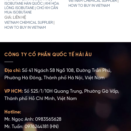
|
VIETNAM CHEMICAL SUPPLIER
ISOBUTANE HÀN QUỐC | KHÍ HÓA
HOW TO BUY IN VIETNAM
LỎNG ISOBUTANE | CHO KH CẦN
MUA ISOBUTANE
GIÁ: LIÊN HỆ
|
VIETNAM CHEMICAL SUPPLIER
HOW TO BUY IN VIETNAM
CÔNG TY CỔ PHẦN QUỐC TẾ HẢI ÂU
Địa chỉ:
Số 41 Ngách 58 Ngõ 108, Đường Trần Phú,
Phường Hà Đông, Thành phố Hà Nội, Việt Nam
VP HCM:
Số 525/1/10H Quang Trung, Phường Gò Vấp,
Thành phố Hồ Chí Minh, Việt Nam
Hotline:
Mr. Ngọc Anh: 0983565628
Mr. Tuấn: 0976244181 (HN)