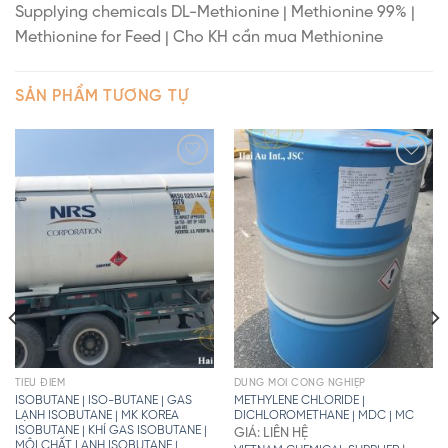
Supplying chemicals DL-Methionine | Methionine 99% |
Methionine for Feed | Cho KH cần mua Methionine
SẢN PHẨM TƯƠNG TỰ
TIÊU ĐIỂM
DUNG MÔI CÔNG NGHIỆP
ISOBUTANE | ISO-BUTANE | GAS
METHYLENE CHLORIDE |
LẠNH ISOBUTANE | MK KOREA
DICHLOROMETHANE | MDC | MC
ISOBUTANE | KHÍ GAS ISOBUTANE |
GIÁ: LIÊN HỆ
MÔI CHẤT LẠNH ISOBUTANE |